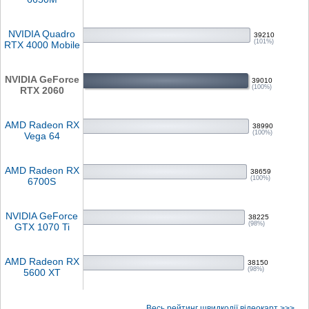
NVIDIA Quadro
39210
(101%)
RTX 4000 Mobile
NVIDIA GeForce
39010
(100%)
RTX 2060
AMD Radeon RX
38990
(100%)
Vega 64
AMD Radeon RX
38659
(100%)
6700S
NVIDIA GeForce
38225
(98%)
GTX 1070 Ti
AMD Radeon RX
38150
(98%)
5600 XT
Весь рейтинг швидкодії відеокарт >>>