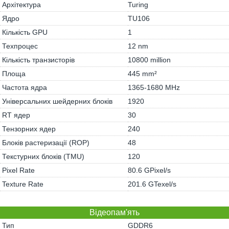
Архітектура
Turing
Ядро
TU106
Кількість GPU
1
Техпроцес
12 nm
Кількість транзисторів
10800 million
Площа
445 mm²
Частота ядра
1365-1680 MHz
Універсальних шейдерних блоків
1920
RT ядер
30
Тензорних ядер
240
Блоків растеризації (ROP)
48
Текстурних блоків (TMU)
120
Pixel Rate
80.6 GPixel/s
Texture Rate
201.6 GTexel/s
Відеопам'ять
Тип
GDDR6