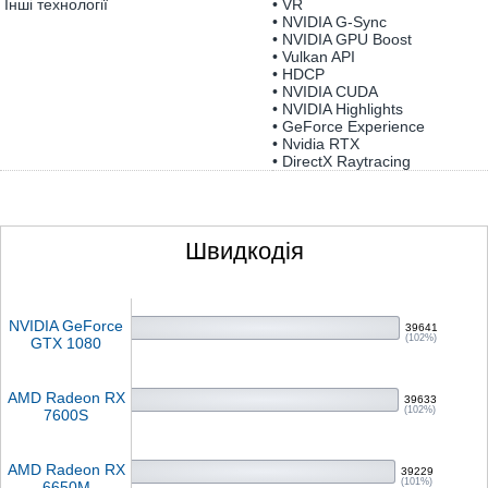
Інші технології
• VR
• NVIDIA G-Sync
• NVIDIA GPU Boost
• Vulkan API
• HDCP
• NVIDIA CUDA
• NVIDIA Highlights
• GeForce Experience
• Nvidia RTX
• DirectX Raytracing
Швидкодія
NVIDIA GeForce
39641
(102%)
GTX 1080
AMD Radeon RX
39633
(102%)
7600S
AMD Radeon RX
39229
(101%)
6650M