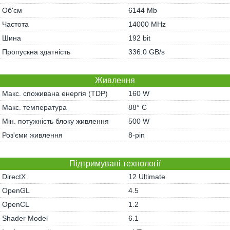
Об'єм
6144 Mb
Частота
14000 MHz
Шина
192 bit
Пропускна здатність
336.0 GB/s
Живлення
Макс. споживана енергія (TDP)
160 W
Макс. температура
88° C
Мін. потужність блоку живлення
500 W
Роз'єми живлення
8-pin
Підтримувані технології
DirectX
12 Ultimate
OpenGL
4.5
OpenCL
1.2
Shader Model
6.1