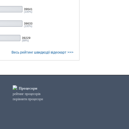
39641
(100%)
39633
(100%)
39229
(99%)
Весь рейтинг швидкодії відеокарт >>>
Процесори
рейтинг процесорів
порівняти процесори