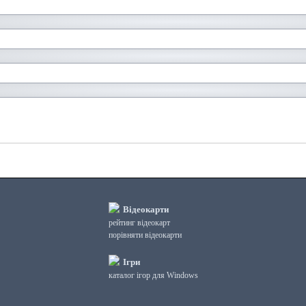
Відеокарти
рейтинг відеокарт
порівняти відеокарти
Ігри
каталог ігор для Windows