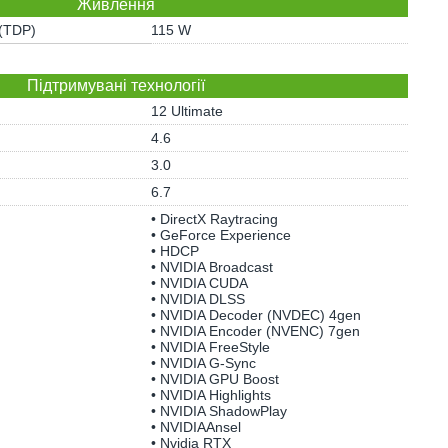
Живлення
 (TDP)
115 W
Підтримувані технології
12 Ultimate
4.6
3.0
6.7
• DirectX Raytracing
• GeForce Experience
• HDCP
• NVIDIA Broadcast
• NVIDIA CUDA
• NVIDIA DLSS
• NVIDIA Decoder (NVDEC) 4gen
• NVIDIA Encoder (NVENC) 7gen
• NVIDIA FreeStyle
• NVIDIA G-Sync
• NVIDIA GPU Boost
• NVIDIA Highlights
• NVIDIA ShadowPlay
• NVIDIAAnsel
• Nvidia RTX