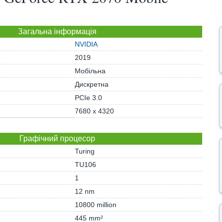
Загальна інформація
NVIDIA
2019
Мобільна
Дискретна
PCIe 3.0
7680 x 4320
Графічний процесор
Turing
TU106
1
12 nm
10800 million
445 mm²