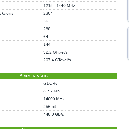
1215 - 1440 MHz
 блоків
2304
36
288
)
64
144
92.2 GPixel/s
207.4 GTexel/s
Відеопам'ять
GDDR6
8192 Mb
14000 MHz
256 bit
448.0 GB/s