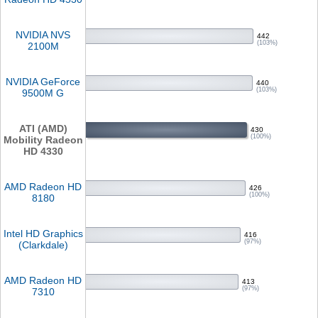
NVIDIA NVS
442
(103%)
2100M
NVIDIA GeForce
440
(103%)
9500M G
ATI (AMD)
430
(100%)
Mobility Radeon
HD 4330
AMD Radeon HD
426
(100%)
8180
Intel HD Graphics
416
(97%)
(Clarkdale)
AMD Radeon HD
413
(97%)
7310