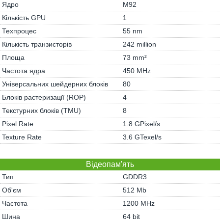
Ядро
M92
Кількість GPU
1
Техпроцес
55 nm
Кількість транзисторів
242 million
Площа
73 mm²
Частота ядра
450 MHz
Універсальних шейдерних блоків
80
Блоків растеризації (ROP)
4
Текстурних блоків (TMU)
8
Pixel Rate
1.8 GPixel/s
Texture Rate
3.6 GTexel/s
Відеопам'ять
Тип
GDDR3
Об'єм
512 Mb
Частота
1200 MHz
Шина
64 bit