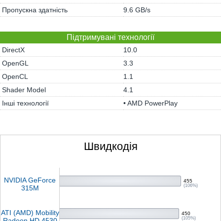
Пропускна здатність
9.6 GB/s
Підтримувані технології
DirectX
10.0
OpenGL
3.3
OpenCL
1.1
Shader Model
4.1
Інші технології
• AMD PowerPlay
Швидкодія
NVIDIA GeForce
455
(106%)
315M
ATI (AMD) Mobility
450
(105%)
Radeon HD 4530