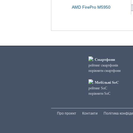
AMD FirePro M5950
Смартфони
рейтинг смартфонів
порівняти смартфони
Мобільні SoC
рейтинг SoC
порівняти SoC
Про проект
Контакти
Політика конфіде