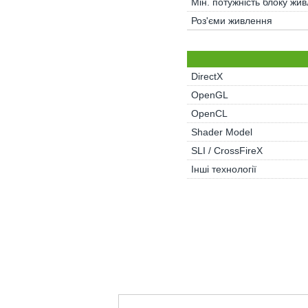
Мін. потужність блоку жи
Роз'єми живлення
DirectX
OpenGL
OpenCL
Shader Model
SLI / CrossFireX
Інші технології