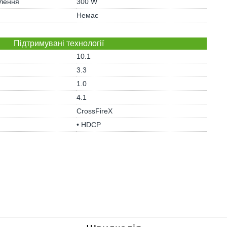
влення
300 W
Немає
Підтримувані технології
10.1
3.3
1.0
4.1
CrossFireX
• HDCP