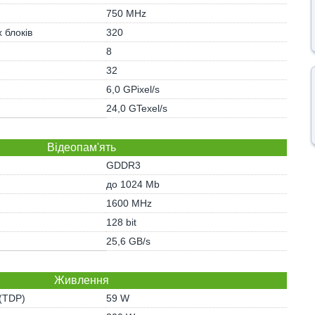
750 MHz
 блоків
320
)
8
32
6,0 GPixel/s
24,0 GTexel/s
Відеопам'ять
GDDR3
до 1024 Mb
1600 MHz
128 bit
25,6 GB/s
Живлення
 (TDP)
59 W