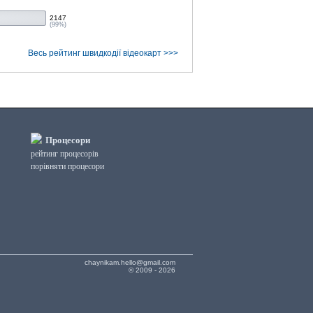
2147
(99%)
Весь рейтинг швидкодії відеокарт >>>
Процесори
рейтинг процесорів
порівняти процесори
chaynikam.hello@gmail.com
© 2009 - 2026