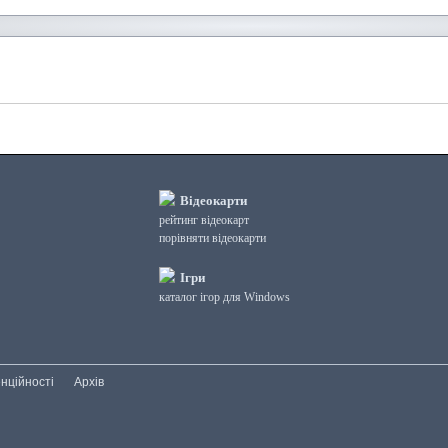
Відеокарти
рейтинг відеокарт
порівняти відеокарти
Ігри
каталог ігор для Windows
нційності
Архів