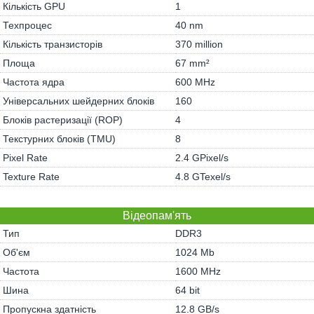
Кількість GPU
1
Техпроцес
40 nm
Кількість транзисторів
370 million
Площа
67 mm²
Частота ядра
600 MHz
Універсальних шейдерних блоків
160
Блоків растеризації (ROP)
4
Текстурних блоків (TMU)
8
Pixel Rate
2.4 GPixel/s
Texture Rate
4.8 GTexel/s
Відеопам'ять
Тип
DDR3
Об'єм
1024 Mb
Частота
1600 MHz
Шина
64 bit
Пропускна здатність
12.8 GB/s