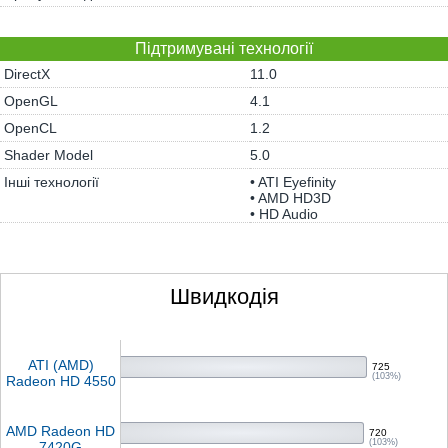
Підтримувані технології
DirectX
11.0
OpenGL
4.1
OpenCL
1.2
Shader Model
5.0
Інші технології
• ATI Eyefinity
• AMD HD3D
• HD Audio
Швидкодія
ATI (AMD)
725
(103%)
Radeon HD 4550
AMD Radeon HD
720
(103%)
7420G