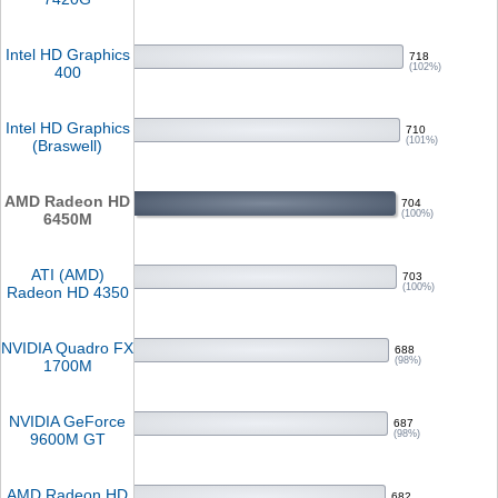
Intel HD Graphics
718
(102%)
400
Intel HD Graphics
710
(101%)
(Braswell)
AMD Radeon HD
704
(100%)
6450M
ATI (AMD)
703
(100%)
Radeon HD 4350
NVIDIA Quadro FX
688
(98%)
1700M
NVIDIA GeForce
687
(98%)
9600M GT
AMD Radeon HD
682