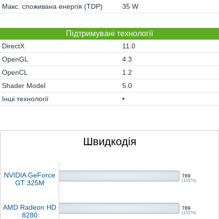
Макс. споживана енергія (TDP)
35 W
Підтримувані технології
DirectX
11.0
OpenGL
4.3
OpenCL
1.2
Shader Model
5.0
Інші технології
•
Швидкодія
NVIDIA GeForce
789
(101%)
GT 325M
AMD Radeon HD
789
(101%)
8280