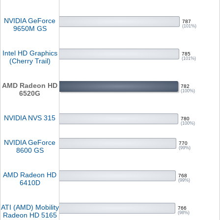
NVIDIA GeForce
787
(101%)
9650M GS
Intel HD Graphics
785
(101%)
(Cherry Trail)
AMD Radeon HD
782
(100%)
6520G
NVIDIA NVS 315
780
(100%)
NVIDIA GeForce
770
(99%)
8600 GS
AMD Radeon HD
768
(99%)
6410D
ATI (AMD) Mobility
766
(98%)
Radeon HD 5165