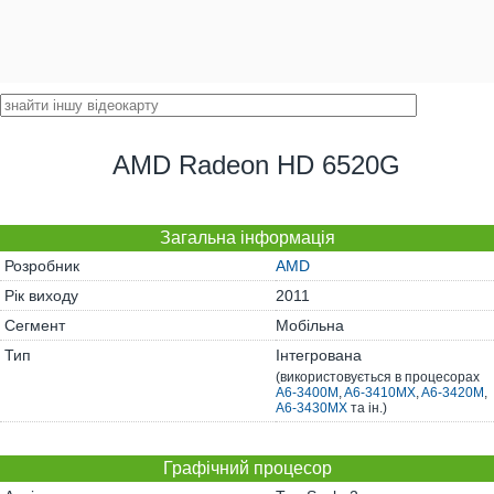
AMD Radeon HD 6520G
Загальна інформація
Розробник
AMD
Рік виходу
2011
Сегмент
Мобільна
Тип
Інтегрована
(використовується в процесорах
A6-3400M
,
A6-3410MX
,
A6-3420M
,
A6-3430MX
та ін.)
Графічний процесор