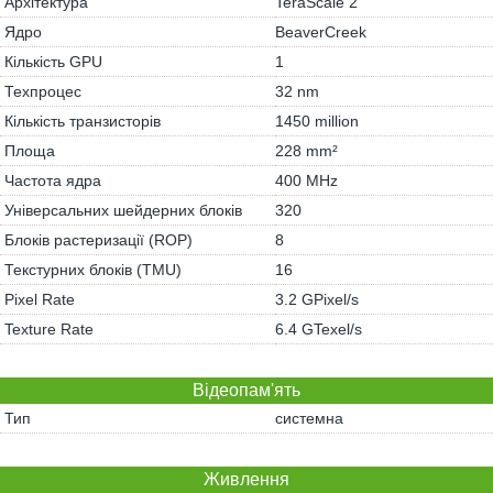
Архітектура
TeraScale 2
Ядро
BeaverCreek
Кількість GPU
1
Техпроцес
32 nm
Кількість транзисторів
1450 million
Площа
228 mm²
Частота ядра
400 MHz
Універсальних шейдерних блоків
320
Блоків растеризації (ROP)
8
Текстурних блоків (TMU)
16
Pixel Rate
3.2 GPixel/s
Texture Rate
6.4 GTexel/s
Відеопам'ять
Тип
системна
Живлення