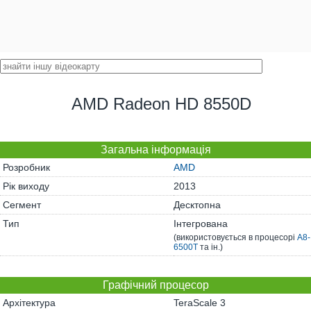
AMD Radeon HD 8550D
Загальна інформація
Розробник
AMD
Рік виходу
2013
Сегмент
Десктопна
Тип
Інтегрована
(використовується в процесорі
A8-
6500T
та ін.)
Графічний процесор
Архітектура
TeraScale 3