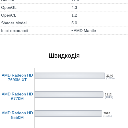
OpenGL
4.3
OpenCL
1.2
Shader Model
5.0
Інші технології
• AMD Mantle
Швидкодія
AMD Radeon HD
2140
(106%)
7690M XT
AMD Radeon HD
2112
(104%)
6770M
AMD Radeon HD
2078
(103%)
8550M