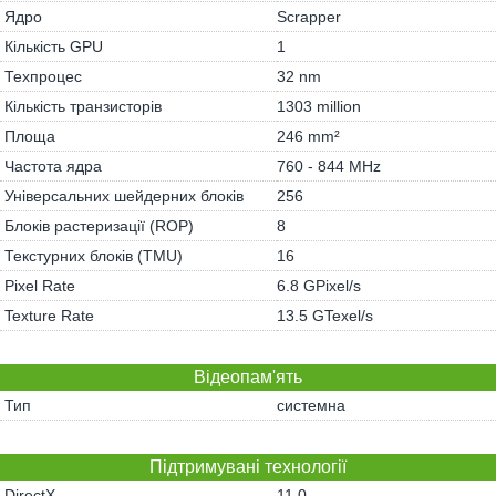
Ядро
Scrapper
Кількість GPU
1
Техпроцес
32 nm
Кількість транзисторів
1303 million
Площа
246 mm²
Частота ядра
760 - 844 MHz
Універсальних шейдерних блоків
256
Блоків растеризації (ROP)
8
Текстурних блоків (TMU)
16
Pixel Rate
6.8 GPixel/s
Texture Rate
13.5 GTexel/s
Відеопам'ять
Тип
системна
Підтримувані технології
DirectX
11.0