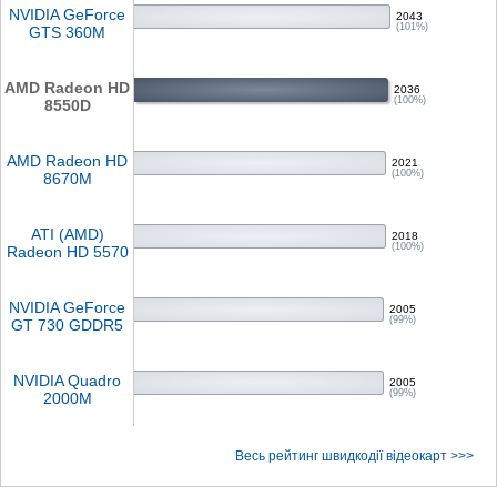
NVIDIA GeForce
2043
(101%)
GTS 360M
AMD Radeon HD
2036
(100%)
8550D
AMD Radeon HD
2021
(100%)
8670M
ATI (AMD)
2018
(100%)
Radeon HD 5570
NVIDIA GeForce
2005
(99%)
GT 730 GDDR5
NVIDIA Quadro
2005
(99%)
2000M
Весь рейтинг швидкодії відеокарт >>>