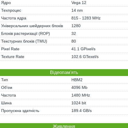
Ядро
Vega 12
Техпроцес
14 nm
Частота ядра
815 - 1283 MHz
Універсальних шейдерних блоків
1280
Блоків растеризації (ROP)
32
Текстурних блоків (TMU)
80
Pixel Rate
41.1 GPixel/s
Texture Rate
102.6 GTexel/s
Відеопам'ять
Тип
HBM2
Об'єм
4096 Mb
Частота
1480 MHz
Шина
1024 bit
Пропускна здатність
189.4 GB/s
Живлення