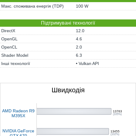
Макс. споживана енергія (TDP)
100 W
Підтримувані технології
DirectX
12.0
OpenGL
4.6
OpenCL
2.0
Shader Model
6.3
Інші технології
• Vulkan API
Швидкодія
AMD Radeon R9
13763
(105%)
M395X
NVIDIA GeForce
13455
(102%)
GTX 670