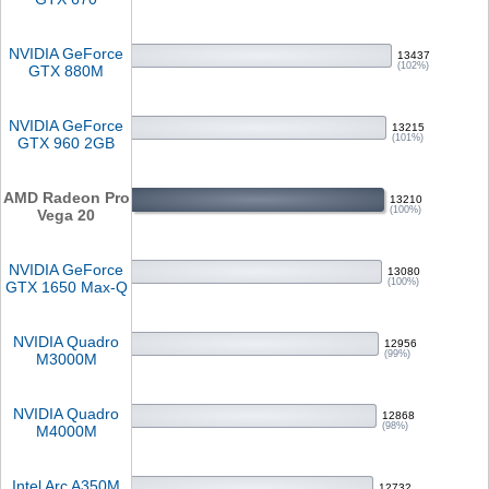
NVIDIA GeForce
13437
(102%)
GTX 880M
NVIDIA GeForce
13215
(101%)
GTX 960 2GB
AMD Radeon Pro
13210
(100%)
Vega 20
NVIDIA GeForce
13080
(100%)
GTX 1650 Max-Q
NVIDIA Quadro
12956
(99%)
M3000M
NVIDIA Quadro
12868
(98%)
M4000M
Intel Arc A350M
12732