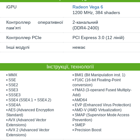
iGPU
Radeon Vega 6
1200 MHz, 384 shaders
Контроллер оперативної
2-канальний
пам'яті
(DDR4-2400)
Контроллер PCIe
PCI Express 3.0 (12 ліній)
Інші модулі
немає
Інструкції, технології
• MMX
• BMI1 (Bit Manipulation inst. 1)
• SSE
• F16C (16-bit Floating-Point
• SSE2
conversion)
• SSE3
• FMA3 (3-operand Fused Multiply-
• SSSE3
Add)
• SSE4 (SSE4.1 + SSE4.2)
• AMD64
• SSE4A
• EVP (Enhanced Virus Protection)
• AES (Advanced Encryption
• AMD-V (AMD Virtualization)
Standard)
• SMAP (Supervisor Mode Access
• AVX (Advanced Vector
Prevention)
Extensions)
• SMEP
• AVX 2 (Advanced Vector
• Precision Boost
Extensions)