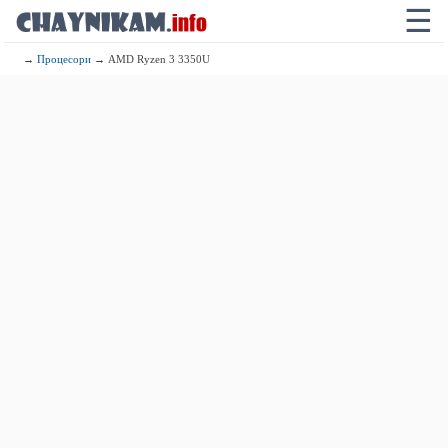
☰
→
Процесори
→ AMD Ryzen 3 3350U