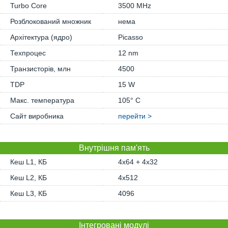
Turbo Core
3500 MHz
Розблокований множник
нема
Архітектура (ядро)
Picasso
Техпроцес
12 nm
Транзисторів, млн
4500
TDP
15 W
Макс. температура
105° C
Сайт виробника
перейти >
Внутрішня пам'ять
Кеш L1, КБ
4x64 + 4x32
Кеш L2, КБ
4x512
Кеш L3, КБ
4096
Інтегровані модулі