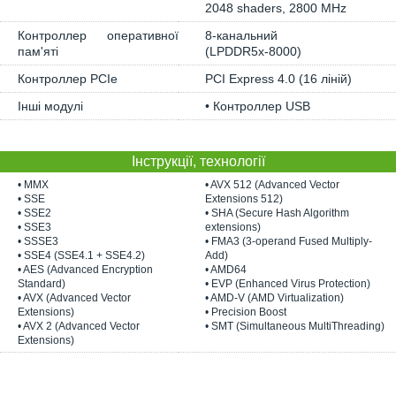
2048 shaders, 2800 MHz
Контроллер оперативної
8-канальний
пам'яті
(LPDDR5x-8000)
Контроллер PCIe
PCI Express 4.0 (16 ліній)
Інші модулі
• Контроллер USB
Інструкції, технології
• MMX
• AVX 512 (Advanced Vector
• SSE
Extensions 512)
• SSE2
• SHA (Secure Hash Algorithm
• SSE3
extensions)
• SSSE3
• FMA3 (3-operand Fused Multiply-
• SSE4 (SSE4.1 + SSE4.2)
Add)
• AES (Advanced Encryption
• AMD64
Standard)
• EVP (Enhanced Virus Protection)
• AVX (Advanced Vector
• AMD-V (AMD Virtualization)
Extensions)
• Precision Boost
• AVX 2 (Advanced Vector
• SMT (Simultaneous MultiThreading)
Extensions)