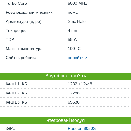
Turbo Core
5000 MHz
Розблокований множник
нема
Архітектура (ядро)
Strix Halo
Техпроцес
4 nm
TDP
55 W
Макс. температура
100° C
Сайт виробника
перейти >
Внутрішня пам'ять
Кеш L1, КБ
1232 +12x48
Кеш L2, КБ
12288
Кеш L3, КБ
65536
Інтегровані модулі
iGPU
Radeon 8050S