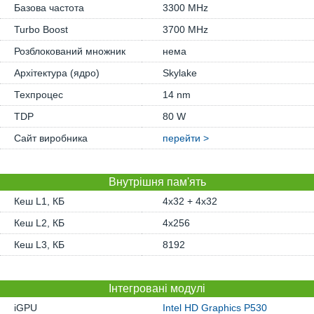
Базова частота
3300 MHz
Turbo Boost
3700 MHz
Розблокований множник
нема
Архітектура (ядро)
Skylake
Техпроцес
14 nm
TDP
80 W
Сайт виробника
перейти >
Внутрішня пам'ять
Кеш L1, КБ
4x32 + 4x32
Кеш L2, КБ
4x256
Кеш L3, КБ
8192
Інтегровані модулі
iGPU
Intel HD Graphics P530