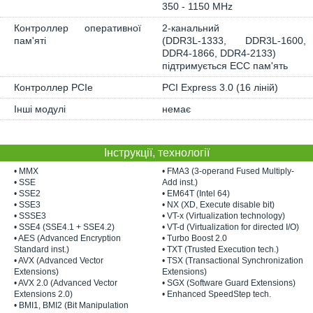
350 - 1150 MHz
Контроллер оперативної
2-канальний
пам'яті
(DDR3L-1333, DDR3L-1600,
DDR4-1866, DDR4-2133)
підтримується ECC пам'ять
Контроллер PCIe
PCI Express 3.0 (16 ліній)
Інші модулі
немає
Інструкції, технології
• MMX
• FMA3 (3-operand Fused Multiply-
• SSE
Add inst.)
• SSE2
• EM64T (Intel 64)
• SSE3
• NX (XD, Execute disable bit)
• SSSE3
• VT-x (Virtualization technology)
• SSE4 (SSE4.1 + SSE4.2)
• VT-d (Virtualization for directed I/O)
• AES (Advanced Encryption
• Turbo Boost 2.0
Standard inst.)
• TXT (Trusted Execution tech.)
• AVX (Advanced Vector
• TSX (Transactional Synchronization
Extensions)
Extensions)
• AVX 2.0 (Advanced Vector
• SGX (Software Guard Extensions)
Extensions 2.0)
• Enhanced SpeedStep tech.
• BMI1, BMI2 (Bit Manipulation