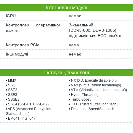
Інтегровані модулі
iGPU
немає
Контроллер оперативної
3-канальний
пам'яті
(DDR3-800, DDR3-1066)
підтримується ECC пам'ять
Контроллер PCIe
нема
Інші модулі
немає
Інструкції, технології
• MMX
• NX (XD, Execute disable bit)
• SSE
• VT-x (Virtualization technology)
• SSE2
• VT-d (Virtualization for directed I/O)
• SSE3
• Hyper-Threading
• SSSE3
• Turbo Boost
• SSE4 (SSE4.1 + SSE4.2)
• TXT (Trusted Execution tech.)
• AES (Advanced Encryption
• Enhanced SpeedStep tech.
Standard inst.)
• EM64T (Intel 64)