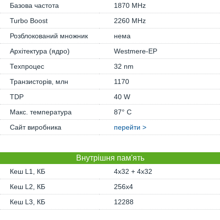
Базова частота
1870 MHz
Turbo Boost
2260 MHz
Розблокований множник
нема
Архітектура (ядро)
Westmere-EP
Техпроцес
32 nm
Транзисторів, млн
1170
TDP
40 W
Макс. температура
87° C
Сайт виробника
перейти >
Внутрішня пам'ять
Кеш L1, КБ
4x32 + 4x32
Кеш L2, КБ
256x4
Кеш L3, КБ
12288