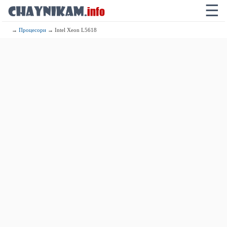
☰
→
Процесори
→ Intel Xeon L5618