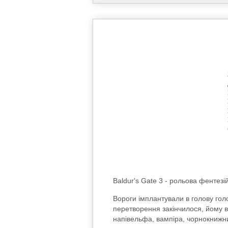
Baldur's Gate 3 - рольова фентезій
Вороги імплантували в голову гол
перетворення закінчилося, йому вд
напівельфа, вампіра, чорнокнижни