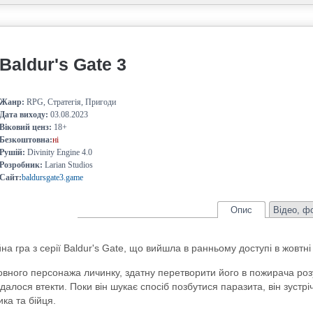
Baldur's Gate 3
Жанр:
RPG, Стратегія, Пригоди
Дата виходу:
03.08.2023
Віковий ценз:
18+
Безкоштовна:
ні
Рушій:
Divinity Engine 4.0
Розробник:
Larian Studios
Сайт:
baldursgate3.game
Опис
Відео, ф
на гра з серії Baldur's Gate, що вийшла в ранньому доступі в жовтні
овного персонажа личинку, здатну перетворити його в пожирача роз
алося втекти. Поки він шукає спосіб позбутися паразита, він зустрі
ка та бійця.