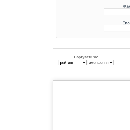
Жа
Епо
Сортувати за: