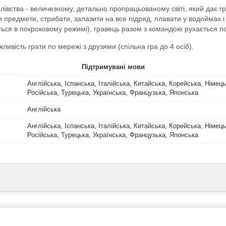
лівства - величезному, детально пропрацьованому світі, який дає г
редмети, стрибати, залазити на все підряд, плавати у водоймах і т
ються в покроковому режимі), гравець разом з командою рухається 
ливість грати по мережі з друзями (спільна гра до 4 осіб).
Підтримувані мови
Англійська, Іспанська, Італійська, Китайська, Корейська, Німец
Російська, Турецька, Українська, Французька, Японська
Англійська
Англійська, Іспанська, Італійська, Китайська, Корейська, Німец
Російська, Турецька, Українська, Французька, Японська