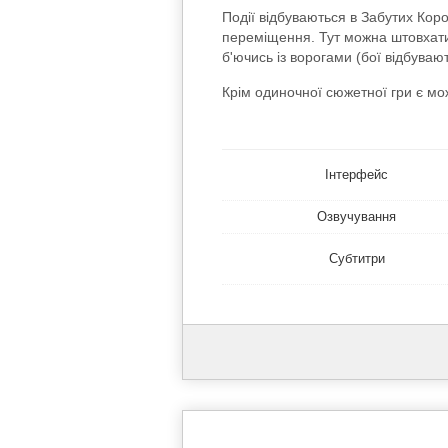
Події відбуваються в Забутих Коро
переміщення. Тут можна штовхати п
б'ючись із ворогами (бої відбува
Крім одиночної сюжетної гри є мож
Інтерфейс
Озвучування
Субтитри