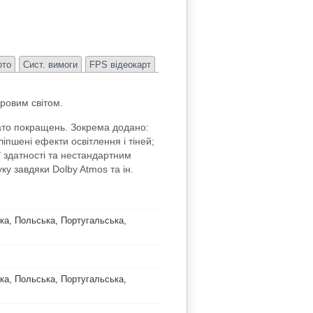
ото
Сист. вимоги
FPS відеокарт
ровим світом.
гато покращень. Зокрема додано:
іпшені ефекти освітлення і тіней;
ї здатності та нестандартним
ку завдяки Dolby Atmos та ін.
ька, Польська, Португальська,
ька, Польська, Португальська,