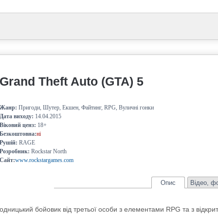
Grand Theft Auto (GTA) 5
Жанр:
Пригоди, Шутер, Екшен, Файтинг, RPG, Вуличні гонки
Дата виходу:
14.04.2015
Віковий ценз:
18+
Безкоштовна:
ні
Рушій:
RAGE
Розробник:
Rockstar North
Сайт:
www.rockstargames.com
Опис
Відео, ф
годницький бойовик від третьої особи з елементами RPG та з відкрит