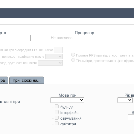
рта
Процесор
ільки ігри з середнім
FPS
не нижче
Прогноз FPS при відсутності резутьта
при якості графіки не нижче
Тільки ігри, протестовані з цією відео
 розд. здатності не нижче
гра
Ігри, схожі на...
Мова гри
Рік 
товні ігри
-
будь-де
В
-
інтерфейс
-
озвучування
-
субтитри