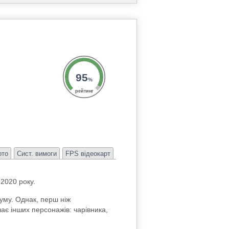
95
%
рейтинг
ото
Сист. вимоги
FPS відеокарт
 2020 року.
уму. Однак, перш ніж
чає інших персонажів: чарівника,