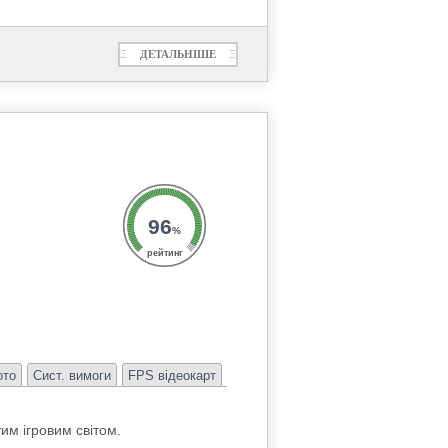
Ξ
ДЕТАЛЬНІШЕ
Ξ
96
%
рейтинг
ото
Сист. вимоги
FPS відеокарт
им ігровим світом.