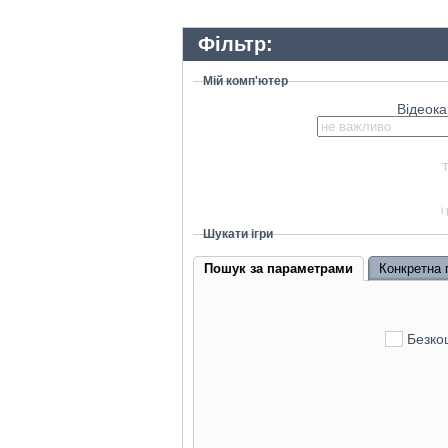
Фільтр:
Мій комп'ютер
Відеока
Т
і
Шукати ігри
Пошук за параметрами
Конкретна 
Безкош