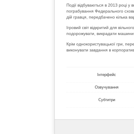
Події відбуваються в 2013 році у
пограбування Федерального схови
дій гравця, передбачено кілька вар
Ігровий світ відкритий для вільно
подорожувати, викрадати машини, 
Крім однокористувацької гри, пер
виконувати завдання в корпоратив
Інтерфейс
Озвучування
Субтитри