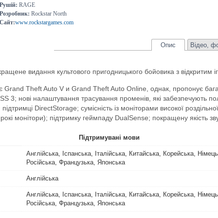
Рушій:
RAGE
Розробник:
Rockstar North
Сайт:
www.rockstargames.com
Опис
Відео, ф
кращене видання культового пригодницького бойовика з відкритим іг
є Grand Theft Auto V и Grand Theft Auto Online, однак, пропонує ба
SS 3; нові налаштування трасування променів, які забезпечують пол
ідтримці DirectStorage; сумісність із моніторами високої роздільно
окі монітори); підтримку геймпаду DualSense; покращену якість зву
Підтримувані мови
Англійська, Іспанська, Італійська, Китайська, Корейська, Німец
Російська, Французька, Японська
Англійська
Англійська, Іспанська, Італійська, Китайська, Корейська, Німец
Російська, Французька, Японська