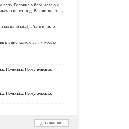
о світу. Головною його метою є
имало перешкод. В залежності від
и сюжетні місії, або ж просто
вців одночасно), в якій можна
ька, Польська, Португальська,
ька, Польська, Португальська,
Ξ
ДЕТАЛЬНІШЕ
Ξ