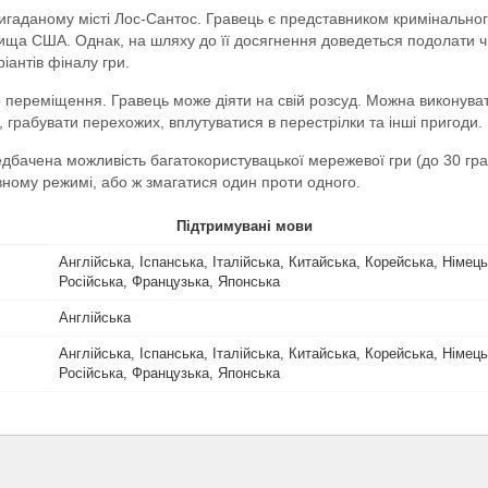
 вигаданому місті Лос-Сантос. Гравець є представником кримінальног
ща США. Однак, на шляху до її досягнення доведеться подолати ч
іантів фіналу гри.
го переміщення. Гравець може діяти на свій розсуд. Можна виконуват
грабувати перехожих, вплутуватися в перестрілки та інші пригоди.
едбачена можливість багатокористувацької мережевої гри (до 30 гра
ному режимі, або ж змагатися один проти одного.
Підтримувані мови
Англійська, Іспанська, Італійська, Китайська, Корейська, Німец
Російська, Французька, Японська
Англійська
Англійська, Іспанська, Італійська, Китайська, Корейська, Німец
Російська, Французька, Японська