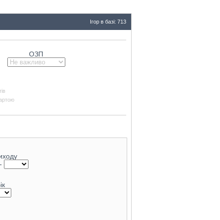
Ігор в базі: 713
ОЗП
тів
картою
виходу
-
ік