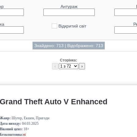
нр
Антураж
ха
Р
Відкритий світ
Знайдено: 713 | Відображено: 713
Сторінка:
‹
›
Grand Theft Auto V Enhanced
Жанр:
Шутер, Екшен, Пригоди
Дата виходу:
04.03.2025
Віковий ценз:
18+
Безкоштовна:
ні