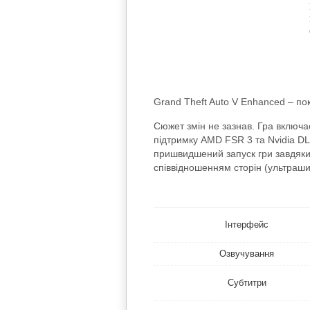
Grand Theft Auto V Enhanced – по
Сюжет змін не зазнав. Гра включа
підтримку AMD FSR 3 та Nvidia DL
пришвидшений запуск гри завдяки п
співвідношенням сторін (ультрашир
Інтерфейс
Озвучування
Субтитри