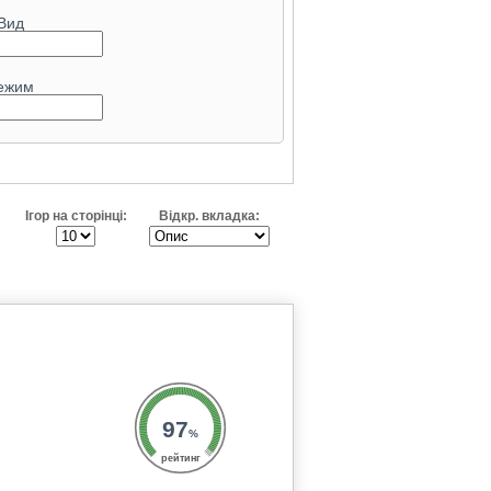
Вид
ежим
Ігор на сторінці:
Відкр. вкладка:
97
%
рейтинг