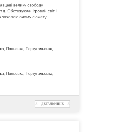
равцеві велику свободу
.д. Обстежуючи ігровий світ і
по захоплюючому сюжету.
ька, Польська, Португальська,
ька, Польська, Португальська,
Ξ
ДЕТАЛЬНІШЕ
Ξ