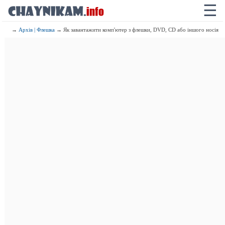
☰
→
Архів | Флешка
→ Як завантажити комп'ютер з флешки, DVD, CD або іншого носія