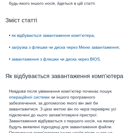
будь-якого іншого носія, йдеться в цій статті.
Зміст статті
•
як відбувається завантаження комп'ютера
;
•
загрузка з флешки чи диска через Меню завантаження
;
•
завантаження з флешки чи диска через BIOS
.
Як відбувається завантаження комп'ютера
Невдовзі після увімкнення комп'ютер починає пошук
операційної системи
чи іншого програмного
забезпечення, за допомогою якого він зміг би
завантажитися. З цією метою він по черзі перевіряє усі
підключені до нього запам'ятовуючі пристрої.
Завантаження відбувається з першого носія, на якому
будуть виявлені підходящі для завантаження файли.
Опитування комп'ютером інших носіїв після цього не