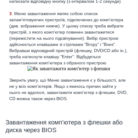
натискати відповідну кнопку (з інтервалом 1-2 секунди).
3
. Меню завантаження являє собою список
запам'ятовуючих пристроїв, підключених до комп'ютера
(див. зображення нижче). У цьому списку треба вибрати
пристрій, з якого комп'ютер повинен завантажитися
(перемістити на нього підсвічування). Вибір пристрою
здійснюється клавішами зі стрілками "Вгору" і "Вниз".
Вибравши відповідний пристрій (флешку, DVD/CD або ін.),
треба натиснути клавішу "Enter". Відбудеться
завантаження комп'ютера з обраного пристрою.
Зверніть увагу, що Меню завантаження є у більшості, але
не у всіх комп'ютерів. Якщо з якихось причин зайти у
нього не вдалося, завантажити комп'ютер з флешки, DVD,
CD можна також через BIOS.
Завантаження комп'ютера з флешки або
диска через BIOS