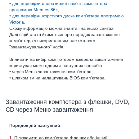
•
для перевірки оперативної пам'яті комп'ютера
програмою Memtest86+
;
•
для перевірки жорсткого диска комп'ютера програмою
Victoria
.
Схожу інформацію можна знайти і на інших сайтах.
Далі в цій статті йтиметься про порядок завантаження
комп'ютера з використанням вже готового
"завантажувального" носія.
Впливати на вибір комп'ютером джерела завантаження
користувач може одним з наступних способів:
• через Меню завантаження комп'ютера;
• шляхом зміни налаштувань BIOS комп'ютера.
Завантаження комп'ютера з флешки, DVD,
CD через Меню завантаження
Порядок дій наступний
:
1
. Підключити до комп'ютера флешку або інший