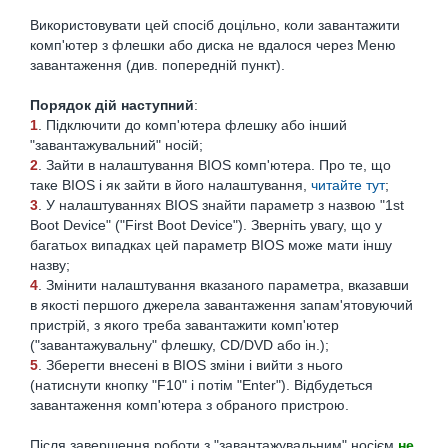
Використовувати цей спосіб доцільно, коли завантажити
комп'ютер з флешки або диска не вдалося через Меню
завантаження (див. попередній пункт).
Порядок дій наступний
:
1
. Підключити до комп'ютера флешку або інший
"завантажувальний" носій;
2
. Зайти в налаштування BIOS комп'ютера. Про те, що
таке BIOS і як зайти в його налаштування,
читайте тут
;
3
. У налаштуваннях BIOS знайти параметр з назвою "1st
Boot Device" ("First Boot Device"). Зверніть увагу, що у
багатьох випадках цей параметр BIOS може мати іншу
назву;
4
. Змінити налаштування вказаного параметра, вказавши
в якості першого джерела завантаження запам'ятовуючий
пристрій, з якого треба завантажити комп'ютер
("завантажувальну" флешку, CD/DVD або ін.);
5
. Зберегти внесені в BIOS зміни і вийти з нього
(натиснути кнопку "F10" і потім "Enter"). Відбудеться
завантаження комп'ютера з обраного пристрою.
Після завершення роботи з "завантажувальним" носієм
не