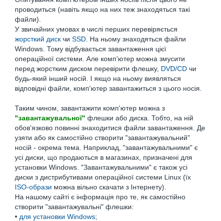
проводиться (навіть якщо на них теж знаходяться такі
файли).
У звичайних умовах в числі перших перевіряється
жорсткий диск
чи
SSD
. На ньому знаходяться файли
Windows. Тому відбувається завантаження цієї
операційної системи. Але комп'ютер можна змусити
перед жорстким диском перевірити флешку,
DVD/CD
чи
будь-який інший носій. І якщо на ньому виявляться
відповідні файли, комп'ютер завантажиться з цього носія.
Таким чином, завантажити комп'ютер можна з
"завантажувальної"
флешки або диска. Тобто, на ній
обов'язково повинні знаходитися файли завантаження. Де
узяти або як самостійно створити "завантажувальний"
носій - окрема тема. Наприклад, "завантажувальними" є
усі диски, що продаються в магазинах, призначені для
установки Windows. "Завантажувальними" є також усі
диски з дистрибутивами операційної системи Linux (їх
ISO-образи
можна вільно скачати з Інтернету).
На нашому сайті є інформація про те, як самостійно
створити "завантажувальні" флешки:
•
для установки Windows
;