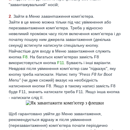
"завантажувальний" носій;
2
. Зайти в
Меню завантаження
комп'ютера.
Зайти в це меню можна тільки під час увімкнення або
перезавантаження комп'ютера. Треба у відносно
невеликий проміжок часу після включення комп'ютера і до
початку пошуку ним джерела завантаження (декілька
секунд) встигнути натиснути спеціальну кнопку.
Найчастіше для входу в Меню завантаження служить
кнопка
F8
. На багатьох комп'ютерах замість F8
використовується кнопка
F11
. Бувають і інші варіанти.
Невдовзі після увімкнення комп'ютер сам "підказує", яку
кнопку треба натискати. Напис типу
"Press F8 for Boot
Menu"
(чи дуже схожий) вказує на необхідність
натиснення кнопки F8. Якщо в такому написі замість F8
буде F11, значить натискати треба F11. Якщо інша кнопка
- натискати слід її.
Щоб гарантовано увійти до Меню завантаження,
рекомендується відразу ж після увімкнення
(перезавантаження) комп'ютера почати періодично