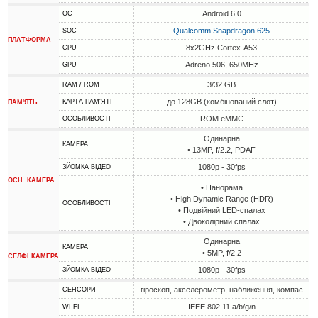
Android 6.0
ОС
Qualcomm Snapdragon 625
SOC
ПЛАТФОРМА
8x2GHz Cortex-A53
CPU
Adreno 506, 650MHz
GPU
3/32 GB
RAM / ROM
до 128GB (комбінований слот)
КАРТА ПАМ'ЯТІ
ПАМ'ЯТЬ
ROM eMMC
ОСОБЛИВОСТІ
Одинарна
КАМЕРА
• 13MP, f/2.2, PDAF
1080p - 30fps
ЗЙОМКА ВІДЕО
ОСН. КАМЕРА
• Панорама
• High Dynamic Range (HDR)
ОСОБЛИВОСТІ
• Подвійний LED-спалах
• Двоколірний спалах
Одинарна
КАМЕРА
• 5MP, f/2.2
СЕЛФІ КАМЕРА
1080p - 30fps
ЗЙОМКА ВІДЕО
гіроскоп, акселерометр, наближення, компас
СЕНСОРИ
IEEE 802.11 a/b/g/n
WI-FI