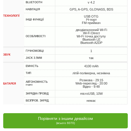
v 4.2
BLUETOOTH
GPS, A-GPS, GLONASS, BDS
НАВІГАЦІЯ
ТЕХНОЛОГІЇ
USB OTG
ІЧ-порт
ІНШІ ФУНКЦІЇ
FM-приймач
дводіапазонний Wi-Fi
Wi-Fi Direct
Wi-Fi точка доступу
ОСОБЛИВОСТІ
Bluetooth LE
Bluetooth A2DP
1
ГУЧНОМОВЦІ
ЗВУК
так
JACK 3.5MM
4100 mAh
ЕМНІСТЬ
літій-полімерна, незнімна
ТИП
Розмова - 29:15
АВТОНОМНІСТЬ
Web-перегляд - 20:00
БАТАРЕЯ
(годин)
Відео - 9:48
microUSB, 10W
ЗАРЯДКА ПРОВІД
немає
БЕЗПРОВ. ЗАРЯД.
Порівняти з іншим девайсом
(всього 6070)