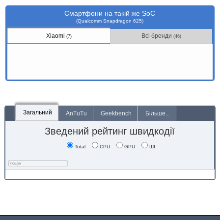
Смартфони на такій же SoC
(Qualcomm Snapdragon 625)
Xiaomi
Всі бренди
(7)
(46)
Загальний
AnTuTu
Geekbench
Більше...
Зведений рейтинг швидкодії
Total
CPU
GPU
ШІ