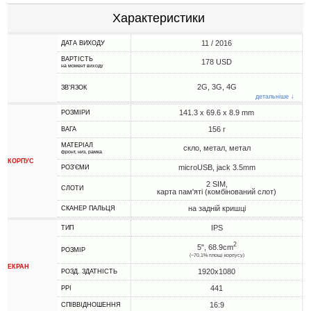
Характеристики
11 / 2016
ДАТА ВИХОДУ
ВАРТІСТЬ
178 USD
на момент виходу
2G, 3G, 4G
ЗВ'ЯЗОК
детальніше ↓
141.3 x 69.6 x 8.9 mm
РОЗМІРИ
156 г
ВАГА
МАТЕРІАЛ
скло, метал, метал
фронт, низ, рамка
КОРПУС
microUSB, jack 3.5mm
РОЗ'ЄМИ
2 SIM,
СЛОТИ
карта пам'яті (комбінований слот)
на задній кришці
СКАНЕР ПАЛЬЦЯ
IPS
ТИП
2
5", 68.9cm
РОЗМІР
(~70.1% площі корпусу)
ЕКРАН
1920x1080
РОЗД. ЗДАТНІСТЬ
441
PPI
16:9
СПІВВІДНОШЕННЯ