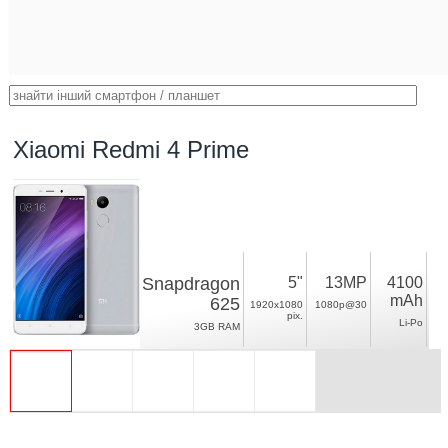
Xiaomi Redmi 4 Prime
Snapdragon
5"
13MP
4100
mAh
625
1920x1080
1080p@30
pix.
Li-Po
3GB RAM