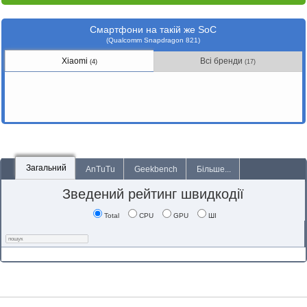
Смартфони на такій же SoC
(Qualcomm Snapdragon 821)
Xiaomi
Всі бренди
(4)
(17)
Загальний
AnTuTu
Geekbench
Більше...
Зведений рейтинг швидкодії
Total
CPU
GPU
ШІ