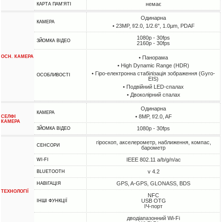
немає
КАРТА ПАМ'ЯТІ
Одинарна
КАМЕРА
• 23MP, f/2.0, 1/2.6", 1.0µm, PDAF
1080p - 30fps
ЗЙОМКА ВІДЕО
2160p - 30fps
ОСН. КАМЕРА
• Панорама
• High Dynamic Range (HDR)
• Гіро-електронна стабілізація зображення (Gyro-
ОСОБЛИВОСТІ
EIS)
• Подвійний LED-спалах
• Двоколірний спалах
Одинарна
КАМЕРА
• 8MP, f/2.0, AF
СЕЛФІ
КАМЕРА
1080p - 30fps
ЗЙОМКА ВІДЕО
гіроскоп, акселерометр, наближення, компас,
СЕНСОРИ
барометр
IEEE 802.11 a/b/g/n/ac
WI-FI
v 4.2
BLUETOOTH
GPS, A-GPS, GLONASS, BDS
НАВІГАЦІЯ
ТЕХНОЛОГІЇ
NFC
USB OTG
ІНШІ ФУНКЦІЇ
ІЧ-порт
дводіапазонний Wi-Fi