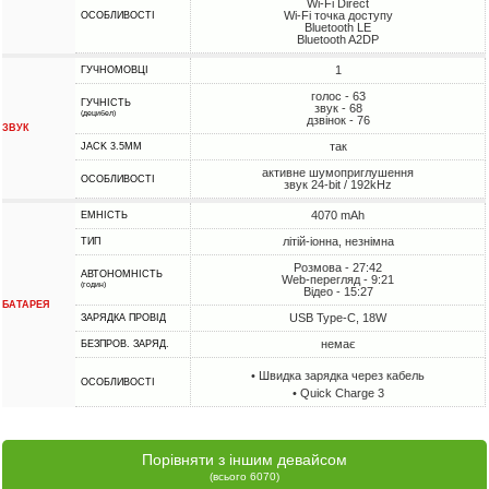
Wi-Fi Direct
Wi-Fi точка доступу
ОСОБЛИВОСТІ
Bluetooth LE
Bluetooth A2DP
1
ГУЧНОМОВЦІ
голос - 63
ГУЧНІСТЬ
звук - 68
(децибел)
дзвінок - 76
ЗВУК
так
JACK 3.5MM
активне шумоприглушення
ОСОБЛИВОСТІ
звук 24-bit / 192kHz
4070 mAh
ЕМНІСТЬ
літій-іонна, незнімна
ТИП
Розмова - 27:42
АВТОНОМНІСТЬ
Web-перегляд - 9:21
(годин)
Відео - 15:27
БАТАРЕЯ
USB Type-C, 18W
ЗАРЯДКА ПРОВІД
немає
БЕЗПРОВ. ЗАРЯД.
• Швидка зарядка через кабель
ОСОБЛИВОСТІ
• Quick Charge 3
Порівняти з іншим девайсом
(всього 6070)