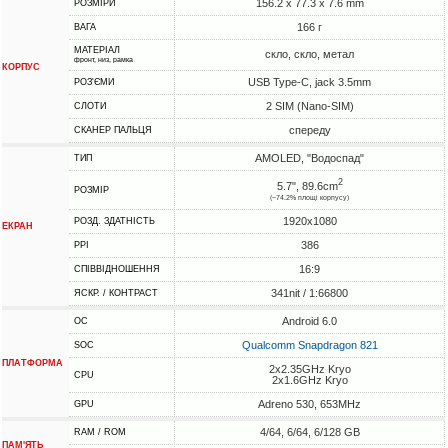
156.2 x 77.3 x 7.6 mm
РОЗМІРИ
166 г
ВАГА
МАТЕРІАЛ
скло, скло, метал
фронт, низ, рамка
КОРПУС
USB Type-C, jack 3.5mm
РОЗ'ЄМИ
2 SIM (Nano-SIM)
СЛОТИ
спереду
СКАНЕР ПАЛЬЦЯ
AMOLED, "Водоспад"
ТИП
2
5.7", 89.6cm
РОЗМІР
(~74.2% площі корпусу)
1920x1080
РОЗД. ЗДАТНІСТЬ
ЕКРАН
386
PPI
16:9
СПІВВІДНОШЕННЯ
341nit / 1:66800
ЯСКР. / КОНТРАСТ
Android 6.0
ОС
Qualcomm Snapdragon 821
SOC
ПЛАТФОРМА
2x2.35GHz Kryo
CPU
2x1.6GHz Kryo
Adreno 530, 653MHz
GPU
4/64, 6/64, 6/128 GB
RAM / ROM
ПАМ'ЯТЬ