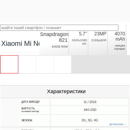
Snapdragon
5.7"
23MP
4070
mAh
821
1920x1080
2160p@30
Xiaomi Mi Note 2
pix.
швидка
4/6GB RAM
зарядка
Характеристики
11 / 2016
ДАТА ВИХОДУ
ВАРТІСТЬ
344 USD
на момент виходу
2G, 3G, 4G
ЗВ'ЯЗОК
детальніше ↓