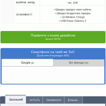
так, 11W
БЕЗПРОВ. ЗАРЯД.
• Швидка зарядка через кабель
• Швидка бездротова зарядка
ОСОБЛИВОСТІ
• Qi Wireless Charge
• USB Power Delivery 2
Порівняти з іншим девайсом
(всього 6070)
Смартфони на такій же SoC
(Qualcomm Snapdragon 855)
Google
Всі бренди
(2)
(53)
Загальний
AnTuTu
Geekbench
Більше...