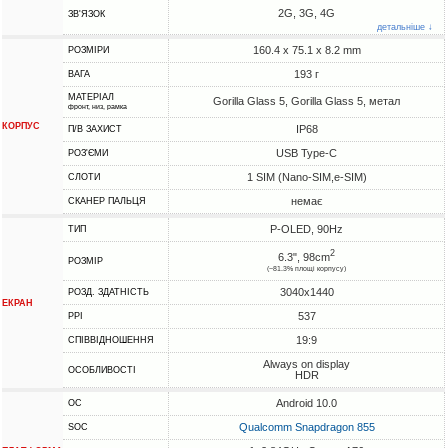
2G, 3G, 4G
ЗВ'ЯЗОК
детальніше ↓
160.4 x 75.1 x 8.2 mm
РОЗМІРИ
193 г
ВАГА
МАТЕРІАЛ
Gorilla Glass 5, Gorilla Glass 5, метал
фронт, низ, рамка
КОРПУС
IP68
П/В ЗАХИСТ
USB Type-C
РОЗ'ЄМИ
1 SIM (Nano-SIM,e-SIM)
СЛОТИ
немає
СКАНЕР ПАЛЬЦЯ
P-OLED, 90Hz
ТИП
2
6.3", 98cm
РОЗМІР
(~81.3% площі корпусу)
3040x1440
РОЗД. ЗДАТНІСТЬ
ЕКРАН
537
PPI
19:9
СПІВВІДНОШЕННЯ
Always on display
ОСОБЛИВОСТІ
HDR
Android 10.0
ОС
Qualcomm Snapdragon 855
SOC