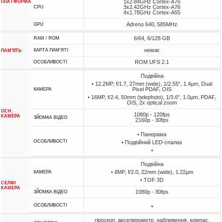
1x2.84GHz Cortex-A76
ПЛАТФОРМА
3x2.42GHz Cortex-A76
CPU
4x1.78GHz Cortex-A55
Adreno 640, 585MHz
GPU
6/64, 6/128 GB
RAM / ROM
немає
КАРТА ПАМ'ЯТІ
ПАМ'ЯТЬ
ROM UFS 2.1
ОСОБЛИВОСТІ
Подвійна
• 12.2MP, f/1.7, 27mm (wide), 1/2.55", 1.4µm, Dual
Pixel PDAF, OIS
КАМЕРА
• 16MP, f/2.4, 50mm (telephoto), 1/3.6", 1.0µm, PDAF,
OIS, 2x optical zoom
ОСН.
1080p - 120fps
КАМЕРА
ЗЙОМКА ВІДЕО
2160p - 30fps
• Панорама
ОСОБЛИВОСТІ
• Подвійний LED-спалах
•
Подвійна
• 8MP, f/2.0, 22mm (wide), 1.22µm
КАМЕРА
• TOF 3D
СЕЛФІ
КАМЕРА
1080p - 30fps
ЗЙОМКА ВІДЕО
ОСОБЛИВОСТІ
•
гіроскоп, акселерометр, наближення, компас,