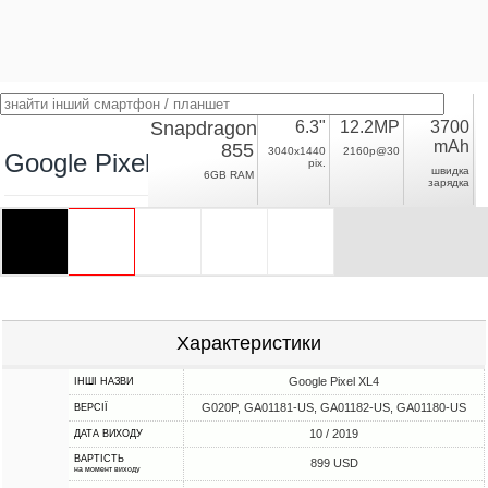
Snapdragon
6.3"
12.2MP
3700
mAh
855
3040x1440
2160p@30
Google Pixel 4 XL
pix.
швидка
6GB RAM
зарядка
Характеристики
Google Pixel XL4
ІНШІ НАЗВИ
G020P, GA01181-US, GA01182-US, GA01180-US
ВЕРСІЇ
10 / 2019
ДАТА ВИХОДУ
ВАРТІСТЬ
899 USD
на момент виходу