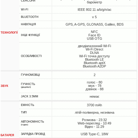
СЕНСОРИ
барометр
IEEE 802.11 a/b/g/n/ac
WI-FI
v 5
BLUETOOTH
GPS, A-GPS, GLONASS, Galileo, BDS
НАВІГАЦІЯ
NFC
ТЕХНОЛОГІЇ
Face ID
ІНШІ ФУНКЦІЇ
USB OTG
дводіапазонний Wi-Fi
Wi-Fi Direct
DLNA
Wi-Fi точка доступу
ОСОБЛИВОСТІ
Bluetooth LE
Bluetooth aptX
Bluetooth A2DP
2
ГУЧНОМОВЦІ
голос - 80
ГУЧНІСТЬ
звук - 78
ЗВУК
(децибел)
дзвінок - 88
немає
JACK 3.5MM
3700 mAh
ЕМНІСТЬ
літій-полімерна, незнімна
ТИП
Розмова - 23:32
АВТОНОМНІСТЬ
Web-перегляд - 10:49
(годин)
Відео - 11:29
USB Type-C, 18W
ЗАРЯДКА ПРОВІД
БАТАРЕЯ