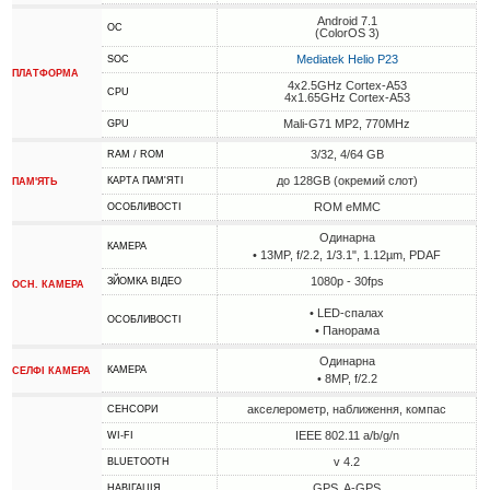
Android 7.1
ОС
(ColorOS 3)
Mediatek Helio P23
SOC
ПЛАТФОРМА
4x2.5GHz Cortex-A53
CPU
4x1.65GHz Cortex-A53
Mali-G71 MP2, 770MHz
GPU
3/32, 4/64 GB
RAM / ROM
до 128GB (окремий слот)
КАРТА ПАМ'ЯТІ
ПАМ'ЯТЬ
ROM eMMC
ОСОБЛИВОСТІ
Одинарна
КАМЕРА
• 13MP, f/2.2, 1/3.1", 1.12µm, PDAF
1080p - 30fps
ЗЙОМКА ВІДЕО
ОСН. КАМЕРА
• LED-спалах
ОСОБЛИВОСТІ
• Панорама
Одинарна
КАМЕРА
СЕЛФІ КАМЕРА
• 8MP, f/2.2
акселерометр, наближення, компас
СЕНСОРИ
IEEE 802.11 a/b/g/n
WI-FI
v 4.2
BLUETOOTH
GPS, A-GPS
НАВІГАЦІЯ