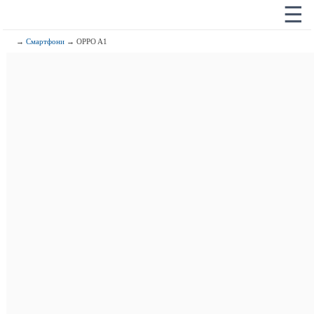
☰
→
Смартфони
→ OPPO A1