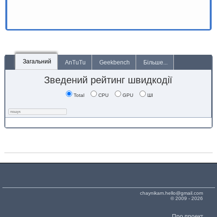
Загальний
AnTuTu
Geekbench
Більше...
Зведений рейтинг швидкодії
Total
CPU
GPU
ШІ
chaynikam.hello@gmail.com
© 2009 - 2026
Про проект