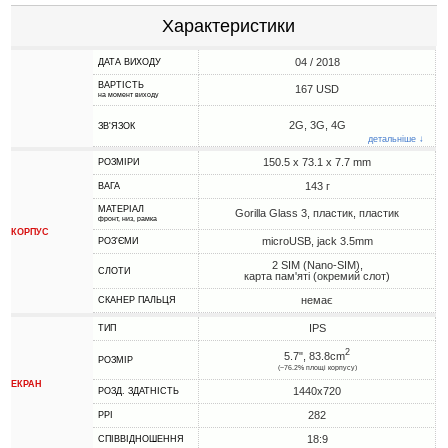
Характеристики
04 / 2018
ДАТА ВИХОДУ
ВАРТІСТЬ
167 USD
на момент виходу
2G, 3G, 4G
ЗВ'ЯЗОК
детальніше ↓
150.5 x 73.1 x 7.7 mm
РОЗМІРИ
143 г
ВАГА
МАТЕРІАЛ
Gorilla Glass 3, пластик, пластик
фронт, низ, рамка
КОРПУС
microUSB, jack 3.5mm
РОЗ'ЄМИ
2 SIM (Nano-SIM),
СЛОТИ
карта пам'яті (окремий слот)
немає
СКАНЕР ПАЛЬЦЯ
IPS
ТИП
2
5.7", 83.8cm
РОЗМІР
(~76.2% площі корпусу)
ЕКРАН
1440x720
РОЗД. ЗДАТНІСТЬ
282
PPI
18:9
СПІВВІДНОШЕННЯ