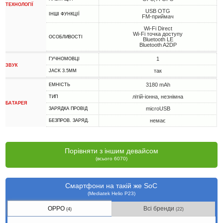
ТЕХНОЛОГІЇ
USB OTG
ІНШІ ФУНКЦІЇ
FM-приймач
Wi-Fi Direct
Wi-Fi точка доступу
ОСОБЛИВОСТІ
Bluetooth LE
Bluetooth A2DP
1
ГУЧНОМОВЦІ
ЗВУК
так
JACK 3.5MM
3180 mAh
ЕМНІСТЬ
літій-іонна, незнімна
ТИП
БАТАРЕЯ
microUSB
ЗАРЯДКА ПРОВІД
немає
БЕЗПРОВ. ЗАРЯД.
Порівняти з іншим девайсом
(всього 6070)
Смартфони на такій же SoC
(Mediatek Helio P23)
OPPO
Всі бренди
(4)
(22)