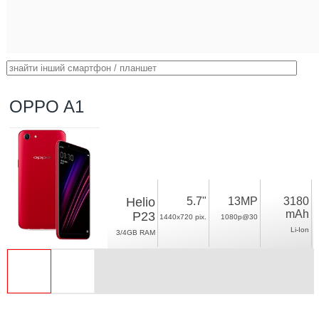
OPPO A1
Helio
5.7"
13MP
3180
mAh
P23
1440x720 pix.
1080p@30
Li-Ion
3/4GB RAM