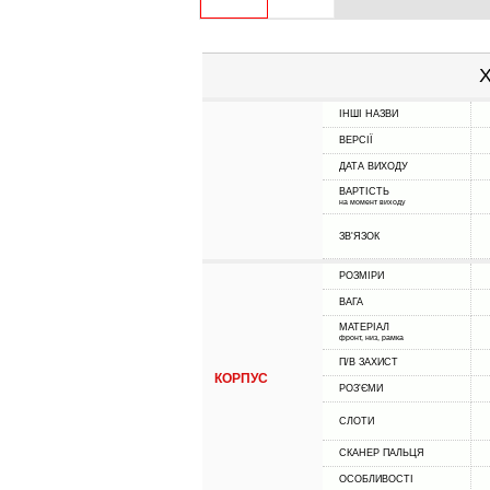
Х
ІНШІ НАЗВИ
ВЕРСІЇ
ДАТА ВИХОДУ
ВАРТІСТЬ
на момент виходу
ЗВ'ЯЗОК
РОЗМІРИ
ВАГА
МАТЕРІАЛ
фронт, низ, рамка
П/В ЗАХИСТ
КОРПУС
РОЗ'ЄМИ
СЛОТИ
СКАНЕР ПАЛЬЦЯ
ОСОБЛИВОСТІ