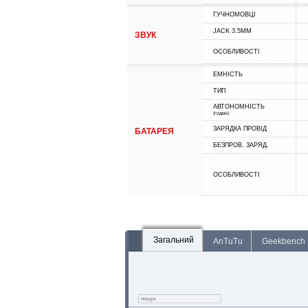
ГУЧНОМОВЦІ
JACK 3.5MM
ЗВУК
ОСОБЛИВОСТІ
ЕМНІСТЬ
ТИП
АВТОНОМНІСТЬ
(годин)
ЗАРЯДКА ПРОВІД
БАТАРЕЯ
БЕЗПРОВ. ЗАРЯД.
ОСОБЛИВОСТІ
Загальний
AnTuTu
Geekbench