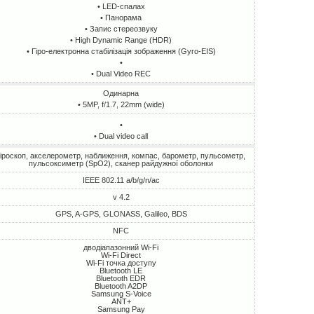
• LED-спалах
• Панорама
• Запис стереозвуку
• High Dynamic Range (HDR)
• Гіро-електронна стабілізація зображення (Gyro-EIS)
•
• Dual Video REC
Одинарна
• 5MP, f/1.7, 22mm (wide)
•
• Dual video call
гіроскоп, акселерометр, наближення, компас, барометр, пульсометр,
пульсоксиметр (SpO2), сканер райдужної оболонки
IEEE 802.11 a/b/g/n/ac
v 4.2
GPS, A-GPS, GLONASS, Galileo, BDS
NFC
дводіапазонний Wi-Fi
Wi-Fi Direct
Wi-Fi точка доступу
Bluetooth LE
Bluetooth EDR
Bluetooth A2DP
Samsung S-Voice
ANT+
Samsung Pay