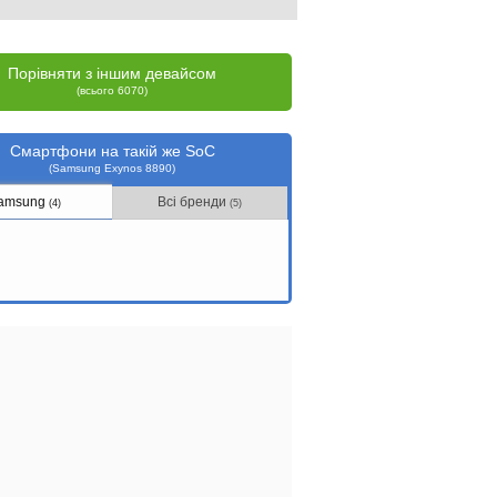
Порівняти з іншим девайсом
(всього 6070)
Смартфони на такій же SoC
(Samsung Exynos 8890)
amsung
Всі бренди
(4)
(5)