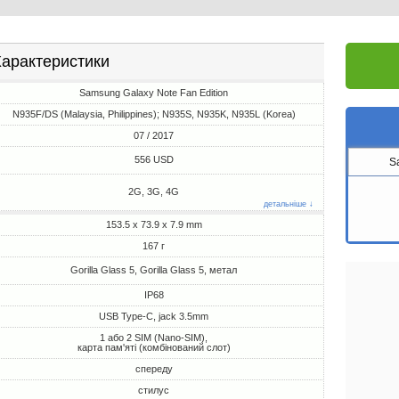
арактеристики
Samsung Galaxy Note Fan Edition
N935F/DS (Malaysia, Philippines); N935S, N935K, N935L (Korea)
07 / 2017
556 USD
S
2G, 3G, 4G
детальніше ↓
153.5 x 73.9 x 7.9 mm
167 г
Gorilla Glass 5, Gorilla Glass 5, метал
IP68
USB Type-C, jack 3.5mm
1 або 2 SIM (Nano-SIM),
карта пам'яті (комбінований слот)
спереду
стилус