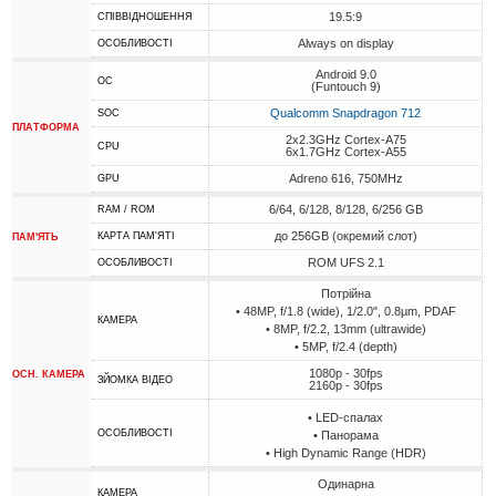
19.5:9
СПІВВІДНОШЕННЯ
Always on display
ОСОБЛИВОСТІ
Android 9.0
ОС
(Funtouch 9)
Qualcomm Snapdragon 712
SOC
ПЛАТФОРМА
2x2.3GHz Cortex-A75
CPU
6x1.7GHz Cortex-A55
Adreno 616, 750MHz
GPU
6/64, 6/128, 8/128, 6/256 GB
RAM / ROM
до 256GB (окремий слот)
КАРТА ПАМ'ЯТІ
ПАМ'ЯТЬ
ROM UFS 2.1
ОСОБЛИВОСТІ
Потрійна
• 48MP, f/1.8 (wide), 1/2.0", 0.8µm, PDAF
КАМЕРА
• 8MP, f/2.2, 13mm (ultrawide)
• 5MP, f/2.4 (depth)
1080p - 30fps
ОСН. КАМЕРА
ЗЙОМКА ВІДЕО
2160p - 30fps
• LED-спалах
ОСОБЛИВОСТІ
• Панорама
• High Dynamic Range (HDR)
Одинарна
КАМЕРА