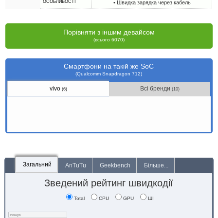
ОСОБЛИВОСТІ
• Швидка зарядка через кабель
Порівняти з іншим девайсом
(всього 6070)
Смартфони на такій же SoC
(Qualcomm Snapdragon 712)
vivo
Всі бренди
(6)
(10)
Загальний
AnTuTu
Geekbench
Більше...
Зведений рейтинг швидкодії
Total
CPU
GPU
ШІ