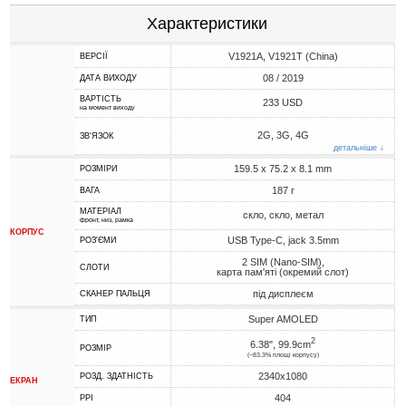
Характеристики
V1921A, V1921T (China)
ВЕРСІЇ
08 / 2019
ДАТА ВИХОДУ
ВАРТІСТЬ
233 USD
на момент виходу
2G, 3G, 4G
ЗВ'ЯЗОК
детальніше ↓
159.5 x 75.2 x 8.1 mm
РОЗМІРИ
187 г
ВАГА
МАТЕРІАЛ
скло, скло, метал
фронт, низ, рамка
КОРПУС
USB Type-C, jack 3.5mm
РОЗ'ЄМИ
2 SIM (Nano-SIM),
СЛОТИ
карта пам'яті (окремий слот)
під дисплеєм
СКАНЕР ПАЛЬЦЯ
Super AMOLED
ТИП
2
6.38", 99.9cm
РОЗМІР
(~83.3% площі корпусу)
2340x1080
РОЗД. ЗДАТНІСТЬ
ЕКРАН
404
PPI