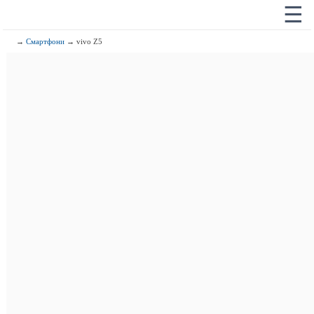
☰
→
Смартфони
→ vivo Z5