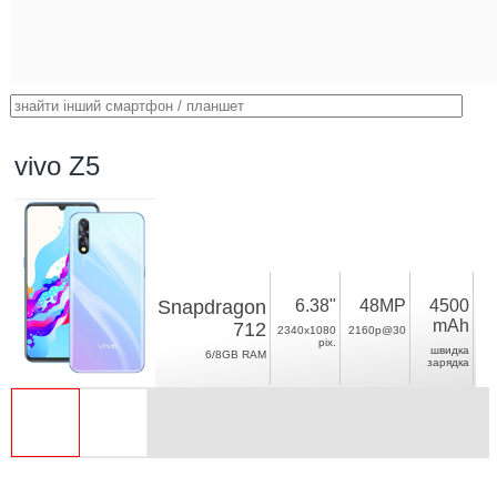
vivo Z5
Snapdragon
6.38"
48MP
4500
mAh
712
2340x1080
2160p@30
pix.
швидка
6/8GB RAM
зарядка