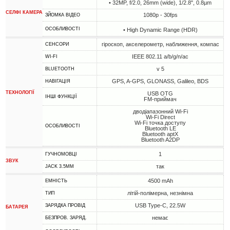
• 32MP, f/2.0, 26mm (wide), 1/2.8", 0.8µm
СЕЛФІ КАМЕРА
1080p - 30fps
ЗЙОМКА ВІДЕО
ОСОБЛИВОСТІ
• High Dynamic Range (HDR)
гіроскоп, акселерометр, наближення, компас
СЕНСОРИ
IEEE 802.11 a/b/g/n/ac
WI-FI
v 5
BLUETOOTH
GPS, A-GPS, GLONASS, Galileo, BDS
НАВІГАЦІЯ
ТЕХНОЛОГІЇ
USB OTG
ІНШІ ФУНКЦІЇ
FM-приймач
дводіапазонний Wi-Fi
Wi-Fi Direct
Wi-Fi точка доступу
ОСОБЛИВОСТІ
Bluetooth LE
Bluetooth aptX
Bluetooth A2DP
1
ГУЧНОМОВЦІ
ЗВУК
так
JACK 3.5MM
4500 mAh
ЕМНІСТЬ
літій-полімерна, незнімна
ТИП
USB Type-C, 22.5W
ЗАРЯДКА ПРОВІД
БАТАРЕЯ
немає
БЕЗПРОВ. ЗАРЯД.