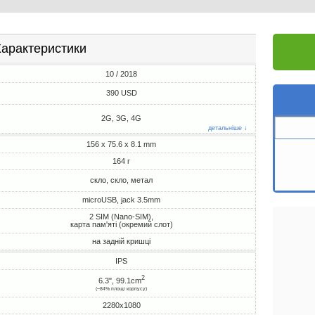
арактеристики
10 / 2018
390 USD
2G, 3G, 4G
детальніше ↓
156 x 75.6 x 8.1 mm
164 г
скло, скло, метал
microUSB, jack 3.5mm
2 SIM (Nano-SIM),
карта пам'яті (окремий слот)
на задній кришці
IPS
2
6.3", 99.1cm
(~84% площі корпусу)
2280x1080