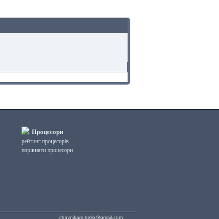
Процесори
рейтинг процесорів
порівняти процесори
chaynikam.hello@gmail.com