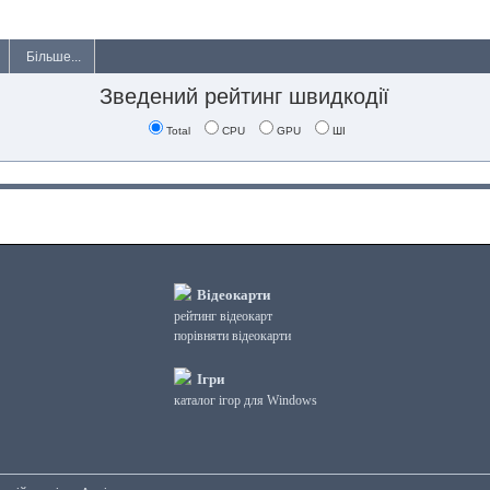
Більше...
Зведений рейтинг швидкодії
Total
CPU
GPU
ШІ
Відеокарти
рейтинг відеокарт
порівняти відеокарти
Ігри
каталог ігор для Windows