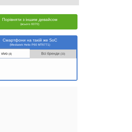
Порівняти з іншим девайсом
(всього 6070)
Смартфони на такій же SoC
(Mediatek Helio P60 MT6771)
vivo
Всі бренди
(4)
(33)