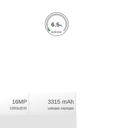
6.5
%
рейтинг
16MP
3315 mAh
1080p@30
швидка зарядка