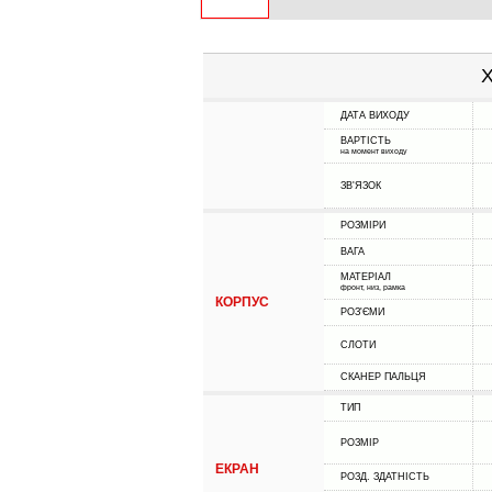
Х
ДАТА ВИХОДУ
ВАРТІСТЬ
на момент виходу
ЗВ'ЯЗОК
РОЗМІРИ
ВАГА
МАТЕРІАЛ
фронт, низ, рамка
КОРПУС
РОЗ'ЄМИ
СЛОТИ
СКАНЕР ПАЛЬЦЯ
ТИП
РОЗМІР
ЕКРАН
РОЗД. ЗДАТНІСТЬ