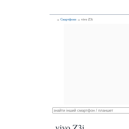
→
Смартфони
→ vivo Z3i
vivo Z3i