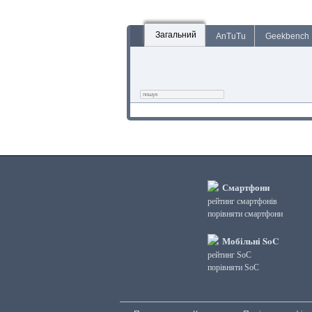
Загальний
AnTuTu
Geekbench
Смартфони
рейтинг смартфонів
порівняти смартфони
Мобільні SoC
рейтинг SoC
порівняти SoC