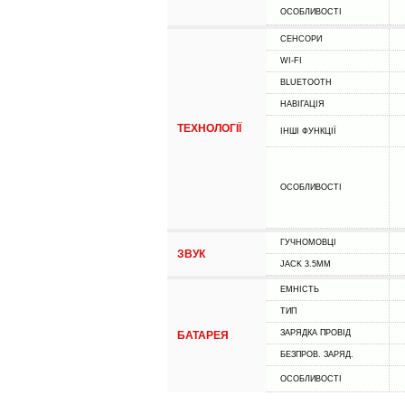
ОСОБЛИВОСТІ
СЕНСОРИ
WI-FI
BLUETOOTH
НАВІГАЦІЯ
ТЕХНОЛОГІЇ
ІНШІ ФУНКЦІЇ
ОСОБЛИВОСТІ
ГУЧНОМОВЦІ
ЗВУК
JACK 3.5MM
ЕМНІСТЬ
ТИП
ЗАРЯДКА ПРОВІД
БАТАРЕЯ
БЕЗПРОВ. ЗАРЯД.
ОСОБЛИВОСТІ