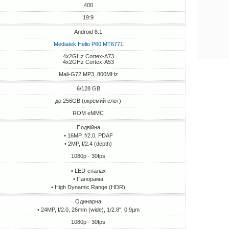
400
19:9
Android 8.1
Mediatek Helio P60 MT6771
4x2GHz Cortex-A73
4x2GHz Cortex-A53
Mali-G72 MP3, 800MHz
6/128 GB
до 256GB (окремий слот)
ROM eMMC
Подвійна
• 16MP, f/2.0, PDAF
• 2MP, f/2.4 (depth)
1080p - 30fps
• LED-спалах
• Панорама
• High Dynamic Range (HDR)
Одинарна
• 24MP, f/2.0, 26mm (wide), 1/2.8", 0.9µm
1080p - 30fps