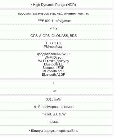
• High Dynamic Range (HDR)
гіроскоп, акселерометр, наближення, компас
IEEE 802.11 a/b/g/n/ac
v 4.2
GPS, A-GPS, GLONASS, BDS
USB OTG
FM-приймач
дводіапазонний Wi-Fi
Wi-Fi Direct
Wi-Fi точка доступу
Bluetooth LE
Bluetooth EDR
Bluetooth aptX
Bluetooth A2DP
1
так
3315 mAh
літій-полімерна, незнімна
microUSB, 18W
немає
• Швидка зарядка через кабель