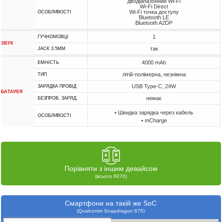
дводіапазонний Wi-Fi
Wi-Fi Direct
Wi-Fi точка доступу
ОСОБЛИВОСТІ
Bluetooth LE
Bluetooth A2DP
1
ГУЧНОМОВЦІ
ЗВУК
так
JACK 3.5MM
4000 mAh
ЕМНІСТЬ
літій-полімерна, незнімна
ТИП
USB Type-C, 24W
ЗАРЯДКА ПРОВІД
БАТАРЕЯ
немає
БЕЗПРОВ. ЗАРЯД.
• Швидка зарядка через кабель
ОСОБЛИВОСТІ
• mCharge
Порівняти з іншим девайсом
(всього 6070)
Смартфони на такій же SoC
(Qualcomm Snapdragon 675)