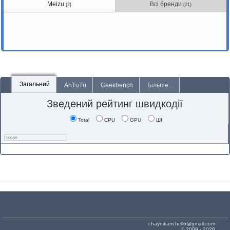
Meizu
Всі бренди
(2)
(21)
Загальний
AnTuTu
Geekbench
Більше...
Зведений рейтинг швидкодії
Total
CPU
GPU
ШІ
chaynikam.hello@gmail.com
© 2009 - 2026