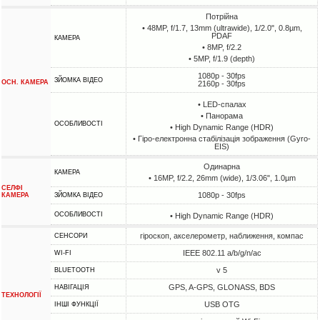
Потрійна
• 48MP, f/1.7, 13mm (ultrawide), 1/2.0", 0.8µm,
PDAF
КАМЕРА
• 8MP, f/2.2
• 5MP, f/1.9 (depth)
1080p - 30fps
ЗЙОМКА ВІДЕО
ОСН. КАМЕРА
2160p - 30fps
• LED-спалах
• Панорама
ОСОБЛИВОСТІ
• High Dynamic Range (HDR)
• Гіро-електронна стабілізація зображення (Gyro-
EIS)
Одинарна
КАМЕРА
• 16MP, f/2.2, 26mm (wide), 1/3.06", 1.0µm
СЕЛФІ
1080p - 30fps
КАМЕРА
ЗЙОМКА ВІДЕО
ОСОБЛИВОСТІ
• High Dynamic Range (HDR)
гіроскоп, акселерометр, наближення, компас
СЕНСОРИ
IEEE 802.11 a/b/g/n/ac
WI-FI
v 5
BLUETOOTH
GPS, A-GPS, GLONASS, BDS
НАВІГАЦІЯ
ТЕХНОЛОГІЇ
USB OTG
ІНШІ ФУНКЦІЇ