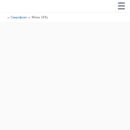
☰
→
Смартфони
→ Meizu 16Xs