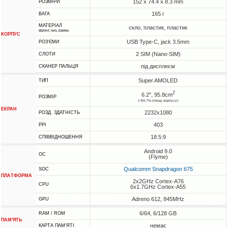
152 x 74.4 x 8.3 mm
РОЗМІРИ
165 г
ВАГА
МАТЕРІАЛ
скло, пластик, пластик
фронт, низ, рамка
КОРПУС
USB Type-C, jack 3.5mm
РОЗ'ЄМИ
2 SIM (Nano-SIM)
СЛОТИ
під дисплеєм
СКАНЕР ПАЛЬЦЯ
Super AMOLED
ТИП
2
6.2", 95.8cm
РОЗМІР
(~84.7% площі корпусу)
ЕКРАН
2232x1080
РОЗД. ЗДАТНІСТЬ
403
PPI
18.5:9
СПІВВІДНОШЕННЯ
Android 9.0
ОС
(Flyme)
Qualcomm Snapdragon 675
SOC
ПЛАТФОРМА
2x2GHz Cortex-A76
CPU
6x1.7GHz Cortex-A55
Adreno 612, 845MHz
GPU
6/64, 6/128 GB
RAM / ROM
ПАМ'ЯТЬ
немає
КАРТА ПАМ'ЯТІ