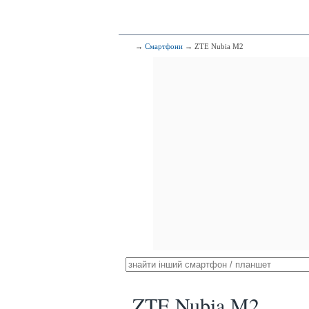
→
Смартфони
→ ZTE Nubia M2
ZTE Nubia M2