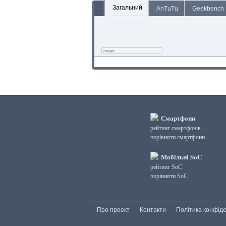
Загальний
AnTuTu
Geekbench
Смартфони
рейтинг смартфонів
порівняти смартфони
Мобільні SoC
рейтинг SoC
порівняти SoC
Про проект
Контакти
Політика конфіде