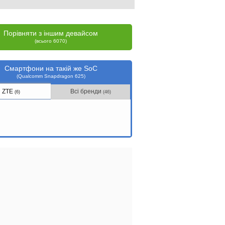
Порівняти з іншим девайсом
(всього 6070)
Смартфони на такій же SoC
(Qualcomm Snapdragon 625)
ZTE
Всі бренди
(6)
(46)