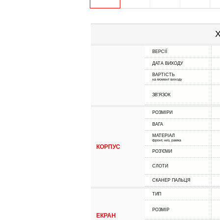
Х
ВЕРСІЇ
ДАТА ВИХОДУ
ВАРТІСТЬ
на момент виходу
ЗВ'ЯЗОК
РОЗМІРИ
ВАГА
МАТЕРІАЛ
фронт, низ, рамка
КОРПУС
РОЗ'ЄМИ
СЛОТИ
СКАНЕР ПАЛЬЦЯ
ТИП
РОЗМІР
ЕКРАН