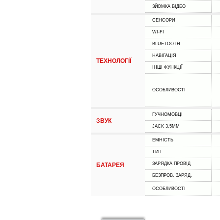
ЗЙОМКА ВІДЕО
СЕНСОРИ
WI-FI
BLUETOOTH
НАВІГАЦІЯ
ТЕХНОЛОГІЇ
ІНШІ ФУНКЦІЇ
ОСОБЛИВОСТІ
ГУЧНОМОВЦІ
ЗВУК
JACK 3.5MM
ЕМНІСТЬ
ТИП
ЗАРЯДКА ПРОВІД
БАТАРЕЯ
БЕЗПРОВ. ЗАРЯД.
ОСОБЛИВОСТІ