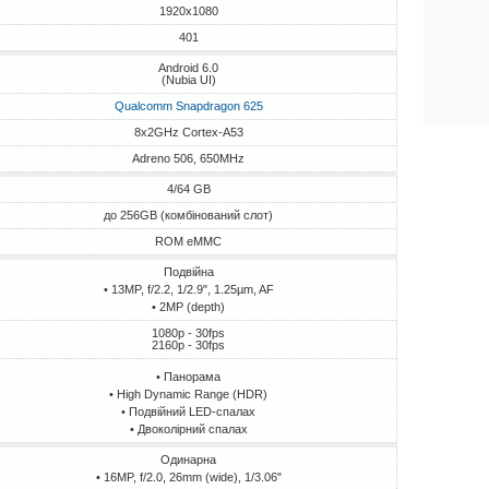
1920x1080
401
Android 6.0
(Nubia UI)
Qualcomm Snapdragon 625
8x2GHz Cortex-A53
Adreno 506, 650MHz
4/64 GB
до 256GB (комбінований слот)
ROM eMMC
Подвійна
• 13MP, f/2.2, 1/2.9", 1.25µm, AF
• 2MP (depth)
1080p - 30fps
2160p - 30fps
• Панорама
• High Dynamic Range (HDR)
• Подвійний LED-спалах
• Двоколірний спалах
Одинарна
• 16MP, f/2.0, 26mm (wide), 1/3.06"