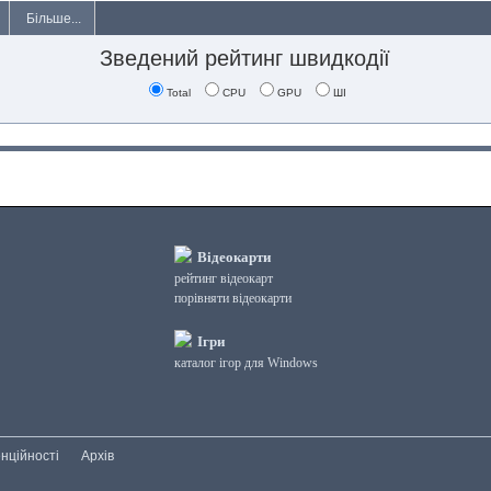
Більше...
Зведений рейтинг швидкодії
Total
CPU
GPU
ШІ
Відеокарти
рейтинг відеокарт
порівняти відеокарти
Ігри
каталог ігор для Windows
нційності
Архів