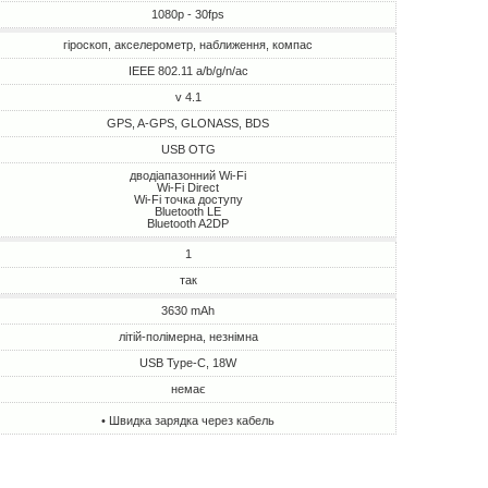
1080p - 30fps
гіроскоп, акселерометр, наближення, компас
IEEE 802.11 a/b/g/n/ac
v 4.1
GPS, A-GPS, GLONASS, BDS
USB OTG
дводіапазонний Wi-Fi
Wi-Fi Direct
Wi-Fi точка доступу
Bluetooth LE
Bluetooth A2DP
1
так
3630 mAh
літій-полімерна, незнімна
USB Type-C, 18W
немає
• Швидка зарядка через кабель