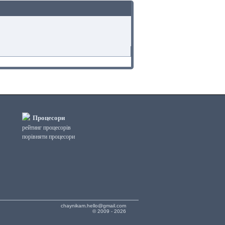
Процесори
рейтинг процесорів
порівняти процесори
chaynikam.hello@gmail.com
© 2009 - 2026