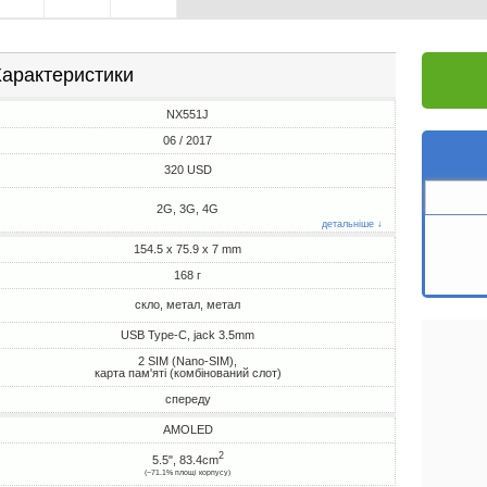
арактеристики
NX551J
06 / 2017
320 USD
2G, 3G, 4G
детальніше ↓
154.5 x 75.9 x 7 mm
168 г
скло, метал, метал
USB Type-C, jack 3.5mm
2 SIM (Nano-SIM),
карта пам'яті (комбінований слот)
спереду
AMOLED
2
5.5", 83.4cm
(~71.1% площі корпусу)