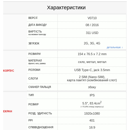
Характеристики
V0710
ВЕРСІЇ
08 / 2016
ДАТА ВИХОДУ
ВАРТІСТЬ
311 USD
на момент виходу
2G, 3G, 4G
ЗВ'ЯЗОК
детальніше ↓
154 x 76.5 x 7.2 mm
РОЗМІРИ
МАТЕРІАЛ
скло, метал, метал
фронт, низ, рамка
USB Type-C, jack 3.5mm
РОЗ'ЄМИ
КОРПУС
2 SIM (Nano-SIM),
СЛОТИ
карта пам'яті (комбінований слот)
збоку
СКАНЕР ПАЛЬЦЯ
IPS
ТИП
2
5.5", 83.4cm
РОЗМІР
(~70.8% площі корпусу)
ЕКРАН
1920x1080
РОЗД. ЗДАТНІСТЬ
401
PPI
16:9
СПІВВІДНОШЕННЯ