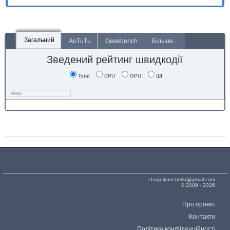
Загальний
AnTuTu
Geekbench
Більше...
Зведений рейтинг швидкодії
Total
CPU
GPU
ШІ
chaynikam.hello@gmail.com
© 2009 - 2026
Про проект
Контакти
Політика конфіденційності