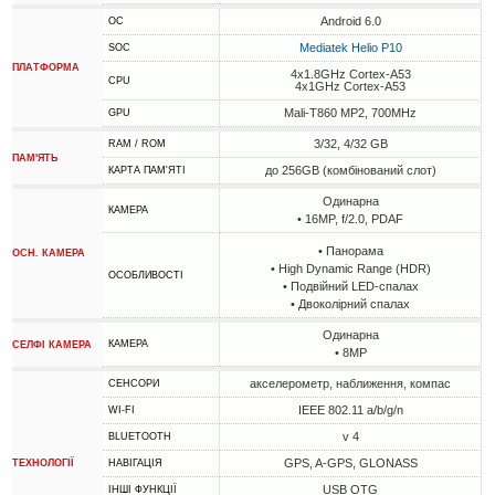
Android 6.0
ОС
Mediatek Helio P10
SOC
ПЛАТФОРМА
4x1.8GHz Cortex-A53
CPU
4x1GHz Cortex-A53
Mali-T860 MP2, 700MHz
GPU
3/32, 4/32 GB
RAM / ROM
ПАМ'ЯТЬ
до 256GB (комбінований слот)
КАРТА ПАМ'ЯТІ
Одинарна
КАМЕРА
• 16MP, f/2.0, PDAF
• Панорама
ОСН. КАМЕРА
• High Dynamic Range (HDR)
ОСОБЛИВОСТІ
• Подвійний LED-спалах
• Двоколірний спалах
Одинарна
КАМЕРА
СЕЛФІ КАМЕРА
• 8MP
акселерометр, наближення, компас
СЕНСОРИ
IEEE 802.11 a/b/g/n
WI-FI
v 4
BLUETOOTH
GPS, A-GPS, GLONASS
ТЕХНОЛОГІЇ
НАВІГАЦІЯ
USB OTG
ІНШІ ФУНКЦІЇ