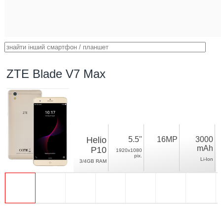
ZTE Blade V7 Max
Helio
5.5"
16MP
3000
mAh
P10
1920x1080
pix.
Li-Ion
3/4GB RAM