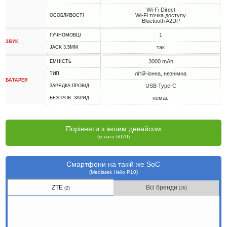
Wi-Fi Direct
Wi-Fi точка доступу
ОСОБЛИВОСТІ
Bluetooth A2DP
1
ГУЧНОМОВЦІ
ЗВУК
так
JACK 3.5MM
3000 mAh
ЕМНІСТЬ
літій-іонна, незнімна
ТИП
БАТАРЕЯ
USB Type-C
ЗАРЯДКА ПРОВІД
немає
БЕЗПРОВ. ЗАРЯД.
Порівняти з іншим девайсом
(всього 6070)
Смартфони на такій же SoC
(Mediatek Helio P10)
ZTE
Всі бренди
(2)
(26)