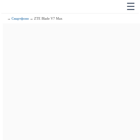
☰
→
Смартфони
→ ZTE Blade V7 Max