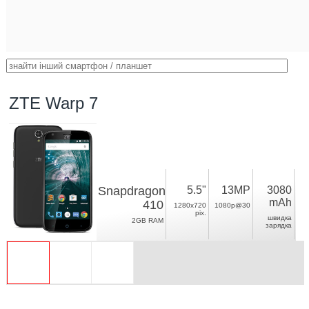
ZTE Warp 7
Snapdragon
5.5"
13MP
3080
mAh
410
1280x720
1080p@30
pix.
швидка
2GB RAM
зарядка