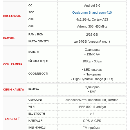
Android 6.0
ОС
Qualcomm Snapdragon 410
SOC
ПЛАТФОРМА
4x1.2GHz Cortex-A53
CPU
Adreno 306, 450MHz
GPU
2/16 GB
RAM / ROM
ПАМ'ЯТЬ
до 64GB (окремий слот)
КАРТА ПАМ'ЯТІ
Одинарна
КАМЕРА
• 13MP, AF
1080p - 30fps
ЗЙОМКА ВІДЕО
ОСН. КАМЕРА
• LED-спалах
ОСОБЛИВОСТІ
• Панорама
• High Dynamic Range (HDR)
Одинарна
КАМЕРА
СЕЛФІ КАМЕРА
• 5MP
акселерометр, наближення, компас
СЕНСОРИ
IEEE 802.11 a/b/g/n
WI-FI
v 4
BLUETOOTH
ТЕХНОЛОГІЇ
GPS, A-GPS
НАВІГАЦІЯ
FM-приймач
ІНШІ ФУНКЦІЇ