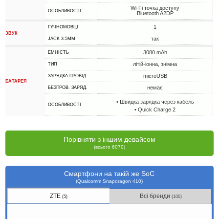
Wi-Fi точка доступу
ОСОБЛИВОСТІ
Bluetooth A2DP
1
ГУЧНОМОВЦІ
ЗВУК
так
JACK 3.5MM
3080 mAh
ЕМНІСТЬ
літій-іонна, знімна
ТИП
microUSB
ЗАРЯДКА ПРОВІД
БАТАРЕЯ
немає
БЕЗПРОВ. ЗАРЯД.
• Швидка зарядка через кабель
ОСОБЛИВОСТІ
• Quick Charge 2
Порівняти з іншим девайсом
(всього 6070)
Смартфони на такій же SoC
(Qualcomm Snapdragon 410)
ZTE
Всі бренди
(5)
(100)