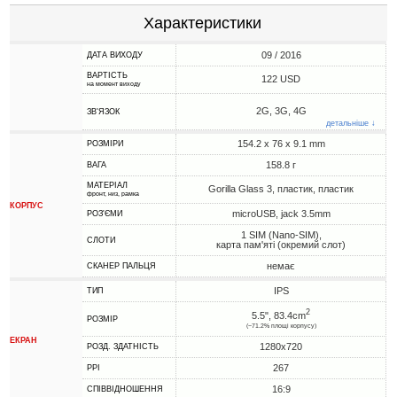
Характеристики
09 / 2016
ДАТА ВИХОДУ
ВАРТІСТЬ
122 USD
на момент виходу
2G, 3G, 4G
ЗВ'ЯЗОК
детальніше ↓
154.2 x 76 x 9.1 mm
РОЗМІРИ
158.8 г
ВАГА
МАТЕРІАЛ
Gorilla Glass 3, пластик, пластик
фронт, низ, рамка
КОРПУС
microUSB, jack 3.5mm
РОЗ'ЄМИ
1 SIM (Nano-SIM),
СЛОТИ
карта пам'яті (окремий слот)
немає
СКАНЕР ПАЛЬЦЯ
IPS
ТИП
2
5.5", 83.4cm
РОЗМІР
(~71.2% площі корпусу)
ЕКРАН
1280x720
РОЗД. ЗДАТНІСТЬ
267
PPI
16:9
СПІВВІДНОШЕННЯ