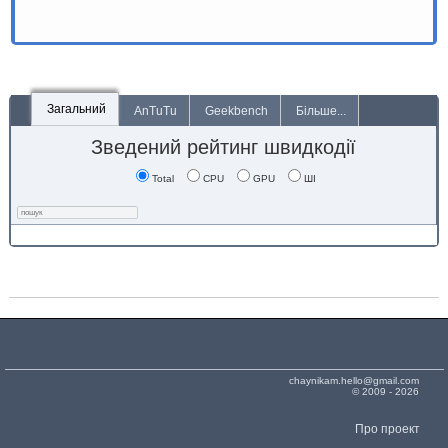
Загальний
AnTuTu
Geekbench
Більше...
Зведений рейтинг швидкодії
Total
CPU
GPU
ШІ
chaynikam.hello@gmail.com
© 2009 - 2026
Про проект