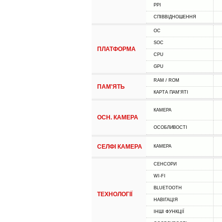
PPI
СПІВВІДНОШЕННЯ
ОС
SOC
ПЛАТФОРМА
CPU
GPU
RAM / ROM
ПАМ'ЯТЬ
КАРТА ПАМ'ЯТІ
КАМЕРА
ОСН. КАМЕРА
ОСОБЛИВОСТІ
СЕЛФІ КАМЕРА
КАМЕРА
СЕНСОРИ
WI-FI
BLUETOOTH
ТЕХНОЛОГІЇ
НАВІГАЦІЯ
ІНШІ ФУНКЦІЇ