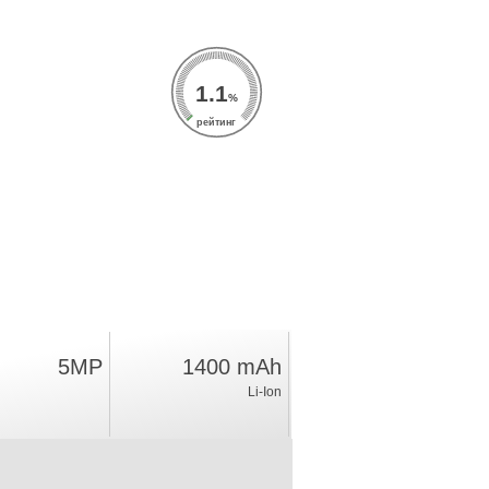
1.1
%
рейтинг
5MP
1400 mAh
Li-Ion