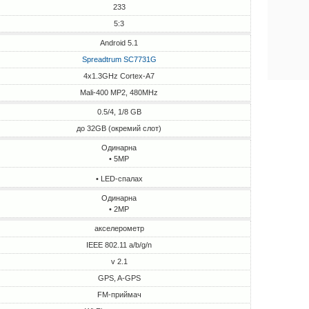
233
5:3
Android 5.1
Spreadtrum SC7731G
4x1.3GHz Cortex-A7
Mali-400 MP2, 480MHz
0.5/4, 1/8 GB
до 32GB (окремий слот)
Одинарна
• 5MP
• LED-спалах
Одинарна
• 2MP
акселерометр
IEEE 802.11 a/b/g/n
v 2.1
GPS, A-GPS
FM-приймач