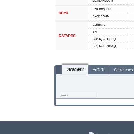
ОСОБЛИВОСТІ
ГУЧНОМОВЦІ
ЗВУК
JACK 3.5MM
ЕМНІСТЬ
ТИП
БАТАРЕЯ
ЗАРЯДКА ПРОВІД
БЕЗПРОВ. ЗАРЯД.
Загальний
AnTuTu
Geekbench