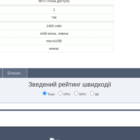
Wi-Fi точка доступу
1
так
1400 mAh
літій-іонна, знімна
microUSB
немає
Більше...
Зведений рейтинг швидкодії
Total
CPU
GPU
ШІ