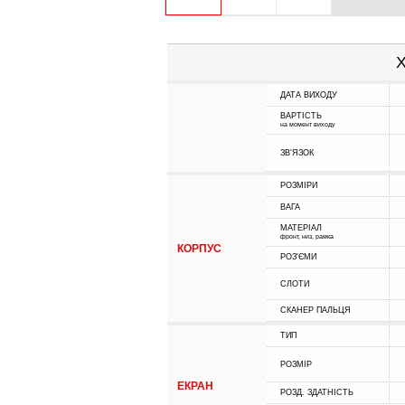
Х
ДАТА ВИХОДУ
ВАРТІСТЬ
на момент виходу
ЗВ'ЯЗОК
РОЗМІРИ
ВАГА
МАТЕРІАЛ
фронт, низ, рамка
КОРПУС
РОЗ'ЄМИ
СЛОТИ
СКАНЕР ПАЛЬЦЯ
ТИП
РОЗМІР
ЕКРАН
РОЗД. ЗДАТНІСТЬ