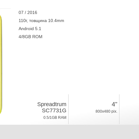
07 / 2016
110г, товщина 10.4mm
Android 5.1
4/8GB ROM
4"
Spreadtrum
SC7731G
800x480 pix.
0.5/1GB RAM