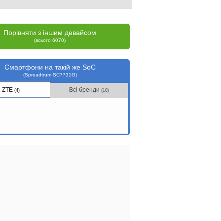
Порівняти з іншим девайсом
(всього 6070)
Смартфони на такій же SoC
(Spreadtrum SC7731G)
ZTE
Всі бренди
(4)
(18)