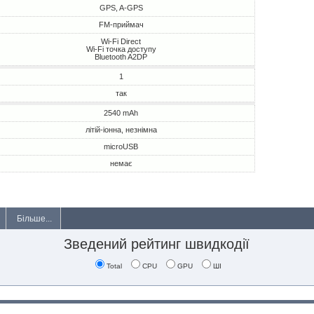
GPS, A-GPS
FM-приймач
Wi-Fi Direct
Wi-Fi точка доступу
Bluetooth A2DP
1
так
2540 mAh
літій-іонна, незнімна
microUSB
немає
Більше...
Зведений рейтинг швидкодії
Total
CPU
GPU
ШІ