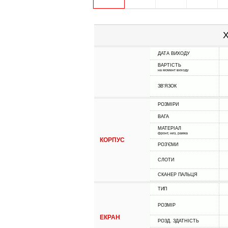
Х
ДАТА ВИХОДУ
ВАРТІСТЬ
на момент виходу
ЗВ'ЯЗОК
РОЗМІРИ
ВАГА
МАТЕРІАЛ
фронт, низ, рамка
КОРПУС
РОЗ'ЄМИ
СЛОТИ
СКАНЕР ПАЛЬЦЯ
ТИП
РОЗМІР
ЕКРАН
РОЗД. ЗДАТНІСТЬ