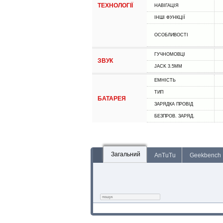
ТЕХНОЛОГІЇ
НАВІГАЦІЯ
ІНШІ ФУНКЦІЇ
ОСОБЛИВОСТІ
ГУЧНОМОВЦІ
ЗВУК
JACK 3.5MM
ЕМНІСТЬ
ТИП
БАТАРЕЯ
ЗАРЯДКА ПРОВІД
БЕЗПРОВ. ЗАРЯД.
Загальний
AnTuTu
Geekbench