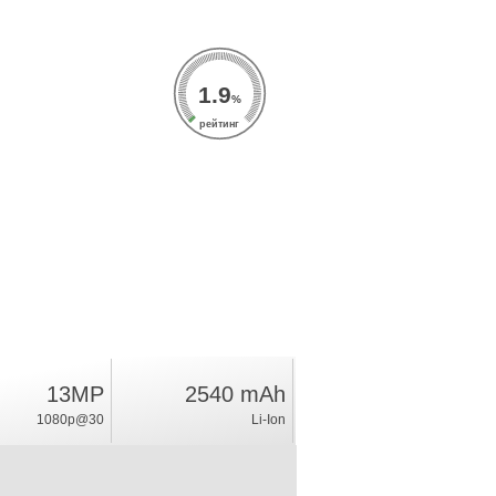
1.9
%
рейтинг
13MP
2540 mAh
1080p@30
Li-Ion