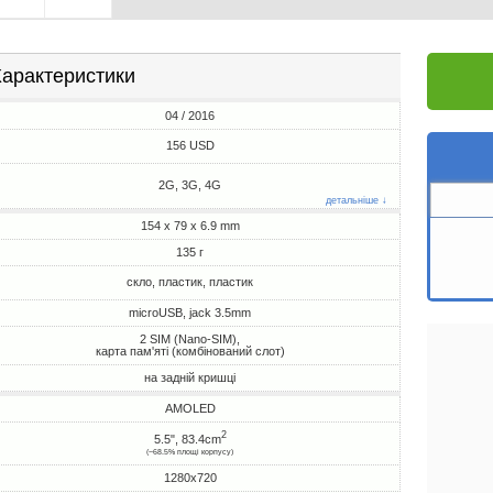
арактеристики
04 / 2016
156 USD
2G, 3G, 4G
детальніше ↓
154 x 79 x 6.9 mm
135 г
скло, пластик, пластик
microUSB, jack 3.5mm
2 SIM (Nano-SIM),
карта пам'яті (комбінований слот)
на задній кришці
AMOLED
2
5.5", 83.4cm
(~68.5% площі корпусу)
1280x720