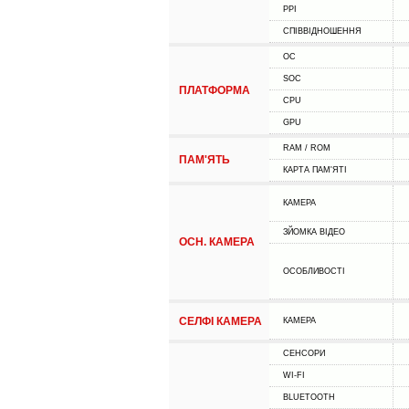
PPI
СПІВВІДНОШЕННЯ
ОС
SOC
ПЛАТФОРМА
CPU
GPU
RAM / ROM
ПАМ'ЯТЬ
КАРТА ПАМ'ЯТІ
КАМЕРА
ЗЙОМКА ВІДЕО
ОСН. КАМЕРА
ОСОБЛИВОСТІ
СЕЛФІ КАМЕРА
КАМЕРА
СЕНСОРИ
WI-FI
BLUETOOTH