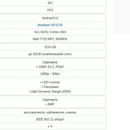
267
16:9
Android 6.0
Mediatek MT6735
4x1.3GHz Cortex-A53
Mali-T720 MP2, 600MHz
2/16 GB
до 32GB (комбінований слот)
Одинарна
• 13MP, f/2.2, PDAF
1080p - 30fps
• LED-спалах
• Панорама
• High Dynamic Range (HDR)
Одинарна
• 8MP
акселерометр, наближення, компас
IEEE 802.11 a/b/g/n
v 4