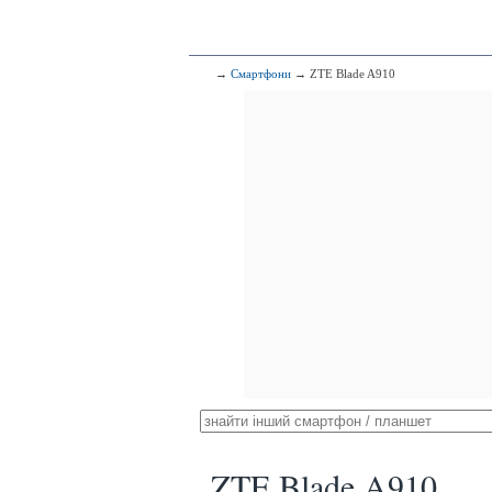
→
Смартфони
→ ZTE Blade A910
ZTE Blade A910