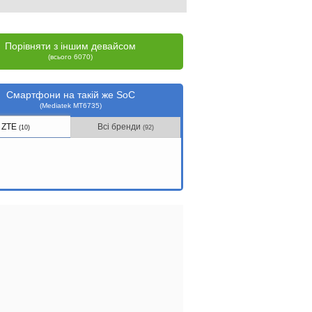
Порівняти з іншим девайсом
(всього 6070)
Смартфони на такій же SoC
(Mediatek MT6735)
ZTE
Всі бренди
(10)
(92)