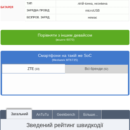
літій-іонна, незнімна
ТИП
БАТАРЕЯ
microUSB
ЗАРЯДКА ПРОВІД
немає
БЕЗПРОВ. ЗАРЯД.
Порівняти з іншим девайсом
(всього 6070)
Смартфони на такій же SoC
(Mediatek MT6735)
ZTE
Всі бренди
(10)
(92)
Загальний
AnTuTu
Geekbench
Більше...
Зведений рейтинг швидкодії