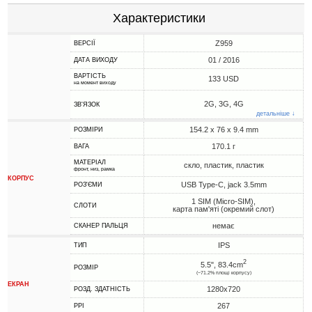
Характеристики
Z959
ВЕРСІЇ
01 / 2016
ДАТА ВИХОДУ
ВАРТІСТЬ
133 USD
на момент виходу
2G, 3G, 4G
ЗВ'ЯЗОК
детальніше ↓
154.2 x 76 x 9.4 mm
РОЗМІРИ
170.1 г
ВАГА
МАТЕРІАЛ
скло, пластик, пластик
фронт, низ, рамка
КОРПУС
USB Type-C, jack 3.5mm
РОЗ'ЄМИ
1 SIM (Micro-SIM),
СЛОТИ
карта пам'яті (окремий слот)
немає
СКАНЕР ПАЛЬЦЯ
IPS
ТИП
2
5.5", 83.4cm
РОЗМІР
(~71.2% площі корпусу)
ЕКРАН
1280x720
РОЗД. ЗДАТНІСТЬ
267
PPI