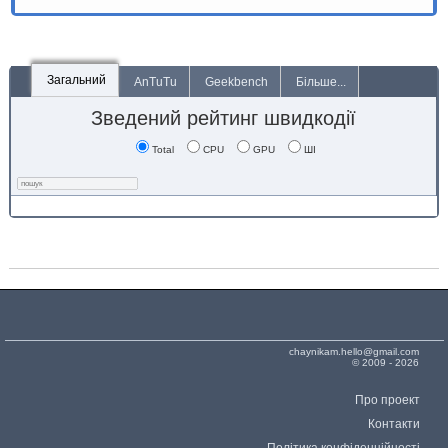
Загальний
AnTuTu
Geekbench
Більше...
Зведений рейтинг швидкодії
Total
CPU
GPU
ШІ
chaynikam.hello@gmail.com
© 2009 - 2026
Про проект
Контакти