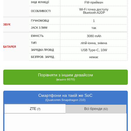
FM-приймач
ІНШІ ФУНКЦІЇ
Wi-Fi точка доступу
ОСОБЛИВОСТІ
Bluetooth A2DP
1
ГУЧНОМОВЦІ
ЗВУК
так
JACK 3.5MM
3080 mAh
ЕМНІСТЬ
літій-іонна, знімна
ТИП
БАТАРЕЯ
USB Type-C, 10W
ЗАРЯДКА ПРОВІД
немає
БЕЗПРОВ. ЗАРЯД.
Порівняти з іншим девайсом
(всього 6070)
Смартфони на такій же SoC
(Qualcomm Snapdragon 210)
ZTE
Всі бренди
(7)
(62)