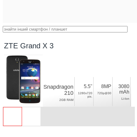
ZTE Grand X 3
Snapdragon
5.5"
8MP
3080
mAh
210
1280x720
720p@30
pix.
Li-Ion
2GB RAM