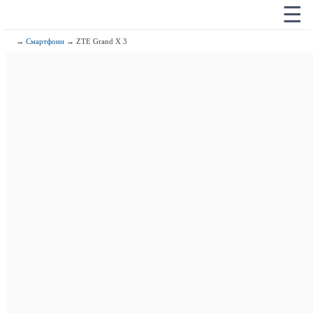
☰
→
Смартфони
→ ZTE Grand X 3