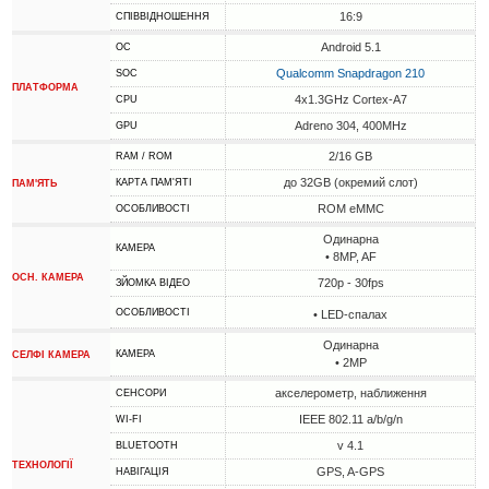
16:9
СПІВВІДНОШЕННЯ
Android 5.1
ОС
Qualcomm Snapdragon 210
SOC
ПЛАТФОРМА
4x1.3GHz Cortex-A7
CPU
Adreno 304, 400MHz
GPU
2/16 GB
RAM / ROM
до 32GB (окремий слот)
КАРТА ПАМ'ЯТІ
ПАМ'ЯТЬ
ROM eMMC
ОСОБЛИВОСТІ
Одинарна
КАМЕРА
• 8MP, AF
ОСН. КАМЕРА
720p - 30fps
ЗЙОМКА ВІДЕО
ОСОБЛИВОСТІ
• LED-спалах
Одинарна
КАМЕРА
СЕЛФІ КАМЕРА
• 2MP
акселерометр, наближення
СЕНСОРИ
IEEE 802.11 a/b/g/n
WI-FI
v 4.1
BLUETOOTH
ТЕХНОЛОГІЇ
GPS, A-GPS
НАВІГАЦІЯ