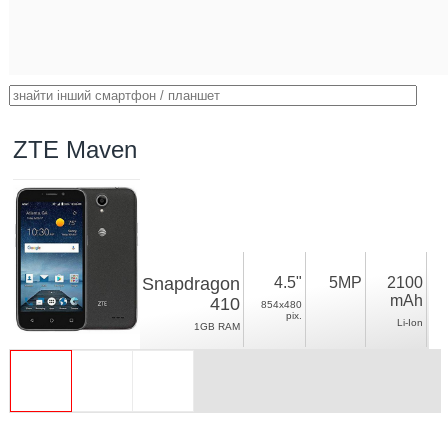
ZTE Maven
Snapdragon
4.5"
5MP
2100
mAh
410
854x480
pix.
Li-Ion
1GB RAM