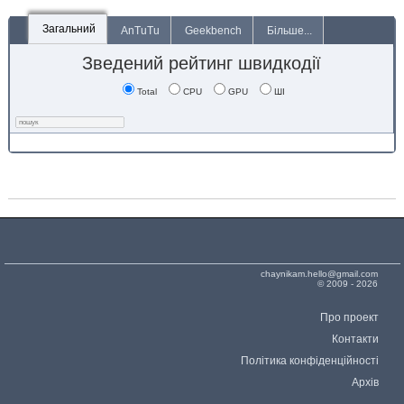
Загальний
AnTuTu
Geekbench
Більше...
Зведений рейтинг швидкодії
Total
CPU
GPU
ШІ
chaynikam.hello@gmail.com
© 2009 - 2026
Про проект
Контакти
Політика конфіденційності
Архів