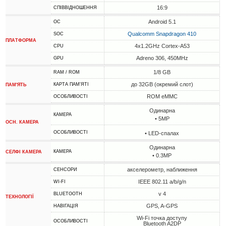
16:9
СПІВВІДНОШЕННЯ
Android 5.1
ОС
Qualcomm Snapdragon 410
SOC
ПЛАТФОРМА
4x1.2GHz Cortex-A53
CPU
Adreno 306, 450MHz
GPU
1/8 GB
RAM / ROM
до 32GB (окремий слот)
КАРТА ПАМ'ЯТІ
ПАМ'ЯТЬ
ROM eMMC
ОСОБЛИВОСТІ
Одинарна
КАМЕРА
• 5MP
ОСН. КАМЕРА
ОСОБЛИВОСТІ
• LED-спалах
Одинарна
КАМЕРА
СЕЛФІ КАМЕРА
• 0.3MP
акселерометр, наближення
СЕНСОРИ
IEEE 802.11 a/b/g/n
WI-FI
v 4
BLUETOOTH
ТЕХНОЛОГІЇ
GPS, A-GPS
НАВІГАЦІЯ
Wi-Fi точка доступу
ОСОБЛИВОСТІ
Bluetooth A2DP