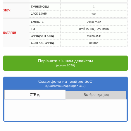
1
ГУЧНОМОВЦІ
ЗВУК
так
JACK 3.5MM
2100 mAh
ЕМНІСТЬ
літій-іонна, незнімна
ТИП
БАТАРЕЯ
microUSB
ЗАРЯДКА ПРОВІД
немає
БЕЗПРОВ. ЗАРЯД.
Порівняти з іншим девайсом
(всього 6070)
Смартфони на такій же SoC
(Qualcomm Snapdragon 410)
ZTE
Всі бренди
(5)
(100)