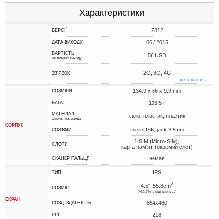
Характеристики
Z812
ВЕРСІЇ
06 / 2015
ДАТА ВИХОДУ
ВАРТІСТЬ
56 USD
на момент виходу
2G, 3G, 4G
ЗВ'ЯЗОК
детальніше ↓
134.9 x 66 x 9.9 mm
РОЗМІРИ
133.5 г
ВАГА
МАТЕРІАЛ
скло, пластик, пластик
фронт, низ, рамка
КОРПУС
microUSB, jack 3.5mm
РОЗ'ЄМИ
1 SIM (Micro-SIM),
СЛОТИ
карта пам'яті (окремий слот)
немає
СКАНЕР ПАЛЬЦЯ
IPS
ТИП
2
4.5", 55.8cm
РОЗМІР
(~62.7% площі корпусу)
ЕКРАН
854x480
РОЗД. ЗДАТНІСТЬ
218
PPI