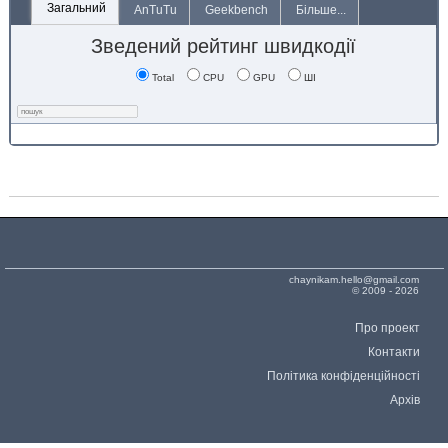
Загальний
AnTuTu
Geekbench
Більше...
Зведений рейтинг швидкодії
Total
CPU
GPU
ШІ
chaynikam.hello@gmail.com
© 2009 - 2026
Про проект
Контакти
Політика конфіденційності
Архів