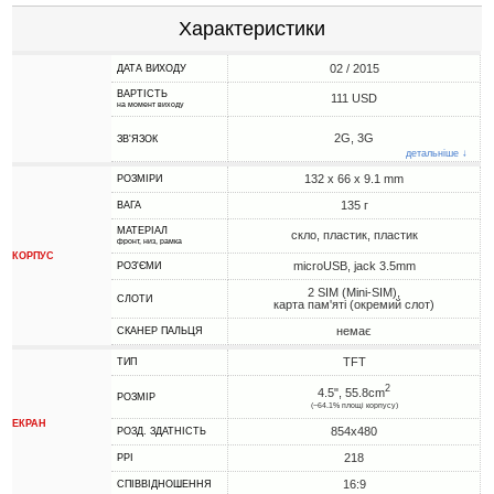
Характеристики
02 / 2015
ДАТА ВИХОДУ
ВАРТІСТЬ
111 USD
на момент виходу
2G, 3G
ЗВ'ЯЗОК
детальніше ↓
132 x 66 x 9.1 mm
РОЗМІРИ
135 г
ВАГА
МАТЕРІАЛ
скло, пластик, пластик
фронт, низ, рамка
КОРПУС
microUSB, jack 3.5mm
РОЗ'ЄМИ
2 SIM (Mini-SIM),
СЛОТИ
карта пам'яті (окремий слот)
немає
СКАНЕР ПАЛЬЦЯ
TFT
ТИП
2
4.5", 55.8cm
РОЗМІР
(~64.1% площі корпусу)
ЕКРАН
854x480
РОЗД. ЗДАТНІСТЬ
218
PPI
16:9
СПІВВІДНОШЕННЯ