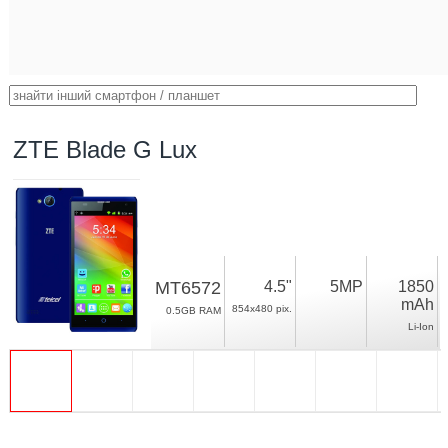
ZTE Blade G Lux
MT6572
4.5"
5MP
1850
mAh
854x480 pix.
0.5GB RAM
Li-Ion