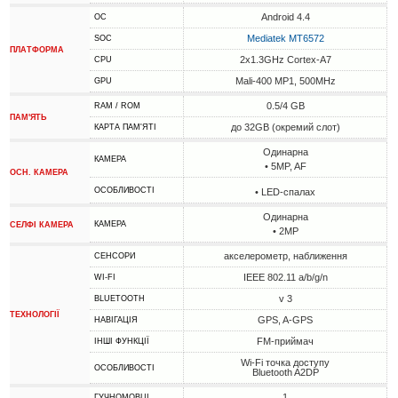
Android 4.4
ОС
Mediatek MT6572
SOC
ПЛАТФОРМА
2x1.3GHz Cortex-A7
CPU
Mali-400 MP1, 500MHz
GPU
0.5/4 GB
RAM / ROM
ПАМ'ЯТЬ
до 32GB (окремий слот)
КАРТА ПАМ'ЯТІ
Одинарна
КАМЕРА
• 5MP, AF
ОСН. КАМЕРА
ОСОБЛИВОСТІ
• LED-спалах
Одинарна
КАМЕРА
СЕЛФІ КАМЕРА
• 2MP
акселерометр, наближення
СЕНСОРИ
IEEE 802.11 a/b/g/n
WI-FI
v 3
BLUETOOTH
ТЕХНОЛОГІЇ
GPS, A-GPS
НАВІГАЦІЯ
FM-приймач
ІНШІ ФУНКЦІЇ
Wi-Fi точка доступу
ОСОБЛИВОСТІ
Bluetooth A2DP
1
ГУЧНОМОВЦІ