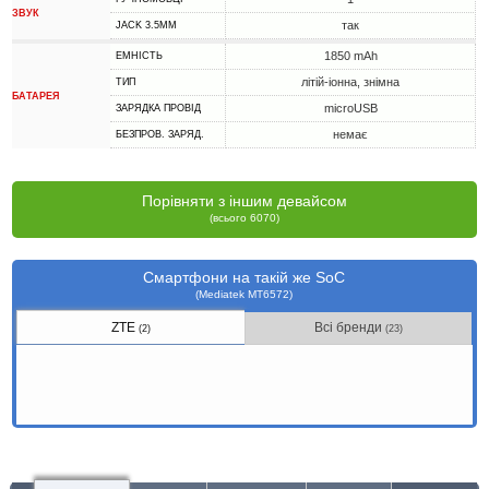
ЗВУК
так
JACK 3.5MM
1850 mAh
ЕМНІСТЬ
літій-іонна, знімна
ТИП
БАТАРЕЯ
microUSB
ЗАРЯДКА ПРОВІД
немає
БЕЗПРОВ. ЗАРЯД.
Порівняти з іншим девайсом
(всього 6070)
Смартфони на такій же SoC
(Mediatek MT6572)
ZTE
Всі бренди
(2)
(23)