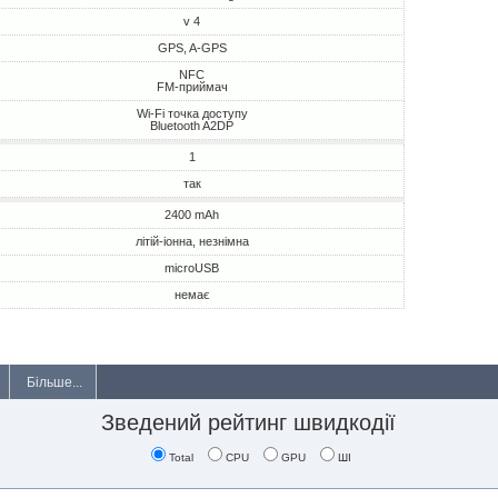
v 4
GPS, A-GPS
NFC
FM-приймач
Wi-Fi точка доступу
Bluetooth A2DP
1
так
2400 mAh
літій-іонна, незнімна
microUSB
немає
Більше...
Зведений рейтинг швидкодії
Total
CPU
GPU
ШІ