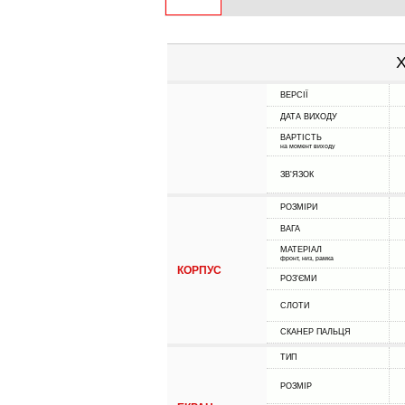
Х
ВЕРСІЇ
ДАТА ВИХОДУ
ВАРТІСТЬ
на момент виходу
ЗВ'ЯЗОК
РОЗМІРИ
ВАГА
МАТЕРІАЛ
фронт, низ, рамка
КОРПУС
РОЗ'ЄМИ
СЛОТИ
СКАНЕР ПАЛЬЦЯ
ТИП
РОЗМІР