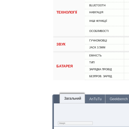
BLUETOOTH
ТЕХНОЛОГІЇ
НАВІГАЦІЯ
ІНШІ ФУНКЦІЇ
ОСОБЛИВОСТІ
ГУЧНОМОВЦІ
ЗВУК
JACK 3.5MM
ЕМНІСТЬ
ТИП
БАТАРЕЯ
ЗАРЯДКА ПРОВІД
БЕЗПРОВ. ЗАРЯД.
Загальний
AnTuTu
Geekbench