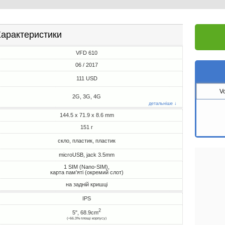
арактеристики
VFD 610
06 / 2017
111 USD
V
2G, 3G, 4G
детальніше ↓
144.5 x 71.9 x 8.6 mm
151 г
скло, пластик, пластик
microUSB, jack 3.5mm
1 SIM (Nano-SIM),
карта пам'яті (окремий слот)
на задній кришці
IPS
2
5", 68.9cm
(~66.3% площі корпусу)