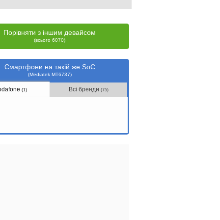
Порівняти з іншим девайсом
(всього 6070)
Смартфони на такій же SoC
(Mediatek MT6737)
odafone
Всі бренди
(1)
(75)