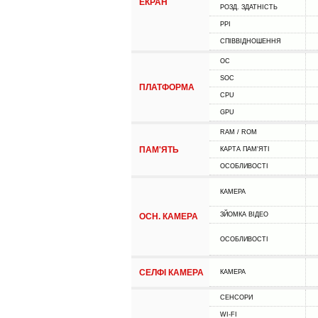
ЕКРАН
РОЗД. ЗДАТНІСТЬ
PPI
СПІВВІДНОШЕННЯ
ОС
SOC
ПЛАТФОРМА
CPU
GPU
RAM / ROM
ПАМ'ЯТЬ
КАРТА ПАМ'ЯТІ
ОСОБЛИВОСТІ
КАМЕРА
ЗЙОМКА ВІДЕО
ОСН. КАМЕРА
ОСОБЛИВОСТІ
СЕЛФІ КАМЕРА
КАМЕРА
СЕНСОРИ
WI-FI