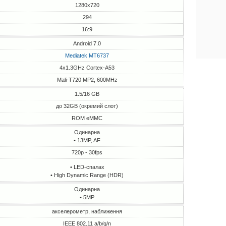
1280x720
294
16:9
Android 7.0
Mediatek MT6737
4x1.3GHz Cortex-A53
Mali-T720 MP2, 600MHz
1.5/16 GB
до 32GB (окремий слот)
ROM eMMC
Одинарна
• 13MP, AF
720p - 30fps
• LED-спалах
• High Dynamic Range (HDR)
Одинарна
• 5MP
акселерометр, наближення
IEEE 802.11 a/b/g/n