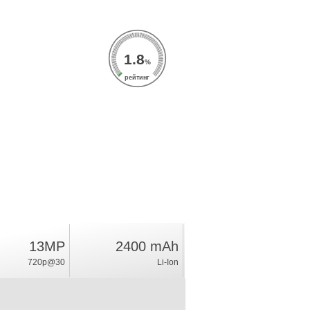
1.8
%
рейтинг
13MP
2400 mAh
720p@30
Li-Ion