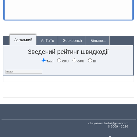
Загальний
AnTuTu
Geekbench
Більше...
Зведений рейтинг швидкодії
Total
CPU
GPU
ШІ
chaynikam.hello@gmail.com
© 2009 - 2026