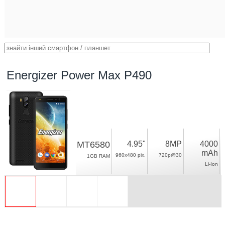
Energizer Power Max P490
MT6580
4.95"
8MP
4000
mAh
960x480 pix.
720p@30
1GB RAM
Li-Ion