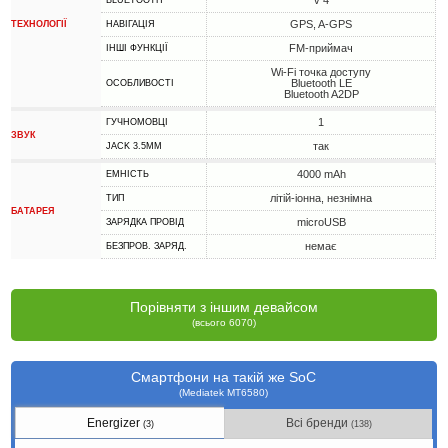
v 4
BLUETOOTH
GPS, A-GPS
ТЕХНОЛОГІЇ
НАВІГАЦІЯ
FM-приймач
ІНШІ ФУНКЦІЇ
Wi-Fi точка доступу
Bluetooth LE
ОСОБЛИВОСТІ
Bluetooth A2DP
1
ГУЧНОМОВЦІ
ЗВУК
так
JACK 3.5MM
4000 mAh
ЕМНІСТЬ
літій-іонна, незнімна
ТИП
БАТАРЕЯ
microUSB
ЗАРЯДКА ПРОВІД
немає
БЕЗПРОВ. ЗАРЯД.
Порівняти з іншим девайсом
(всього 6070)
Смартфони на такій же SoC
(Mediatek MT6580)
Energizer
Всі бренди
(3)
(138)