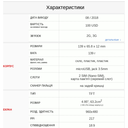
Характеристики
08 / 2018
ДАТА ВИХОДУ
ВАРТІСТЬ
100 USD
на момент виходу
2G, 3G
ЗВ'ЯЗОК
детальніше ↓
139 x 65.8 x 12 mm
РОЗМІРИ
139 г
ВАГА
МАТЕРІАЛ
скло, пластик, пластик
фронт, низ, рамка
КОРПУС
microUSB, jack 3.5mm
РОЗ'ЄМИ
2 SIM (Nano-SIM),
СЛОТИ
карта пам'яті (окремий слот)
на задній кришці
СКАНЕР ПАЛЬЦЯ
TFT
ТИП
2
4.95", 63.2cm
РОЗМІР
(~69.1% площі корпусу)
ЕКРАН
960x480
РОЗД. ЗДАТНІСТЬ
217
PPI
18:9
СПІВВІДНОШЕННЯ