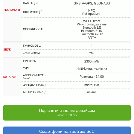
GPS, A-GPS, GLONASS
НАВІГАЦІЯ
ТЕХНОЛОГІЇ
NFC
ІНШІ ФУНКЦІЇ
FM-приймач
Wi-Fi Direct
Wi-Fi точка доступу
Bluetooth LE
ОСОБЛИВОСТІ
Bluetooth EDR
Bluetooth A2DP
ANT+
1
ГУЧНОМОВЦІ
ЗВУК
так
JACK 3.5MM
2300 mAh
ЕМНІСТЬ
літій-іонна, незнімна
ТИП
АВТОНОМНІСТЬ
Розмова - 14:00
БАТАРЕЯ
(годин)
microUSB
ЗАРЯДКА ПРОВІД
немає
БЕЗПРОВ. ЗАРЯД.
Порівняти з іншим девайсом
(всього 6070)
Смартфони на такій же SoC