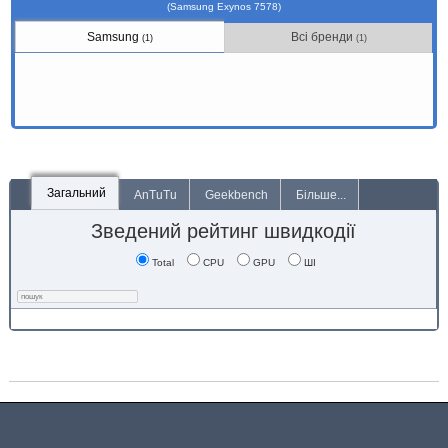
(Samsung Exynos 7578)
Samsung
Всі бренди
(1)
(1)
Загальний
AnTuTu
Geekbench
Більше...
Зведений рейтинг швидкодії
Total
CPU
GPU
ШІ