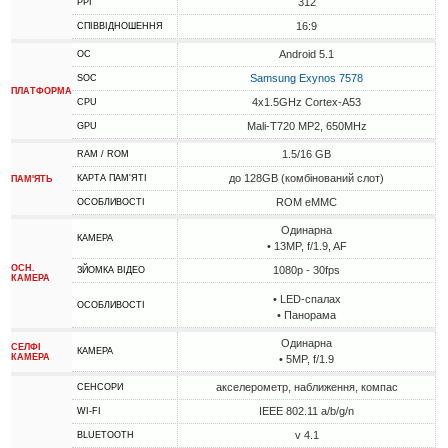
312
PPI
16:9
СПІВВІДНОШЕННЯ
Android 5.1
ОС
Samsung Exynos 7578
SOC
ПЛАТФОРМА
4x1.5GHz Cortex-A53
CPU
Mali-T720 MP2, 650MHz
GPU
1.5/16 GB
RAM / ROM
до 128GB (комбінований слот)
КАРТА ПАМ'ЯТІ
ПАМ'ЯТЬ
ROM eMMC
ОСОБЛИВОСТІ
Одинарна
КАМЕРА
• 13MP, f/1.9, AF
ОСН.
1080p - 30fps
ЗЙОМКА ВІДЕО
КАМЕРА
• LED-спалах
ОСОБЛИВОСТІ
• Панорама
Одинарна
СЕЛФІ
КАМЕРА
КАМЕРА
• 5MP, f/1.9
акселерометр, наближення, компас
СЕНСОРИ
IEEE 802.11 a/b/g/n
WI-FI
v 4.1
BLUETOOTH