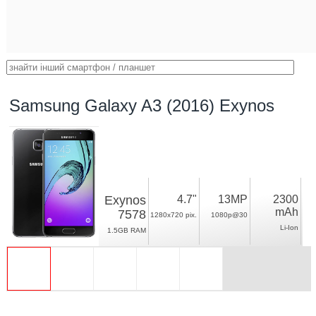
Samsung Galaxy A3 (2016) Exynos
Exynos
4.7"
13MP
2300
mAh
7578
1280x720 pix.
1080p@30
Li-Ion
1.5GB RAM