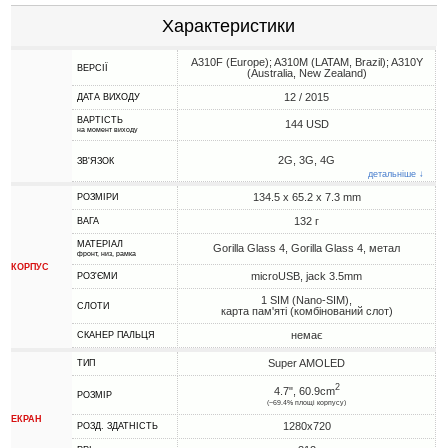
Характеристики
A310F (Europe); A310M (LATAM, Brazil); A310Y
ВЕРСІЇ
(Australia, New Zealand)
12 / 2015
ДАТА ВИХОДУ
ВАРТІСТЬ
144 USD
на момент виходу
2G, 3G, 4G
ЗВ'ЯЗОК
детальніше ↓
134.5 x 65.2 x 7.3 mm
РОЗМІРИ
132 г
ВАГА
МАТЕРІАЛ
Gorilla Glass 4, Gorilla Glass 4, метал
фронт, низ, рамка
КОРПУС
microUSB, jack 3.5mm
РОЗ'ЄМИ
1 SIM (Nano-SIM),
СЛОТИ
карта пам'яті (комбінований слот)
немає
СКАНЕР ПАЛЬЦЯ
Super AMOLED
ТИП
2
4.7", 60.9cm
РОЗМІР
(~69.4% площі корпусу)
ЕКРАН
1280x720
РОЗД. ЗДАТНІСТЬ