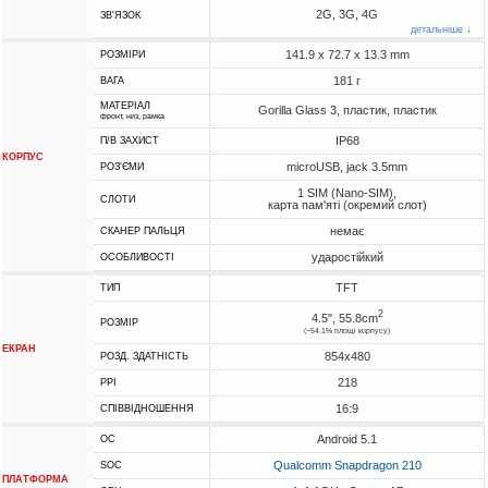
2G, 3G, 4G
ЗВ'ЯЗОК
детальніше ↓
141.9 x 72.7 x 13.3 mm
РОЗМІРИ
181 г
ВАГА
МАТЕРІАЛ
Gorilla Glass 3, пластик, пластик
фронт, низ, рамка
IP68
П/В ЗАХИСТ
КОРПУС
microUSB, jack 3.5mm
РОЗ'ЄМИ
1 SIM (Nano-SIM),
СЛОТИ
карта пам'яті (окремий слот)
немає
СКАНЕР ПАЛЬЦЯ
ударостійкий
ОСОБЛИВОСТІ
TFT
ТИП
2
4.5", 55.8cm
РОЗМІР
(~54.1% площі корпусу)
ЕКРАН
854x480
РОЗД. ЗДАТНІСТЬ
218
PPI
16:9
СПІВВІДНОШЕННЯ
Android 5.1
ОС
Qualcomm Snapdragon 210
SOC
ПЛАТФОРМА