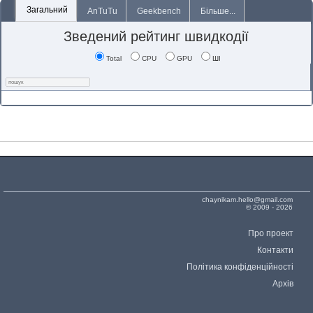
Загальний
AnTuTu
Geekbench
Більше...
Зведений рейтинг швидкодії
Total
CPU
GPU
ШІ
chaynikam.hello@gmail.com
© 2009 - 2026
Про проект
Контакти
Політика конфіденційності
Архів