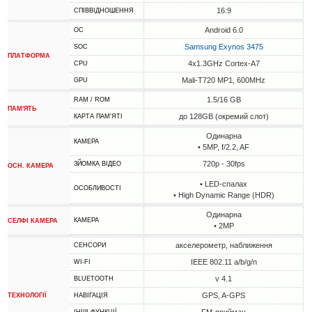
16:9
СПІВВІДНОШЕННЯ
Android 6.0
ОС
Samsung Exynos 3475
SOC
ПЛАТФОРМА
4x1.3GHz Cortex-A7
CPU
Mali-T720 MP1, 600MHz
GPU
1.5/16 GB
RAM / ROM
ПАМ'ЯТЬ
до 128GB (окремий слот)
КАРТА ПАМ'ЯТІ
Одинарна
КАМЕРА
• 5MP, f/2.2, AF
720p - 30fps
ЗЙОМКА ВІДЕО
ОСН. КАМЕРА
• LED-спалах
ОСОБЛИВОСТІ
• High Dynamic Range (HDR)
Одинарна
КАМЕРА
СЕЛФІ КАМЕРА
• 2MP
акселерометр, наближення
СЕНСОРИ
IEEE 802.11 a/b/g/n
WI-FI
v 4.1
BLUETOOTH
GPS, A-GPS
ТЕХНОЛОГІЇ
НАВІГАЦІЯ