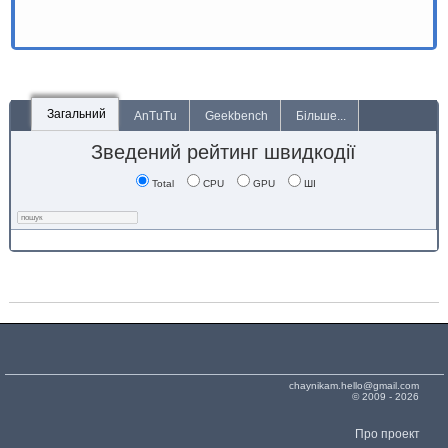
Загальний
AnTuTu
Geekbench
Більше...
Зведений рейтинг швидкодії
Total
CPU
GPU
ШІ
chaynikam.hello@gmail.com
© 2009 - 2026
Про проект