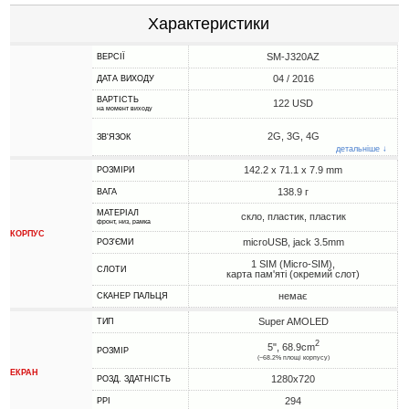
Характеристики
SM-J320AZ
ВЕРСІЇ
04 / 2016
ДАТА ВИХОДУ
ВАРТІСТЬ
122 USD
на момент виходу
2G, 3G, 4G
ЗВ'ЯЗОК
детальніше ↓
142.2 x 71.1 x 7.9 mm
РОЗМІРИ
138.9 г
ВАГА
МАТЕРІАЛ
скло, пластик, пластик
фронт, низ, рамка
КОРПУС
microUSB, jack 3.5mm
РОЗ'ЄМИ
1 SIM (Micro-SIM),
СЛОТИ
карта пам'яті (окремий слот)
немає
СКАНЕР ПАЛЬЦЯ
Super AMOLED
ТИП
2
5", 68.9cm
РОЗМІР
(~68.2% площі корпусу)
ЕКРАН
1280x720
РОЗД. ЗДАТНІСТЬ
294
PPI