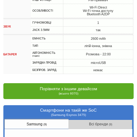
FM-приймач
ІНШІ ФУНКЦІЇ
Wi-Fi Direct
Wi-Fi точка доступу
ОСОБЛИВОСТІ
Bluetooth A2DP
1
ГУЧНОМОВЦІ
ЗВУК
так
JACK 3.5MM
2600 mAh
ЕМНІСТЬ
літій-іонна, знімна
ТИП
АВТОНОМНІСТЬ
Розмова - 22:00
БАТАРЕЯ
(годин)
microUSB
ЗАРЯДКА ПРОВІД
немає
БЕЗПРОВ. ЗАРЯД.
Порівняти з іншим девайсом
(всього 6070)
Смартфони на такій же SoC
(Samsung Exynos 3475)
Samsung
Всі бренди
(9)
(9)