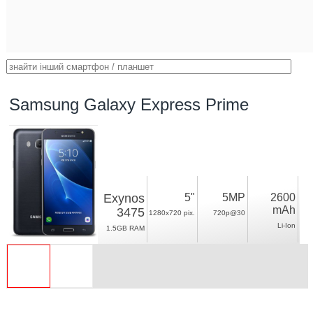
Samsung Galaxy Express Prime
Exynos
5"
5MP
2600
mAh
3475
1280x720 pix.
720p@30
Li-Ion
1.5GB RAM