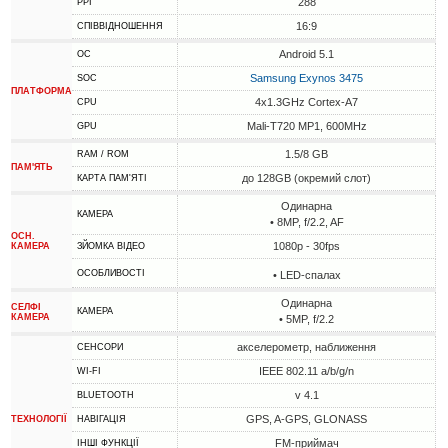
288
PPI
16:9
СПІВВІДНОШЕННЯ
Android 5.1
ОС
Samsung Exynos 3475
SOC
ПЛАТФОРМА
4x1.3GHz Cortex-A7
CPU
Mali-T720 MP1, 600MHz
GPU
1.5/8 GB
RAM / ROM
ПАМ'ЯТЬ
до 128GB (окремий слот)
КАРТА ПАМ'ЯТІ
Одинарна
КАМЕРА
• 8MP, f/2.2, AF
ОСН.
1080p - 30fps
КАМЕРА
ЗЙОМКА ВІДЕО
ОСОБЛИВОСТІ
• LED-спалах
Одинарна
СЕЛФІ
КАМЕРА
КАМЕРА
• 5MP, f/2.2
акселерометр, наближення
СЕНСОРИ
IEEE 802.11 a/b/g/n
WI-FI
v 4.1
BLUETOOTH
GPS, A-GPS, GLONASS
ТЕХНОЛОГІЇ
НАВІГАЦІЯ
FM-приймач
ІНШІ ФУНКЦІЇ