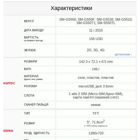
Характеристики
SM-G5500; SM-G550F; SM-G5528; SM-G5510;
ВЕРСІЇ
SM-G550T1; SM-S550TL
11 / 2015
ДАТА ВИХОДУ
ВАРТІСТЬ
156 USD
на момент виходу
2G, 3G, 4G
ЗВ'ЯЗОК
детальніше ↓
142.3 x 72.1 x 8.5 mm
РОЗМІРИ
149 г
ВАГА
МАТЕРІАЛ
скло, пластик, пластик
фронт, низ, рамка
КОРПУС
microUSB, jack 3.5mm
РОЗ'ЄМИ
1 або 2 SIM (Micro-SIM,Nano-SIM),
СЛОТИ
карта пам'яті (окремий слот)
немає
СКАНЕР ПАЛЬЦЯ
TFT
ТИП
2
5", 71.8cm
РОЗМІР
(~70% площі корпусу)
ЕКРАН
1280x720
РОЗД. ЗДАТНІСТЬ