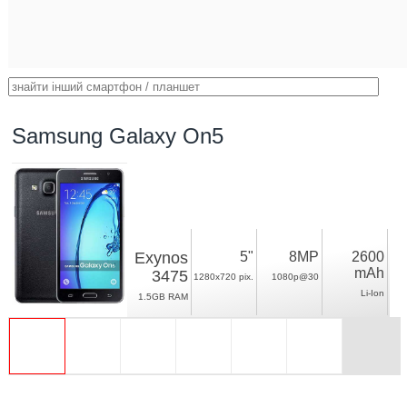
Samsung Galaxy On5
Exynos
5"
8MP
2600
mAh
3475
1280x720 pix.
1080p@30
Li-Ion
1.5GB RAM