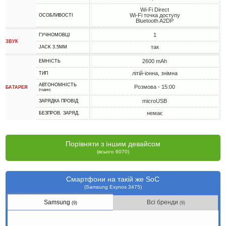
Wi-Fi Direct
Wi-Fi точка доступу
ОСОБЛИВОСТІ
Bluetooth A2DP
1
ГУЧНОМОВЦІ
ЗВУК
так
JACK 3.5MM
2600 mAh
ЕМНІСТЬ
літій-іонна, знімна
ТИП
АВТОНОМНІСТЬ
Розмова - 15:00
БАТАРЕЯ
(годин)
microUSB
ЗАРЯДКА ПРОВІД
немає
БЕЗПРОВ. ЗАРЯД.
Порівняти з іншим девайсом
(всього 6070)
Смартфони на такій же SoC
(Samsung Exynos 3475)
Samsung
Всі бренди
(9)
(9)