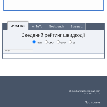
Загальний
AnTuTu
Geekbench
Більше...
Зведений рейтинг швидкодії
Total
CPU
GPU
ШІ
chaynikam.hello@gmail.com
© 2009 - 2026
Про проект