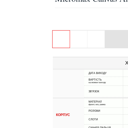
Х
ДАТА ВИХОДУ
ВАРТІСТЬ
на момент виходу
ЗВ'ЯЗОК
МАТЕРІАЛ
фронт, низ, рамка
РОЗ'ЄМИ
КОРПУС
СЛОТИ
СКАНЕР ПАЛЬЦЯ