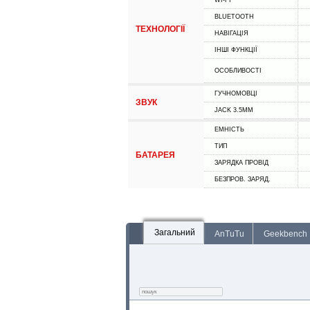
WI-FI
BLUETOOTH
ТЕХНОЛОГІЇ
НАВІГАЦІЯ
ІНШІ ФУНКЦІЇ
ОСОБЛИВОСТІ
ГУЧНОМОВЦІ
ЗВУК
JACK 3.5MM
ЕМНІСТЬ
ТИП
БАТАРЕЯ
ЗАРЯДКА ПРОВІД
БЕЗПРОВ. ЗАРЯД.
Загальний
AnTuTu
Geekbench