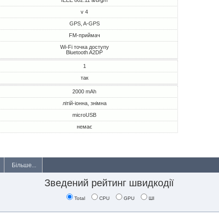
IEEE 802.11 a/b/g/n
v 4
GPS, A-GPS
FM-приймач
Wi-Fi точка доступу
Bluetooth A2DP
1
так
2000 mAh
літій-іонна, знімна
microUSB
немає
Більше...
Зведений рейтинг швидкодії
Total
CPU
GPU
ШІ