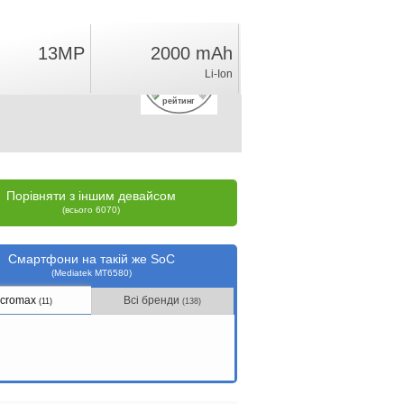
13MP
2000 mAh
1.3
Li-Ion
%
рейтинг
Порівняти з іншим девайсом
(всього 6070)
Смартфони на такій же SoC
(Mediatek MT6580)
icromax
Всі бренди
(11)
(138)