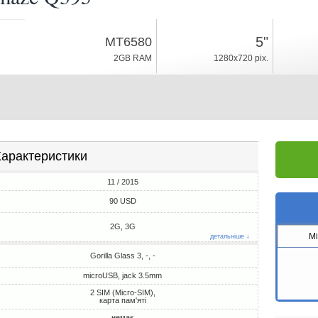
11 / 2015
5"
MT6580
Android 5.0
2GB RAM
1280x720 pix.
8GB ROM
арактеристики
11 / 2015
90 USD
2G, 3G
M
детальніше ↓
Gorilla Glass 3, -, -
microUSB, jack 3.5mm
2 SIM (Micro-SIM),
карта пам'яті
немає