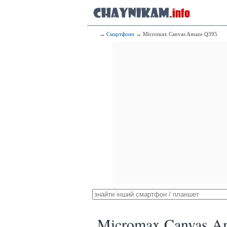
→
Смартфони
→ Micromax Canvas Amaze Q395
Micromax Canvas A