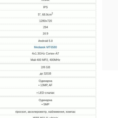
IPS
2
5", 68.9cm
1280x720
294
16:9
Android 5.0
Mediatek MT6580
4x1.3GHz Cortex-A7
Mali-400 MP2, 400MHz
2/8 GB
до 32GB
Одинарна
• 13MP, AF
• LED-спалах
Одинарна
• 5MP
гіроскоп, акселерометр, наближення, компас