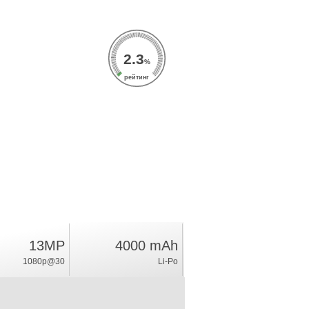
2.3
%
рейтинг
13MP
4000 mAh
1080p@30
Li-Po