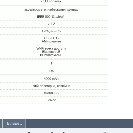
• LED-спалах
акселерометр, наближення, компас
IEEE 802.11 a/b/g/n
v 4.2
GPS, A-GPS
USB OTG
FM-приймач
Wi-Fi точка доступу
Bluetooth LE
Bluetooth A2DP
1
так
4000 mAh
літій-полімерна, незнімна
microUSB
немає
Більше...