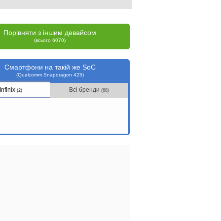
Порівняти з іншим девайсом
(всього 6070)
Смартфони на такій же SoC
(Qualcomm Snapdragon 425)
Infinix
Всі бренди
(2)
(68)