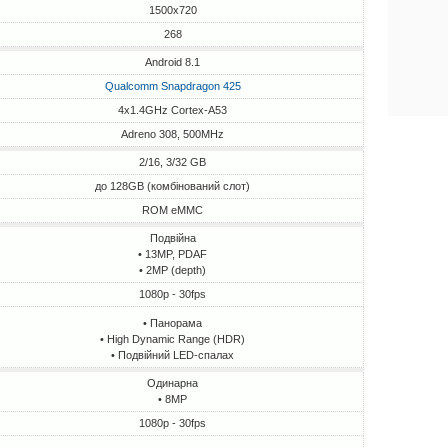
1500x720
268
Android 8.1
Qualcomm Snapdragon 425
4x1.4GHz Cortex-A53
Adreno 308, 500MHz
2/16, 3/32 GB
до 128GB (комбінований слот)
ROM eMMC
Подвійна
• 13MP, PDAF
• 2MP (depth)
1080p - 30fps
• Панорама
• High Dynamic Range (HDR)
• Подвійний LED-спалах
Одинарна
• 8MP
1080p - 30fps