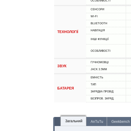
ОСОБЛИВОСТІ
СЕНСОРИ
WI-FI
BLUETOOTH
НАВІГАЦІЯ
ТЕХНОЛОГІЇ
ІНШІ ФУНКЦІЇ
ОСОБЛИВОСТІ
ГУЧНОМОВЦІ
ЗВУК
JACK 3.5MM
ЕМНІСТЬ
ТИП
БАТАРЕЯ
ЗАРЯДКА ПРОВІД
БЕЗПРОВ. ЗАРЯД.
Загальний
AnTuTu
Geekbench