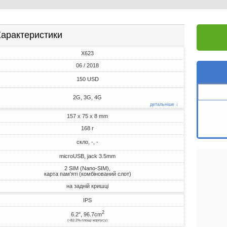
арактеристики
X623
06 / 2018
150 USD
2G, 3G, 4G
детальніше ↓
157 x 75 x 8 mm
168 г
скло, -, -
microUSB, jack 3.5mm
2 SIM (Nano-SIM),
карта пам'яті (комбінований слот)
на задній кришці
IPS
2
6.2", 96.7cm
(~82.2% площі корпусу)