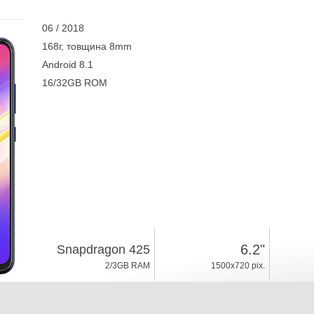
06 / 2018
168г, товщина 8mm
Android 8.1
16/32GB ROM
6.2"
Snapdragon 425
2/3GB RAM
1500x720 pix.