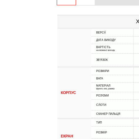
Х
ВЕРСІЇ
ДАТА ВИХОДУ
ВАРТІСТЬ
на момент виходу
ЗВ'ЯЗОК
РОЗМІРИ
ВАГА
МАТЕРІАЛ
фронт, низ, рамка
КОРПУС
РОЗ'ЄМИ
СЛОТИ
СКАНЕР ПАЛЬЦЯ
ТИП
РОЗМІР
ЕКРАН