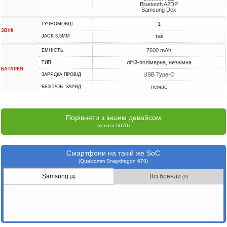
Bluetooth A2DP
Samsung Dex
1
ГУЧНОМОВЦІ
ЗВУК
так
JACK 3.5MM
7600 mAh
ЕМНІСТЬ
літій-полімерна, незнімна
ТИП
БАТАРЕЯ
USB Type-C
ЗАРЯДКА ПРОВІД
немає
БЕЗПРОВ. ЗАРЯД.
Порівняти з іншим девайсом
(всього 6070)
Смартфони на такій же SoC
(Qualcomm Snapdragon 670)
Samsung
Всі бренди
(4)
(9)