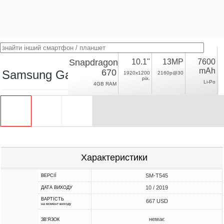
Snapdragon
10.1"
13MP
7600
mAh
670
Samsung Galaxy Tab Active Pro
1920x1200
2160p@30
pix.
Li-Po
4GB RAM
Характеристики
SM-T545
ВЕРСІЇ
10 / 2019
ДАТА ВИХОДУ
ВАРТІСТЬ
667 USD
на момент виходу
немає
ЗВ'ЯЗОК