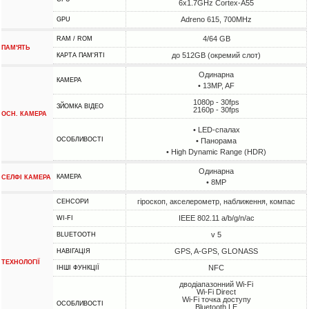
6x1.7GHz Cortex-A55
Adreno 615, 700MHz
GPU
4/64 GB
RAM / ROM
ПАМ'ЯТЬ
до 512GB (окремий слот)
КАРТА ПАМ'ЯТІ
Одинарна
КАМЕРА
• 13MP, AF
1080p - 30fps
ЗЙОМКА ВІДЕО
2160p - 30fps
ОСН. КАМЕРА
• LED-спалах
ОСОБЛИВОСТІ
• Панорама
• High Dynamic Range (HDR)
Одинарна
КАМЕРА
СЕЛФІ КАМЕРА
• 8MP
гіроскоп, акселерометр, наближення, компас
СЕНСОРИ
IEEE 802.11 a/b/g/n/ac
WI-FI
v 5
BLUETOOTH
GPS, A-GPS, GLONASS
НАВІГАЦІЯ
ТЕХНОЛОГІЇ
NFC
ІНШІ ФУНКЦІЇ
дводіапазонний Wi-Fi
Wi-Fi Direct
Wi-Fi точка доступу
ОСОБЛИВОСТІ
Bluetooth LE