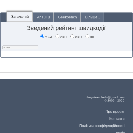
Загальний
AnTuTu
Geekbench
Більше...
Зведений рейтинг швидкодії
Total
CPU
GPU
ШІ
chaynikam.hello@gmail.com
© 2009 - 2026
Про проект
Контакти
Політика конфіденційності