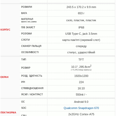
243.5 x 170.2 x 9.9 mm
РОЗМІРИ
653 г
ВАГА
МАТЕРІАЛ
скло, пластик, пластик
фронт, низ, рамка
IP68
П/В ЗАХИСТ
КОРПУС
USB Type-C, jack 3.5mm
РОЗ'ЄМИ
карта пам'яті (окремий слот)
СЛОТИ
спереду
СКАНЕР ПАЛЬЦЯ
стилус, ударостійкий
ОСОБЛИВОСТІ
TFT
ТИП
2
10.1", 295.8cm
РОЗМІР
(~71.4% площі корпусу)
1920x1200
РОЗД. ЗДАТНІСТЬ
ЕКРАН
224
PPI
16:10
СПІВВІДНОШЕННЯ
550nit / -
ЯСКР. / КОНТРАСТ
Android 9.0
ОС
Qualcomm Snapdragon 670
SOC
ПЛАТФОРМА
2x2GHz Cortex-A75
CPU