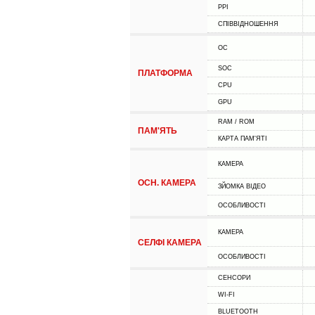
PPI
СПІВВІДНОШЕННЯ
ОС
SOC
ПЛАТФОРМА
CPU
GPU
RAM / ROM
ПАМ'ЯТЬ
КАРТА ПАМ'ЯТІ
КАМЕРА
ОСН. КАМЕРА
ЗЙОМКА ВІДЕО
ОСОБЛИВОСТІ
КАМЕРА
СЕЛФІ КАМЕРА
ОСОБЛИВОСТІ
СЕНСОРИ
WI-FI
BLUETOOTH