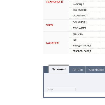
ТЕХНОЛОГІЇ
НАВІГАЦІЯ
ІНШІ ФУНКЦІЇ
ОСОБЛИВОСТІ
ГУЧНОМОВЦІ
ЗВУК
JACK 3.5MM
ЕМНІСТЬ
ТИП
БАТАРЕЯ
ЗАРЯДКА ПРОВІД
БЕЗПРОВ. ЗАРЯД.
Загальний
AnTuTu
Geekbench