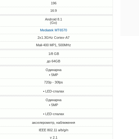
196
16:9
Android 8.1
(Go)
Mediatek MT6570
2x1.3GHz Cortex-A7
Mali-400 MP1, 500MHz
1/8 GB
до 64GB
Одинарна
• 5MP
720p - 30fps
• LED-спалах
Одинарна
• 5MP
• LED-спалах
акселерометр, наближення
IEEE 802.11 a/b/g/n
v 2.1