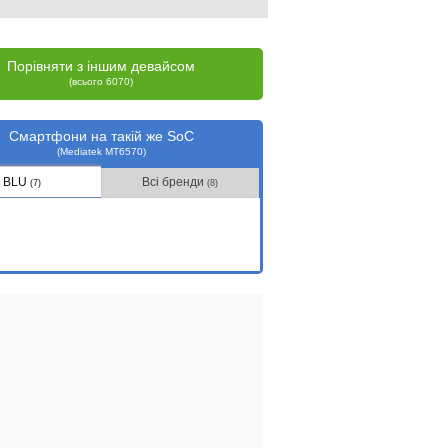
Порівняти з іншим девайсом
(всього 6070)
Смартфони на такій же SoC
(Mediatek MT6570)
BLU
Всі бренди
(7)
(8)