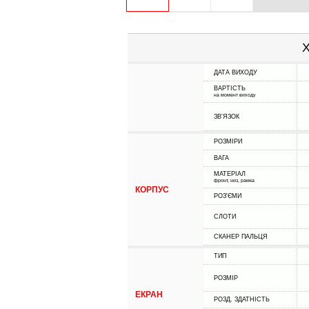
Х
ДАТА ВИХОДУ
ВАРТІСТЬ
на момент виходу
ЗВ'ЯЗОК
РОЗМІРИ
ВАГА
МАТЕРІАЛ
фронт, низ, рамка
КОРПУС
РОЗ'ЄМИ
СЛОТИ
СКАНЕР ПАЛЬЦЯ
ТИП
РОЗМІР
ЕКРАН
РОЗД. ЗДАТНІСТЬ