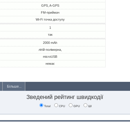
GPS, A-GPS
FM-приймач
Wi-Fi точка доступу
1
так
2000 mAh
літій-полімерна,
microUSB
немає
Більше...
Зведений рейтинг швидкодії
Total
CPU
GPU
ШІ