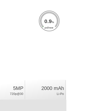
0.9
%
рейтинг
5MP
2000 mAh
720p@30
Li-Po