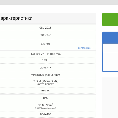
арактеристики
08 / 2018
60 USD
2G, 3G
детальніше ↓
144.3 x 72.5 x 10.3 mm
145 г
скло, -, -
microUSB, jack 3.5mm
2 SIM (Micro-SIM),
карта пам'яті
немає
IPS
2
5", 68.9cm
(~65.9% площі корпусу)
854x480