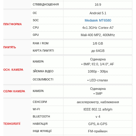
16:9
СПІВВІДНОШЕННЯ
Android 5.1
ОС
Mediatek MT6580
SOC
ПЛАТФОРМА
4x1.3GHz Cortex-A7
CPU
Mali-400 MP2, 400MHz
GPU
1/8 GB
RAM / ROM
ПАМ'ЯТЬ
до 64GB
КАРТА ПАМ'ЯТІ
Одинарна
КАМЕРА
• 8MP, f/2.0, 1/4.0", AF
ОСН. КАМЕРА
1080p - 30fps
ЗЙОМКА ВІДЕО
ОСОБЛИВОСТІ
• LED-спалах
Одинарна
КАМЕРА
СЕЛФІ КАМЕРА
• 5MP
акселерометр, наближення
СЕНСОРИ
IEEE 802.11 a/b/g/n
WI-FI
v 4
BLUETOOTH
GPS, A-GPS
ТЕХНОЛОГІЇ
НАВІГАЦІЯ
FM-приймач
ІНШІ ФУНКЦІЇ