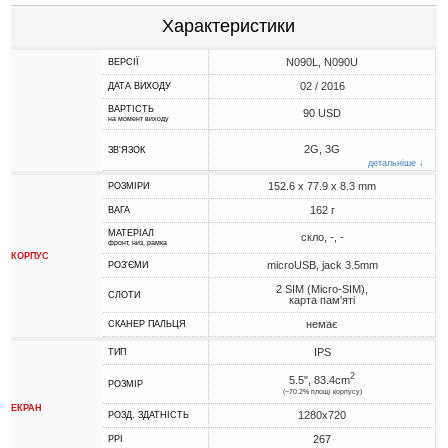
Характеристики
N090L, N090U
ВЕРСІЇ
02 / 2016
ДАТА ВИХОДУ
ВАРТІСТЬ
90 USD
на момент виходу
2G, 3G
ЗВ'ЯЗОК
детальніше ↓
152.6 x 77.9 x 8.3 mm
РОЗМІРИ
162 г
ВАГА
МАТЕРІАЛ
скло, -, -
фронт, низ, рамка
КОРПУС
microUSB, jack 3.5mm
РОЗ'ЄМИ
2 SIM (Micro-SIM),
СЛОТИ
карта пам'яті
немає
СКАНЕР ПАЛЬЦЯ
IPS
ТИП
2
5.5", 83.4cm
РОЗМІР
(~70.2% площі корпусу)
ЕКРАН
1280x720
РОЗД. ЗДАТНІСТЬ
267
PPI