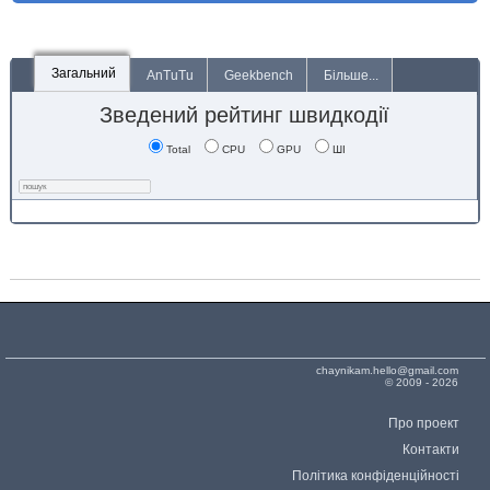
Загальний
AnTuTu
Geekbench
Більше...
Зведений рейтинг швидкодії
Total
CPU
GPU
ШІ
chaynikam.hello@gmail.com
© 2009 - 2026
Про проект
Контакти
Політика конфіденційності