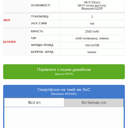
Wi-Fi Direct
Wi-Fi точка доступу
ОСОБЛИВОСТІ
Bluetooth A2DP
1
ГУЧНОМОВЦІ
ЗВУК
так
JACK 3.5MM
2500 mAh
ЕМНІСТЬ
літій-полімерна, знімна
ТИП
БАТАРЕЯ
microUSB
ЗАРЯДКА ПРОВІД
немає
БЕЗПРОВ. ЗАРЯД.
Порівняти з іншим девайсом
(всього 6070)
Смартфони на такій же SoC
(Mediatek MT6580)
BLU
Всі бренди
(67)
(138)