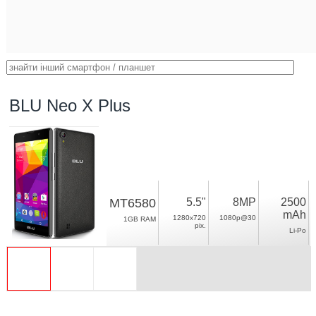
BLU Neo X Plus
MT6580
5.5"
8MP
2500
mAh
1280x720
1080p@30
1GB RAM
pix.
Li-Po