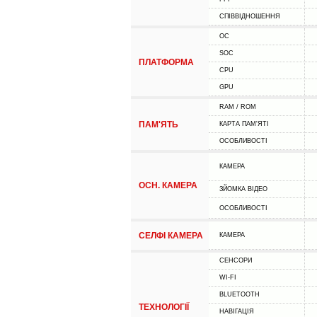
СПІВВІДНОШЕННЯ
ОС
SOC
ПЛАТФОРМА
CPU
GPU
RAM / ROM
ПАМ'ЯТЬ
КАРТА ПАМ'ЯТІ
ОСОБЛИВОСТІ
КАМЕРА
ОСН. КАМЕРА
ЗЙОМКА ВІДЕО
ОСОБЛИВОСТІ
СЕЛФІ КАМЕРА
КАМЕРА
СЕНСОРИ
WI-FI
BLUETOOTH
ТЕХНОЛОГІЇ
НАВІГАЦІЯ