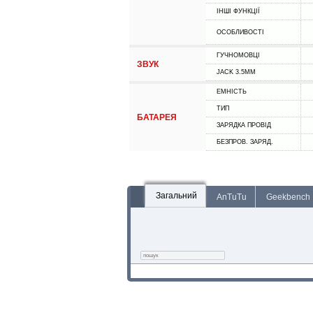
ІНШІ ФУНКЦІЇ
ОСОБЛИВОСТІ
ГУЧНОМОВЦІ
ЗВУК
JACK 3.5MM
ЕМНІСТЬ
ТИП
БАТАРЕЯ
ЗАРЯДКА ПРОВІД
БЕЗПРОВ. ЗАРЯД.
Загальний
AnTuTu
Geekbench