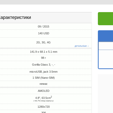
арактеристики
09 / 2015
140 USD
2G, 3G, 4G
детальніше ↓
141.9 x 68.1 x 5.1 mm
98 г
Gorilla Glass 3, -, -
microUSB, jack 3.5mm
1 SIM (Nano-SIM)
немає
AMOLED
2
4.8", 63.5cm
(~65.7% площі корпусу)
1280x720
306