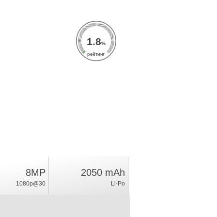
1.8
%
рейтинг
8MP
2050 mAh
1080p@30
Li-Po