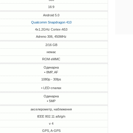
16:9
Android 5.0
Qualcomm Snapdragon 410
4x1.2GHz Cortex-A53
Adreno 306, 450MHz
2/16 GB
немає
ROM eMMC
Одинарна
• 8MP, AF
1080p - 30fps
• LED-спалах
Одинарна
• 5MP
акселерометр, наближення
IEEE 802.11 a/b/g/n
v 4
GPS, A-GPS