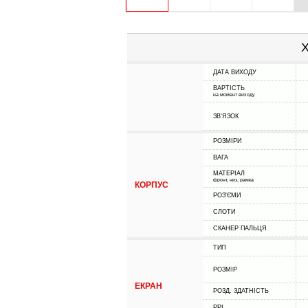
Х
ДАТА ВИХОДУ
ВАРТІСТЬ
на момент виходу
ЗВ'ЯЗОК
РОЗМІРИ
ВАГА
МАТЕРІАЛ
фронт, низ, рамка
КОРПУС
РОЗ'ЄМИ
СЛОТИ
СКАНЕР ПАЛЬЦЯ
ТИП
РОЗМІР
ЕКРАН
РОЗД. ЗДАТНІСТЬ
PPI