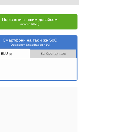
Порівняти з іншим девайсом
(всього 6070)
Смартфони на такій же SoC
(Qualcomm Snapdragon 410)
BLU
Всі бренди
(7)
(100)