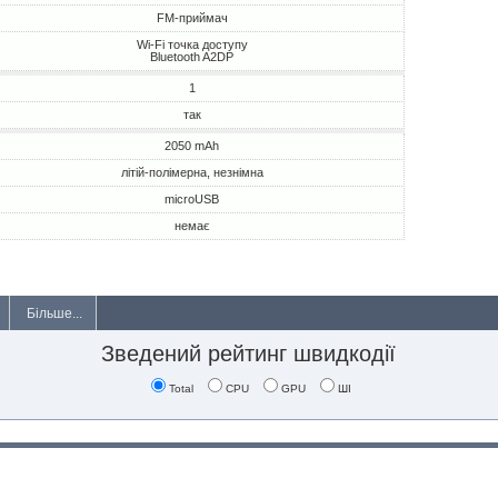
FM-приймач
Wi-Fi точка доступу
Bluetooth A2DP
1
так
2050 mAh
літій-полімерна, незнімна
microUSB
немає
Більше...
Зведений рейтинг швидкодії
Total
CPU
GPU
ШІ