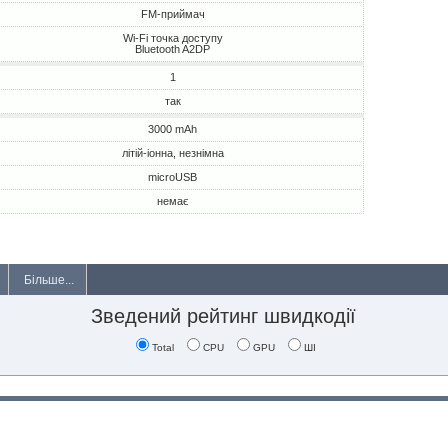
FM-приймач
Wi-Fi точка доступу
Bluetooth A2DP
1
так
3000 mAh
літій-іонна, незнімна
microUSB
немає
Більше...
Зведений рейтинг швидкодії
Total
CPU
GPU
ШІ