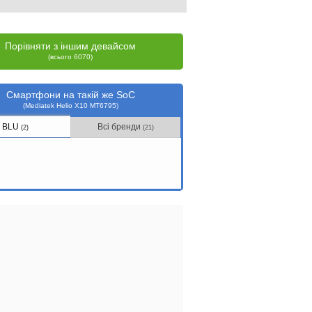
Порівняти з іншим девайсом
(всього 6070)
Смартфони на такій же SoC
(Mediatek Helio X10 MT6795)
BLU
Всі бренди
(2)
(21)