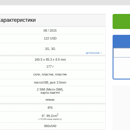
арактеристики
08 / 2015
122 USD
2G, 3G
детальніше ↓
165.5 x 85.3 x 8.5 mm
177 г
скло, пластик, пластик
microUSB, jack 3.5mm
2 SIM (Micro-SIM),
карта пам'яті
немає
IPS
2
6", 99.2cm
(~70.3% площі корпусу)
960x540