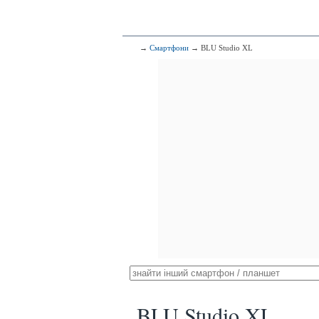
→
Смартфони
→ BLU Studio XL
BLU Studio XL