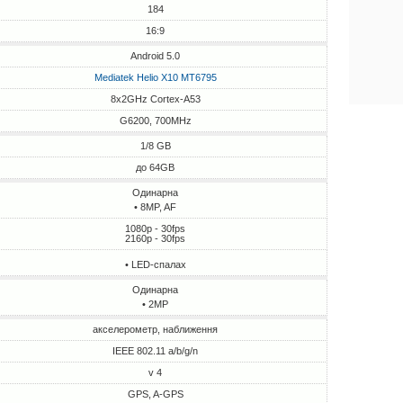
184
16:9
Android 5.0
Mediatek Helio X10 MT6795
8x2GHz Cortex-A53
G6200, 700MHz
1/8 GB
до 64GB
Одинарна
• 8MP, AF
1080p - 30fps
2160p - 30fps
• LED-спалах
Одинарна
• 2MP
акселерометр, наближення
IEEE 802.11 a/b/g/n
v 4
GPS, A-GPS