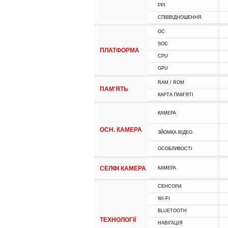
PPI
СПІВВІДНОШЕННЯ
ОС
SOC
ПЛАТФОРМА
CPU
GPU
RAM / ROM
ПАМ'ЯТЬ
КАРТА ПАМ'ЯТІ
КАМЕРА
ОСН. КАМЕРА
ЗЙОМКА ВІДЕО
ОСОБЛИВОСТІ
СЕЛФІ КАМЕРА
КАМЕРА
СЕНСОРИ
WI-FI
BLUETOOTH
ТЕХНОЛОГІЇ
НАВІГАЦІЯ