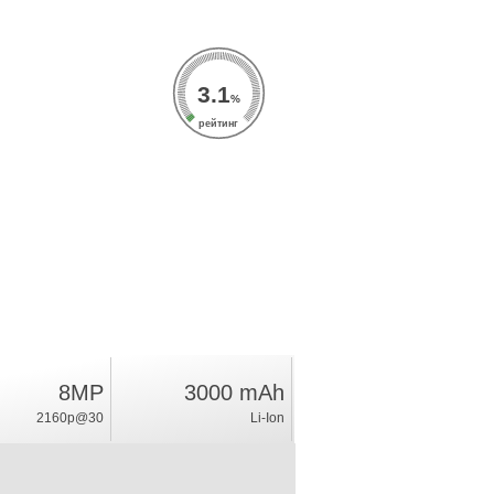
3.1
%
рейтинг
8MP
3000 mAh
2160p@30
Li-Ion