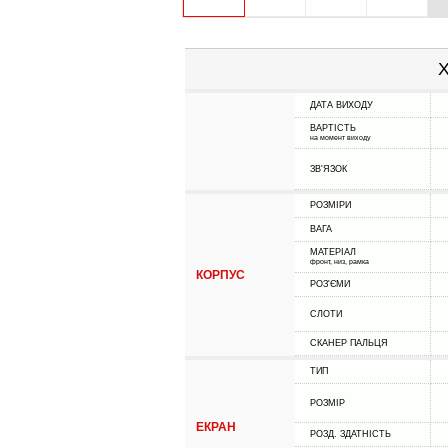
Х
ДАТА ВИХОДУ
ВАРТІСТЬ
на момент виходу
ЗВ'ЯЗОК
РОЗМІРИ
ВАГА
МАТЕРІАЛ
фронт, низ, рамка
КОРПУС
РОЗ'ЄМИ
СЛОТИ
СКАНЕР ПАЛЬЦЯ
ТИП
РОЗМІР
ЕКРАН
РОЗД. ЗДАТНІСТЬ