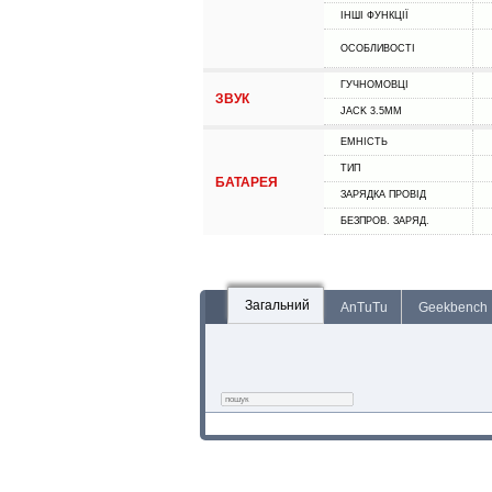
ІНШІ ФУНКЦІЇ
ОСОБЛИВОСТІ
ГУЧНОМОВЦІ
ЗВУК
JACK 3.5MM
ЕМНІСТЬ
ТИП
БАТАРЕЯ
ЗАРЯДКА ПРОВІД
БЕЗПРОВ. ЗАРЯД.
Загальний
AnTuTu
Geekbench