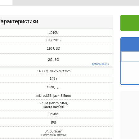
арактеристики
L010U
07 / 2015
110 USD
2G, 3G
детальніше ↓
140.7 x 70.2 x 9.3 mm
149 г
скло, -, -
microUSB, jack 3.5mm
2 SIM (Micro-SIM),
карта пам'яті
немає
IPS
2
5", 68.9cm
(~69.8% площі корпусу)