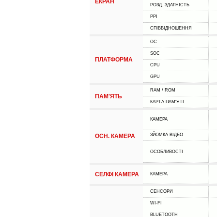
ЕКРАН
РОЗД. ЗДАТНІСТЬ
PPI
СПІВВІДНОШЕННЯ
ОС
SOC
ПЛАТФОРМА
CPU
GPU
RAM / ROM
ПАМ'ЯТЬ
КАРТА ПАМ'ЯТІ
КАМЕРА
ЗЙОМКА ВІДЕО
ОСН. КАМЕРА
ОСОБЛИВОСТІ
СЕЛФІ КАМЕРА
КАМЕРА
СЕНСОРИ
WI-FI
BLUETOOTH