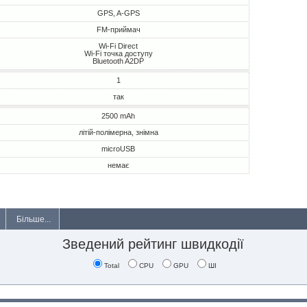
GPS, A-GPS
FM-приймач
Wi-Fi Direct
Wi-Fi точка доступу
Bluetooth A2DP
1
так
2500 mAh
літій-полімерна, знімна
microUSB
немає
Більше...
Зведений рейтинг швидкодії
Total
CPU
GPU
ШІ