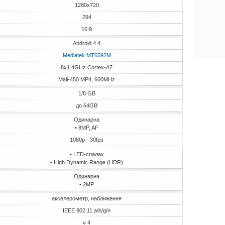
1280x720
294
16:9
Android 4.4
Mediatek MT6592M
8x1.4GHz Cortex-A7
Mali-450 MP4, 600MHz
1/8 GB
до 64GB
Одинарна
• 8MP, AF
1080p - 30fps
• LED-спалах
• High Dynamic Range (HDR)
Одинарна
• 2MP
акселерометр, наближення
IEEE 802.11 a/b/g/n
v 4