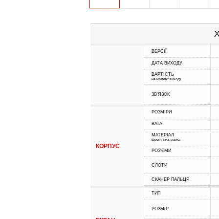
Х
ВЕРСІЇ
ДАТА ВИХОДУ
ВАРТІСТЬ
на момент виходу
ЗВ'ЯЗОК
РОЗМІРИ
ВАГА
МАТЕРІАЛ
фронт, низ, рамка
КОРПУС
РОЗ'ЄМИ
СЛОТИ
СКАНЕР ПАЛЬЦЯ
ТИП
РОЗМІР