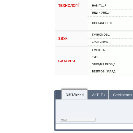
ТЕХНОЛОГІЇ
НАВІГАЦІЯ
ІНШІ ФУНКЦІЇ
ОСОБЛИВОСТІ
ГУЧНОМОВЦІ
ЗВУК
JACK 3.5MM
ЕМНІСТЬ
ТИП
БАТАРЕЯ
ЗАРЯДКА ПРОВІД
БЕЗПРОВ. ЗАРЯД.
Загальний
AnTuTu
Geekbench