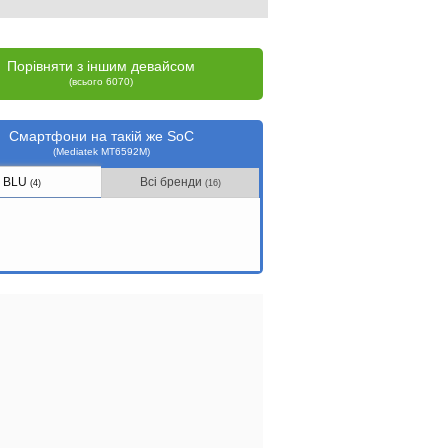
Порівняти з іншим девайсом
(всього 6070)
Смартфони на такій же SoC
(Mediatek MT6592M)
BLU
Всі бренди
(4)
(16)