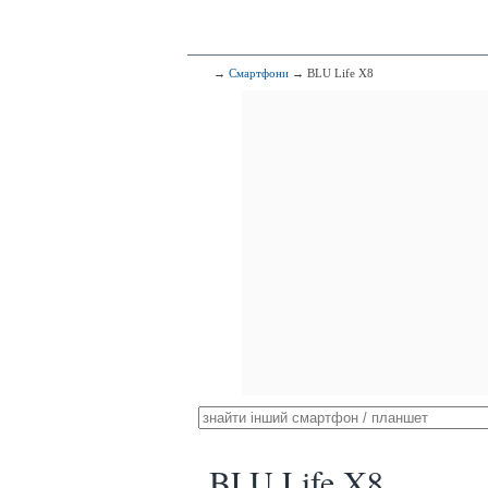
→
Смартфони
→ BLU Life X8
BLU Life X8