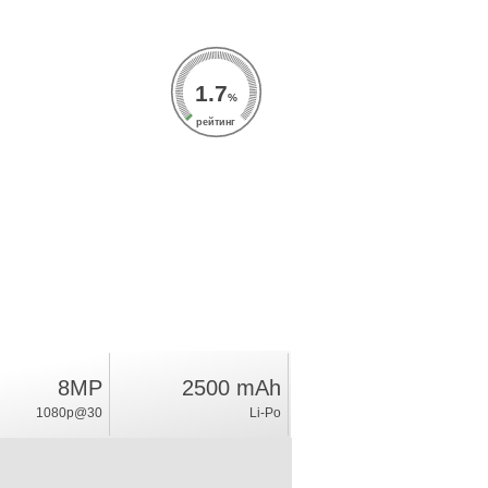
1.7
%
рейтинг
8MP
2500 mAh
1080p@30
Li-Po