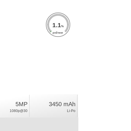
1.1
%
рейтинг
5MP
3450 mAh
1080p@30
Li-Po