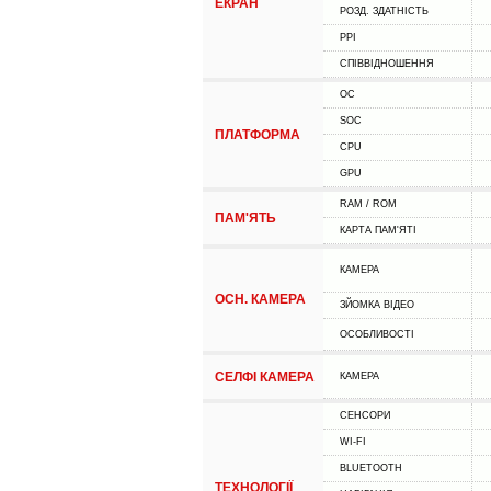
ЕКРАН
РОЗД. ЗДАТНІСТЬ
PPI
СПІВВІДНОШЕННЯ
ОС
SOC
ПЛАТФОРМА
CPU
GPU
RAM / ROM
ПАМ'ЯТЬ
КАРТА ПАМ'ЯТІ
КАМЕРА
ОСН. КАМЕРА
ЗЙОМКА ВІДЕО
ОСОБЛИВОСТІ
СЕЛФІ КАМЕРА
КАМЕРА
СЕНСОРИ
WI-FI
BLUETOOTH
ТЕХНОЛОГІЇ