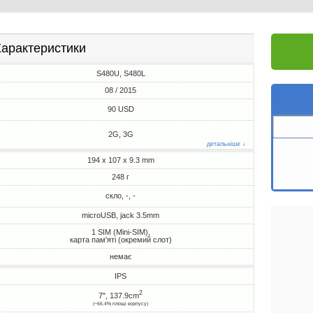
арактеристики
S480U, S480L
08 / 2015
90 USD
2G, 3G
детальніше ↓
194 x 107 x 9.3 mm
248 г
скло, -, -
microUSB, jack 3.5mm
1 SIM (Mini-SIM),
карта пам'яті (окремий слот)
немає
IPS
2
7", 137.9cm
(~66.4% площі корпусу)