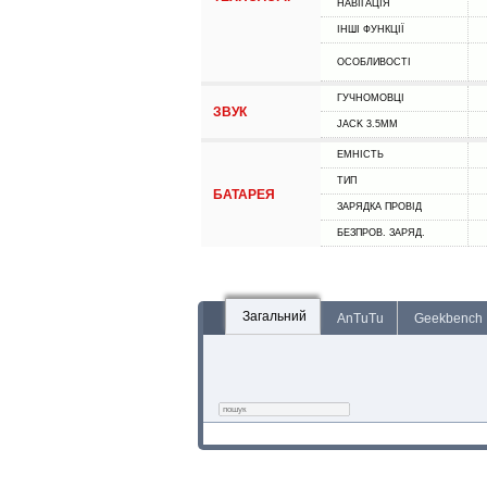
НАВІГАЦІЯ
ІНШІ ФУНКЦІЇ
ОСОБЛИВОСТІ
ГУЧНОМОВЦІ
ЗВУК
JACK 3.5MM
ЕМНІСТЬ
ТИП
БАТАРЕЯ
ЗАРЯДКА ПРОВІД
БЕЗПРОВ. ЗАРЯД.
Загальний
AnTuTu
Geekbench