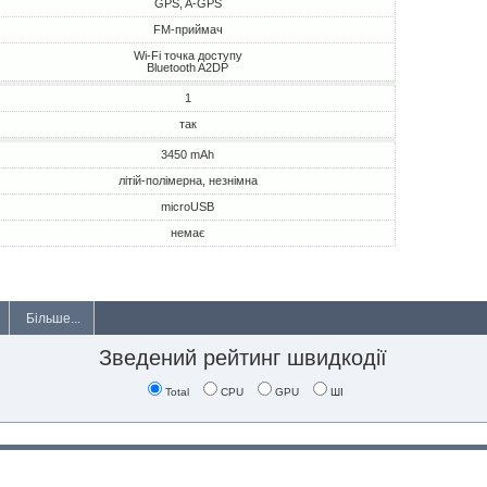
GPS, A-GPS
FM-приймач
Wi-Fi точка доступу
Bluetooth A2DP
1
так
3450 mAh
літій-полімерна, незнімна
microUSB
немає
Більше...
Зведений рейтинг швидкодії
Total
CPU
GPU
ШІ