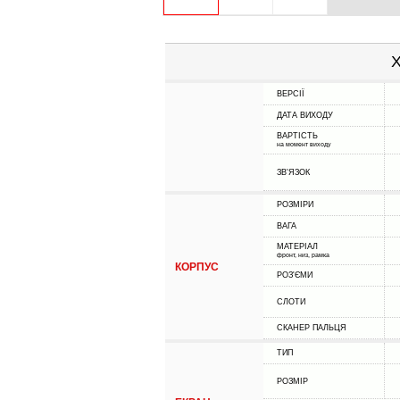
Х
ВЕРСІЇ
ДАТА ВИХОДУ
ВАРТІСТЬ
на момент виходу
ЗВ'ЯЗОК
РОЗМІРИ
ВАГА
МАТЕРІАЛ
фронт, низ, рамка
КОРПУС
РОЗ'ЄМИ
СЛОТИ
СКАНЕР ПАЛЬЦЯ
ТИП
РОЗМІР