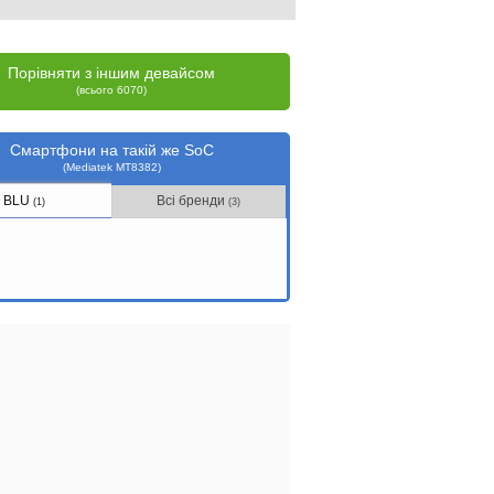
Порівняти з іншим девайсом
(всього 6070)
Смартфони на такій же SoC
(Mediatek MT8382)
BLU
Всі бренди
(1)
(3)