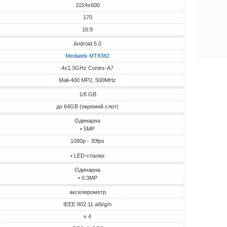
1024x600
170
16:9
Android 5.0
Mediatek MT8382
4x1.3GHz Cortex-A7
Mali-400 MP2, 500MHz
1/8 GB
до 64GB (окремий слот)
Одинарна
• 5MP
1080p - 30fps
• LED-спалах
Одинарна
• 0.3MP
акселерометр
IEEE 802.11 a/b/g/n
v 4