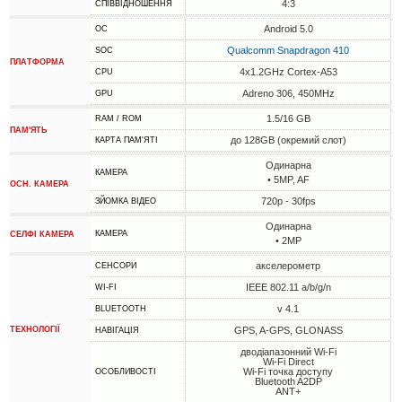
4:3
СПІВВІДНОШЕННЯ
Android 5.0
ОС
Qualcomm Snapdragon 410
SOC
ПЛАТФОРМА
4x1.2GHz Cortex-A53
CPU
Adreno 306, 450MHz
GPU
1.5/16 GB
RAM / ROM
ПАМ'ЯТЬ
до 128GB (окремий слот)
КАРТА ПАМ'ЯТІ
Одинарна
КАМЕРА
• 5MP, AF
ОСН. КАМЕРА
720p - 30fps
ЗЙОМКА ВІДЕО
Одинарна
КАМЕРА
СЕЛФІ КАМЕРА
• 2MP
акселерометр
СЕНСОРИ
IEEE 802.11 a/b/g/n
WI-FI
v 4.1
BLUETOOTH
ТЕХНОЛОГІЇ
GPS, A-GPS, GLONASS
НАВІГАЦІЯ
дводіапазонний Wi-Fi
Wi-Fi Direct
Wi-Fi точка доступу
ОСОБЛИВОСТІ
Bluetooth A2DP
ANT+