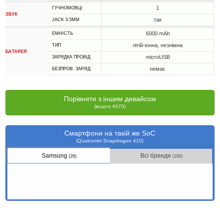
1
ГУЧНОМОВЦІ
ЗВУК
так
JACK 3.5MM
6000 mAh
ЕМНІСТЬ
літій-іонна, незнімна
ТИП
БАТАРЕЯ
microUSB
ЗАРЯДКА ПРОВІД
немає
БЕЗПРОВ. ЗАРЯД.
Порівняти з іншим девайсом
(всього 6070)
Смартфони на такій же SoC
(Qualcomm Snapdragon 410)
Samsung
Всі бренди
(26)
(100)