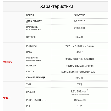
Характеристики
SM-T550
ВЕРСІЇ
05 / 2015
ДАТА ВИХОДУ
ВАРТІСТЬ
278 USD
на момент виходу
немає
ЗВ'ЯЗОК
242.5 x 166.8 x 7.5 mm
РОЗМІРИ
450 г
ВАГА
МАТЕРІАЛ
скло, пластик, пластик
фронт, низ, рамка
КОРПУС
microUSB, jack 3.5mm
РОЗ'ЄМИ
карта пам'яті (окремий слот)
СЛОТИ
немає
СКАНЕР ПАЛЬЦЯ
TFT
ТИП
2
9.7", 291.4cm
РОЗМІР
(~72% площі корпусу)
ЕКРАН
1024x768
РОЗД. ЗДАТНІСТЬ
132
PPI