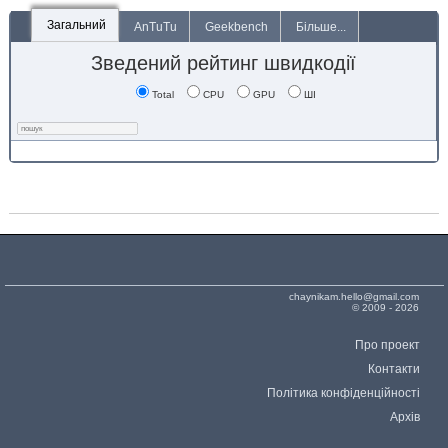
Загальний
AnTuTu
Geekbench
Більше...
Зведений рейтинг швидкодії
Total
CPU
GPU
ШІ
chaynikam.hello@gmail.com
© 2009 - 2026
Про проект
Контакти
Політика конфіденційності
Архів