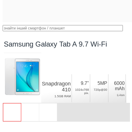
Samsung Galaxy Tab A 9.7 Wi-Fi
Snapdragon
9.7"
5MP
6000
mAh
410
1024x768
720p@30
pix.
Li-Ion
1.5GB RAM