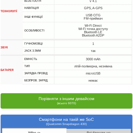
v 4.1
BLUETOOTH
GPS, A-GPS
НАВІГАЦІЯ
ТЕХНОЛОГІЇ
USB OTG
ІНШІ ФУНКЦІЇ
FM-приймач
Wi-Fi Direct
Wi-Fi точка доступу
ОСОБЛИВОСТІ
Bluetooth LE
Bluetooth A2DP
1
ГУЧНОМОВЦІ
ЗВУК
так
JACK 3.5MM
3000 mAh
ЕМНІСТЬ
літій-полімерна, незнімна
ТИП
БАТАРЕЯ
microUSB
ЗАРЯДКА ПРОВІД
немає
БЕЗПРОВ. ЗАРЯД.
Порівняти з іншим девайсом
(всього 6070)
Смартфони на такій же SoC
(Qualcomm Snapdragon 430)