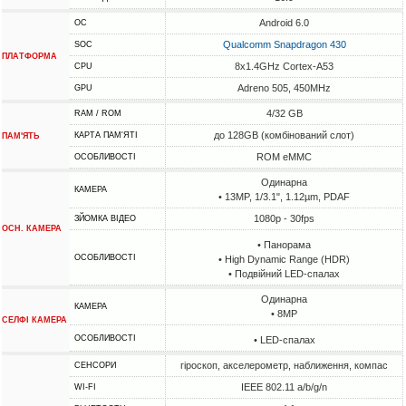
Android 6.0
ОС
Qualcomm Snapdragon 430
SOC
ПЛАТФОРМА
8x1.4GHz Cortex-A53
CPU
Adreno 505, 450MHz
GPU
4/32 GB
RAM / ROM
до 128GB (комбінований слот)
КАРТА ПАМ'ЯТІ
ПАМ'ЯТЬ
ROM eMMC
ОСОБЛИВОСТІ
Одинарна
КАМЕРА
• 13MP, 1/3.1", 1.12µm, PDAF
1080p - 30fps
ЗЙОМКА ВІДЕО
ОСН. КАМЕРА
• Панорама
ОСОБЛИВОСТІ
• High Dynamic Range (HDR)
• Подвійний LED-спалах
Одинарна
КАМЕРА
• 8MP
СЕЛФІ КАМЕРА
ОСОБЛИВОСТІ
• LED-спалах
гіроскоп, акселерометр, наближення, компас
СЕНСОРИ
IEEE 802.11 a/b/g/n
WI-FI