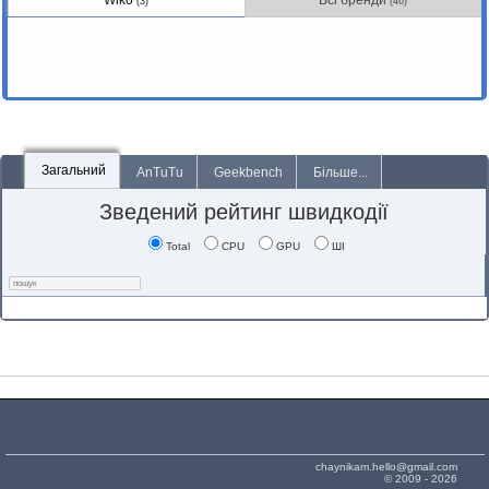
Wiko
Всі бренди
(3)
(46)
Загальний
AnTuTu
Geekbench
Більше...
Зведений рейтинг швидкодії
Total
CPU
GPU
ШІ
chaynikam.hello@gmail.com
© 2009 - 2026