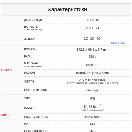
Характеристики
09 / 2016
ДАТА ВИХОДУ
ВАРТІСТЬ
297 USD
на момент виходу
2G, 3G, 4G
ЗВ'ЯЗОК
детальніше ↓
142.5 x 69.9 x 8.7 mm
РОЗМІРИ
150 г
ВАГА
МАТЕРІАЛ
скло, -, -
фронт, низ, рамка
КОРПУС
microUSB, jack 3.5mm
РОЗ'ЄМИ
2 SIM (Nano-SIM),
СЛОТИ
карта пам'яті (комбінований слот)
спереду
СКАНЕР ПАЛЬЦЯ
IPS
ТИП
2
5", 68.9cm
РОЗМІР
(~69.2% площі корпусу)
ЕКРАН
1920x1080
РОЗД. ЗДАТНІСТЬ
441
PPI
16:9
СПІВВІДНОШЕННЯ