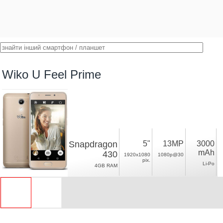
Wiko U Feel Prime
Snapdragon
5"
13MP
3000
mAh
430
1920x1080
1080p@30
pix.
Li-Po
4GB RAM