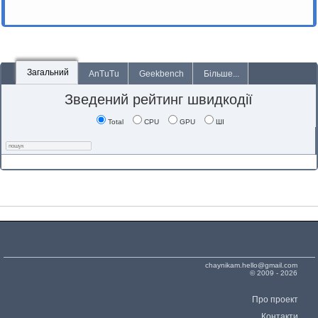
Загальний
AnTuTu
Geekbench
Більше...
Зведений рейтинг швидкодії
Total
CPU
GPU
ШІ
chaynikam.hello@gmail.com
© 2009 - 2026
Про проект
Контакти