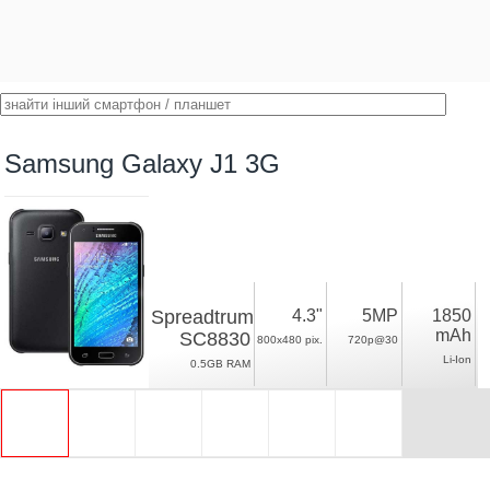
Samsung Galaxy J1 3G
Spreadtrum
4.3"
5MP
1850
mAh
SC8830
800x480 pix.
720p@30
Li-Ion
0.5GB RAM