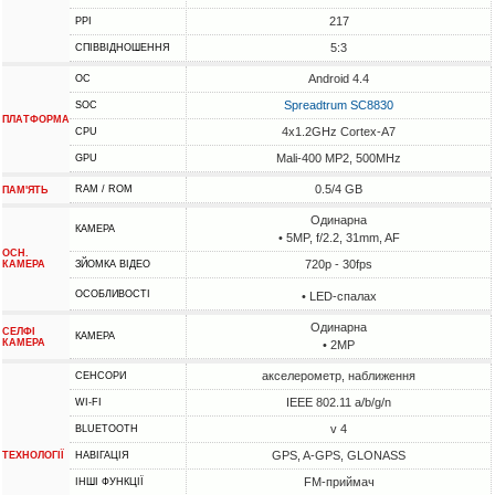
217
PPI
5:3
СПІВВІДНОШЕННЯ
Android 4.4
ОС
Spreadtrum SC8830
SOC
ПЛАТФОРМА
4x1.2GHz Cortex-A7
CPU
Mali-400 MP2, 500MHz
GPU
0.5/4 GB
RAM / ROM
ПАМ'ЯТЬ
Одинарна
КАМЕРА
• 5MP, f/2.2, 31mm, AF
ОСН.
720p - 30fps
КАМЕРА
ЗЙОМКА ВІДЕО
ОСОБЛИВОСТІ
• LED-спалах
Одинарна
СЕЛФІ
КАМЕРА
КАМЕРА
• 2MP
акселерометр, наближення
СЕНСОРИ
IEEE 802.11 a/b/g/n
WI-FI
v 4
BLUETOOTH
GPS, A-GPS, GLONASS
ТЕХНОЛОГІЇ
НАВІГАЦІЯ
FM-приймач
ІНШІ ФУНКЦІЇ