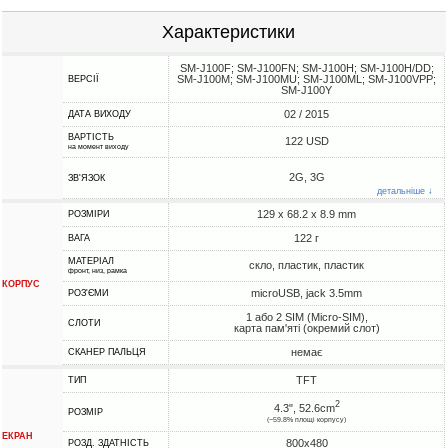
Характеристики
SM-J100F; SM-J100FN; SM-J100H; SM-J100H/DD;
SM-J100M; SM-J100MU; SM-J100ML; SM-J100VPP;
ВЕРСІЇ
SM-J100Y
02 / 2015
ДАТА ВИХОДУ
ВАРТІСТЬ
122 USD
на момент виходу
2G, 3G
ЗВ'ЯЗОК
детальніше ↓
129 x 68.2 x 8.9 mm
РОЗМІРИ
122 г
ВАГА
МАТЕРІАЛ
скло, пластик, пластик
фронт, низ, рамка
КОРПУС
microUSB, jack 3.5mm
РОЗ'ЄМИ
1 або 2 SIM (Micro-SIM),
СЛОТИ
карта пам'яті (окремий слот)
немає
СКАНЕР ПАЛЬЦЯ
TFT
ТИП
2
4.3", 52.6cm
РОЗМІР
(~59.8% площі корпусу)
ЕКРАН
800x480
РОЗД. ЗДАТНІСТЬ