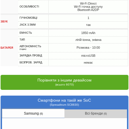
Wi-Fi Direct
Wi-Fi точка доступу
ОСОБЛИВОСТІ
Bluetooth A2DP
1
ГУЧНОМОВЦІ
ЗВУК
так
JACK 3.5MM
1850 mAh
ЕМНІСТЬ
літій-іонна, знімна
ТИП
АВТОНОМНІСТЬ
Розмова - 10:00
БАТАРЕЯ
(годин)
microUSB
ЗАРЯДКА ПРОВІД
немає
БЕЗПРОВ. ЗАРЯД.
Порівняти з іншим девайсом
(всього 6070)
Смартфони на такій же SoC
(Spreadtrum SC8830)
Samsung
Всі бренди
(6)
(6)