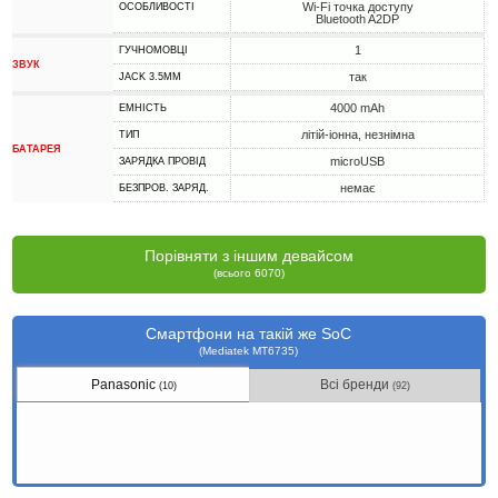
Wi-Fi точка доступу
ОСОБЛИВОСТІ
Bluetooth A2DP
1
ГУЧНОМОВЦІ
ЗВУК
так
JACK 3.5MM
4000 mAh
ЕМНІСТЬ
літій-іонна, незнімна
ТИП
БАТАРЕЯ
microUSB
ЗАРЯДКА ПРОВІД
немає
БЕЗПРОВ. ЗАРЯД.
Порівняти з іншим девайсом
(всього 6070)
Смартфони на такій же SoC
(Mediatek MT6735)
Panasonic
Всі бренди
(10)
(92)