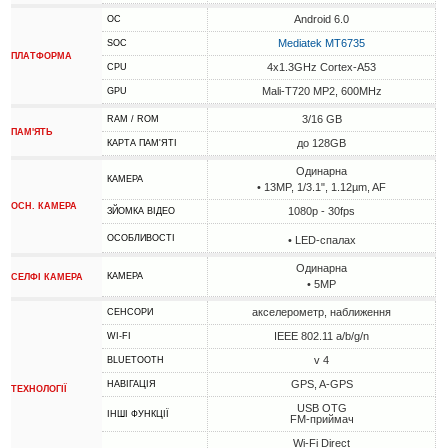
Android 6.0
ОС
Mediatek MT6735
SOC
ПЛАТФОРМА
4x1.3GHz Cortex-A53
CPU
Mali-T720 MP2, 600MHz
GPU
3/16 GB
RAM / ROM
ПАМ'ЯТЬ
до 128GB
КАРТА ПАМ'ЯТІ
Одинарна
КАМЕРА
• 13MP, 1/3.1", 1.12µm, AF
ОСН. КАМЕРА
1080p - 30fps
ЗЙОМКА ВІДЕО
ОСОБЛИВОСТІ
• LED-спалах
Одинарна
КАМЕРА
СЕЛФІ КАМЕРА
• 5MP
акселерометр, наближення
СЕНСОРИ
IEEE 802.11 a/b/g/n
WI-FI
v 4
BLUETOOTH
GPS, A-GPS
НАВІГАЦІЯ
ТЕХНОЛОГІЇ
USB OTG
ІНШІ ФУНКЦІЇ
FM-приймач
Wi-Fi Direct