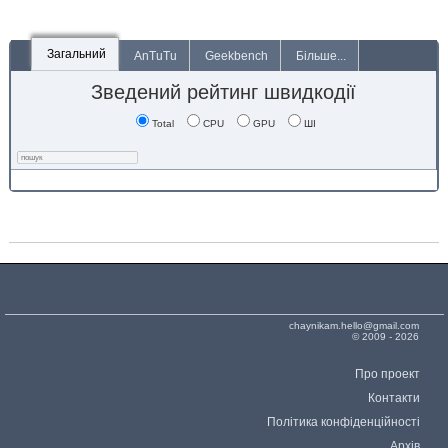
Загальний
AnTuTu
Geekbench
Більше...
Зведений рейтинг швидкодії
Total
CPU
GPU
ШІ
chaynikam.hello@gmail.com
© 2009 - 2026
Про проект
Контакти
Політика конфіденційності
Архів