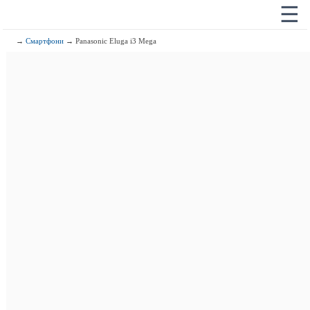
☰
→
Смартфони
→ Panasonic Eluga i3 Mega