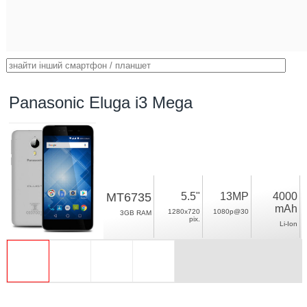
Panasonic Eluga i3 Mega
MT6735
5.5"
13MP
4000
mAh
1280x720
1080p@30
3GB RAM
pix.
Li-Ion