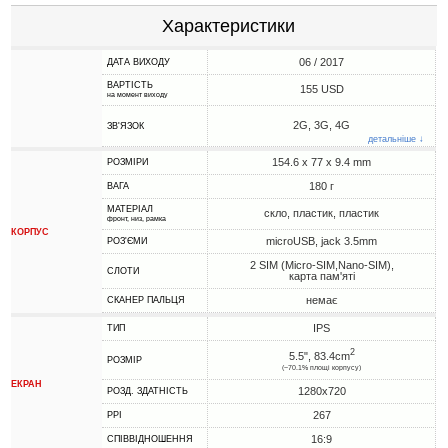
Характеристики
06 / 2017
ДАТА ВИХОДУ
ВАРТІСТЬ
155 USD
на момент виходу
2G, 3G, 4G
ЗВ'ЯЗОК
детальніше ↓
154.6 x 77 x 9.4 mm
РОЗМІРИ
180 г
ВАГА
МАТЕРІАЛ
скло, пластик, пластик
фронт, низ, рамка
КОРПУС
microUSB, jack 3.5mm
РОЗ'ЄМИ
2 SIM (Micro-SIM,Nano-SIM),
СЛОТИ
карта пам'яті
немає
СКАНЕР ПАЛЬЦЯ
IPS
ТИП
2
5.5", 83.4cm
РОЗМІР
(~70.1% площі корпусу)
ЕКРАН
1280x720
РОЗД. ЗДАТНІСТЬ
267
PPI
16:9
СПІВВІДНОШЕННЯ